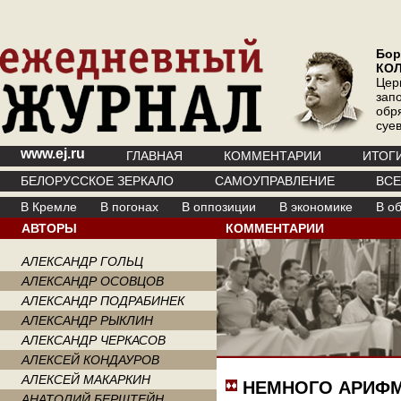
Бор
КО
Цер
зап
обр
суе
www.ej.ru
ГЛАВНАЯ
КОММЕНТАРИИ
ИТОГ
БЕЛОРУССКОЕ ЗЕРКАЛО
САМОУПРАВЛЕНИЕ
ВС
В Кремле
В погонах
В оппозиции
В экономике
В о
АВТОРЫ
КОММЕНТАРИИ
АЛЕКСАНДР ГОЛЬЦ
АЛЕКСАНДР ОСОВЦОВ
АЛЕКСАНДР ПОДРАБИНЕК
АЛЕКСАНДР РЫКЛИН
АЛЕКСАНДР ЧЕРКАСОВ
АЛЕКСЕЙ КОНДАУРОВ
АЛЕКСЕЙ МАКАРКИН
НЕМНОГО АРИФ
АНАТОЛИЙ БЕРШТЕЙН