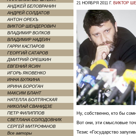
21 НОЯБРЯ 2011 Г.
ВИКТОР Ш
АНДЖЕЙ БЕЛОВРАНИН
АНДРЕЙ СОЛДАТОВ
АНТОН ОРЕХЪ
ВИКТОР ШЕНДЕРОВИЧ
ВЛАДИМИР ВОЛКОВ
ВЛАДИМИР НАДЕИН
ГАРРИ КАСПАРОВ
ГЕОРГИЙ САТАРОВ
ДМИТРИЙ ОРЕШКИН
ЕВГЕНИЙ ЯСИН
ИГОРЬ ЯКОВЕНКО
ИННА БУЛКИНА
ИРИНА БОРОГАН
МАКСИМ БЛАНТ
НАТЕЛЛА БОЛТЯНСКАЯ
НИКОЛАЙ СВАНИДЗЕ
ПЕТР ФИЛИППОВ
Ну, собственно, кто бы с
СВЕТЛАНА СОЛОДОВНИК
Вот они, эти смысловые точ
СЕРГЕЙ МИТРОФАНОВ
Тезис «Государство запуги
Все авторы