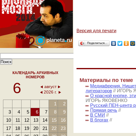
Версия для печати
Поделиться…
КАЛЕНДАРЬ АРХИВНЫХ
НОМЕРОВ
Материалы по теме
6
Медиафрения. Нищет
август
литераторов
// ИГОРЬ
2026 г.
О красной кнопке, эт
ИГОРЬ ЯКОВЕНКО
1
2
Русский ПЕН-центр 
Прямая речь
//
3
4
5
6
7
8
9
В СМИ
//
10
11
12
13
14
15
16
В блогах
//
17
18
19
20
21
22
23