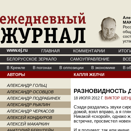
Але
МА
Рос
общ
сос
уст
www.ej.ru
ГЛАВНАЯ
КОММЕНТАРИИ
ИТОГ
БЕЛОРУССКОЕ ЗЕРКАЛО
САМОУПРАВЛЕНИЕ
ВС
В Кремле
В погонах
В оппозиции
В экономике
В о
АВТОРЫ
КАПЛЯ ЖЕЛЧИ
АЛЕКСАНДР ГОЛЬЦ
РАЗНОВИДНОСТЬ 
АЛЕКСАНДР ОСОВЦОВ
АЛЕКСАНДР ПОДРАБИНЕК
18 ИЮЛЯ 2012 Г.
ВИКТОР ШЕН
АЛЕКСАНДР РЫКЛИН
Сзади раздались звуки сир
АЛЕКСАНДР ЧЕРКАСОВ
домой, взял вправо, а я гл
Никакой «скорой», однако ж
АЛЕКСЕЙ КОНДАУРОВ
встречке, просвистел нове
АЛЕКСЕЙ МАКАРКИН
И я подумал: так или иначе
АНАТОЛИЙ БЕРШТЕЙН