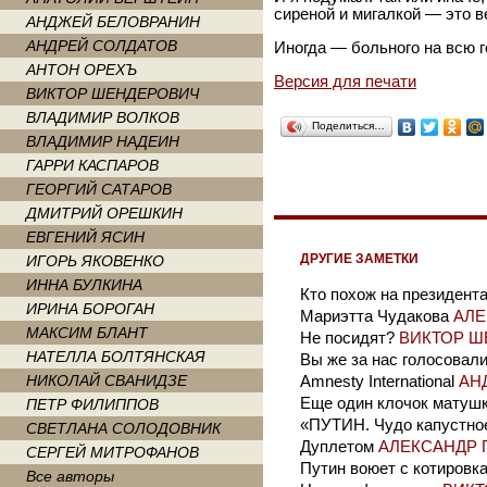
сиреной и мигалкой — это в
АНДЖЕЙ БЕЛОВРАНИН
АНДРЕЙ СОЛДАТОВ
Иногда — больного на всю
АНТОН ОРЕХЪ
Версия для печати
ВИКТОР ШЕНДЕРОВИЧ
ВЛАДИМИР ВОЛКОВ
Поделиться…
ВЛАДИМИР НАДЕИН
ГАРРИ КАСПАРОВ
ГЕОРГИЙ САТАРОВ
ДМИТРИЙ ОРЕШКИН
ЕВГЕНИЙ ЯСИН
ДРУГИЕ ЗАМЕТКИ
ИГОРЬ ЯКОВЕНКО
ИННА БУЛКИНА
Кто похож на президент
ИРИНА БОРОГАН
Мариэтта Чудакова
АЛЕ
МАКСИМ БЛАНТ
Не посидят?
ВИКТОР Ш
НАТЕЛЛА БОЛТЯНСКАЯ
Вы же за нас голосовал
НИКОЛАЙ СВАНИДЗЕ
Amnesty International
АН
Еще один клочок матушк
ПЕТР ФИЛИППОВ
«ПУТИН. Чудо капустно
СВЕТЛАНА СОЛОДОВНИК
Дуплетом
АЛЕКСАНДР 
СЕРГЕЙ МИТРОФАНОВ
Путин воюет с котировк
Все авторы