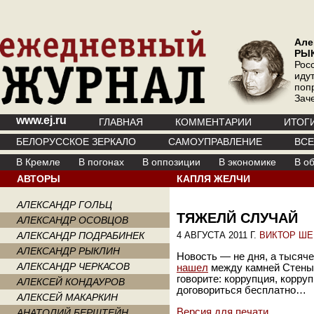
Але
РЫ
Рос
иду
поп
Зач
www.ej.ru
ГЛАВНАЯ
КОММЕНТАРИИ
ИТОГ
БЕЛОРУССКОЕ ЗЕРКАЛО
САМОУПРАВЛЕНИЕ
ВС
В Кремле
В погонах
В оппозиции
В экономике
В о
АВТОРЫ
КАПЛЯ ЖЕЛЧИ
АЛЕКСАНДР ГОЛЬЦ
ТЯЖЕЛЙ СЛУЧАЙ
АЛЕКСАНДР ОСОВЦОВ
АЛЕКСАНДР ПОДРАБИНЕК
4 АВГУСТА 2011 Г.
ВИКТОР Ш
АЛЕКСАНДР РЫКЛИН
Новость — не дня, а тысяч
АЛЕКСАНДР ЧЕРКАСОВ
нашел
между камней Стены 
говорите: коррупция, корру
АЛЕКСЕЙ КОНДАУРОВ
договориться бесплатно…
АЛЕКСЕЙ МАКАРКИН
Версия для печати
АНАТОЛИЙ БЕРШТЕЙН