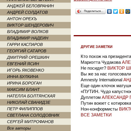
АНДЖЕЙ БЕЛОВРАНИН
Поделиться…
АНДРЕЙ СОЛДАТОВ
АНТОН ОРЕХЪ
ВИКТОР ШЕНДЕРОВИЧ
ВЛАДИМИР ВОЛКОВ
ВЛАДИМИР НАДЕИН
ГАРРИ КАСПАРОВ
ДРУГИЕ ЗАМЕТКИ
ГЕОРГИЙ САТАРОВ
Кто похож на президент
ДМИТРИЙ ОРЕШКИН
Мариэтта Чудакова
АЛЕ
ЕВГЕНИЙ ЯСИН
Не посидят?
ВИКТОР Ш
ИГОРЬ ЯКОВЕНКО
Вы же за нас голосовал
ИННА БУЛКИНА
Amnesty International
АН
ИРИНА БОРОГАН
Еще один клочок матушк
МАКСИМ БЛАНТ
«ПУТИН. Чудо капустно
НАТЕЛЛА БОЛТЯНСКАЯ
Дуплетом
АЛЕКСАНДР 
НИКОЛАЙ СВАНИДЗЕ
Путин воюет с котировк
ПЕТР ФИЛИППОВ
Нон-конформисты
ВИКТ
ВСЕ ЗАМЕТКИ
СВЕТЛАНА СОЛОДОВНИК
СЕРГЕЙ МИТРОФАНОВ
Все авторы