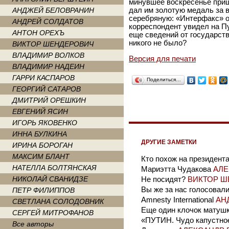
минувшее воскресенье приш
АНДЖЕЙ БЕЛОВРАНИН
дал им золотую медаль за в
серебряную: «Интерфакс» о
АНДРЕЙ СОЛДАТОВ
корреспондент увидел на П
АНТОН ОРЕХЪ
еще сведений от государст
никого не было?
ВИКТОР ШЕНДЕРОВИЧ
ВЛАДИМИР ВОЛКОВ
Версия для печати
ВЛАДИМИР НАДЕИН
ГАРРИ КАСПАРОВ
Поделиться…
ГЕОРГИЙ САТАРОВ
ДМИТРИЙ ОРЕШКИН
ЕВГЕНИЙ ЯСИН
ИГОРЬ ЯКОВЕНКО
ИННА БУЛКИНА
ДРУГИЕ ЗАМЕТКИ
ИРИНА БОРОГАН
МАКСИМ БЛАНТ
Кто похож на президент
НАТЕЛЛА БОЛТЯНСКАЯ
Мариэтта Чудакова
АЛЕ
НИКОЛАЙ СВАНИДЗЕ
Не посидят?
ВИКТОР Ш
Вы же за нас голосовал
ПЕТР ФИЛИППОВ
Amnesty International
АН
СВЕТЛАНА СОЛОДОВНИК
Еще один клочок матушк
СЕРГЕЙ МИТРОФАНОВ
«ПУТИН. Чудо капустно
Все авторы