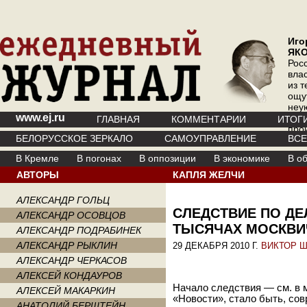
Иго
ЯК
Рос
вла
из т
ощу
неу
www.ej.ru
где 
ГЛАВНАЯ
КОММЕНТАРИИ
ИТОГ
про
БЕЛОРУССКОЕ ЗЕРКАЛО
САМОУПРАВЛЕНИЕ
ВС
инт
В Кремле
В погонах
В оппозиции
В экономике
В о
АВТОРЫ
КАПЛЯ ЖЕЛЧИ
АЛЕКСАНДР ГОЛЬЦ
СЛЕДСТВИЕ ПО ДЕ
АЛЕКСАНДР ОСОВЦОВ
ТЫСЯЧАХ МОСКВИ
АЛЕКСАНДР ПОДРАБИНЕК
АЛЕКСАНДР РЫКЛИН
29 ДЕКАБРЯ 2010 Г.
ВИКТОР 
АЛЕКСАНДР ЧЕРКАСОВ
АЛЕКСЕЙ КОНДАУРОВ
Начало следствия — см. в 
АЛЕКСЕЙ МАКАРКИН
«Новости», стало быть, сов
АНАТОЛИЙ БЕРШТЕЙН