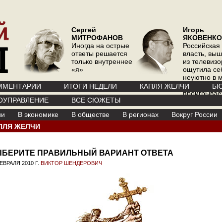
Сергей
Игорь
МИТРОФАНОВ
ЯКОВЕНКО
Иногда на острые
Российская
ответы решается
власть, вы
только внутреннее
из телевизо
«я»
ощутила се
неуютно в 
где телевиз
ММЕНТАРИИ
ИТОГИ НЕДЕЛИ
КАПЛЯ ЖЕЛЧИ
БЮ
проигрывае
ОУПРАВЛЕНИЕ
ВСЕ СЮЖЕТЫ
интернету
ии
В экономике
В обществе
В регионах
Вокруг России
ПЛЯ ЖЕЛЧИ
БЕРИТЕ ПРАВИЛЬНЫЙ ВАРИАНТ ОТВЕТА
ЕВРАЛЯ 2010 Г.
ВИКТОР ШЕНДЕРОВИЧ