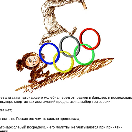
результатам патриаршего молебна перед отправкой в Ванкувер и последовав
анкувере спортивных достижений предлагаю на выбор три версии:
ога нет;
н есть, но Россия его чем-то сильно прогневала;
патриарх слабый посредник, и его молитвы не учитываются при принятии
ений.