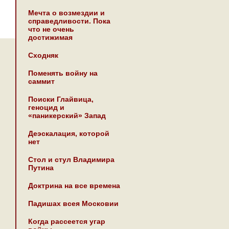
Мечта о возмездии и
справедливости. Пока
что не очень
достижимая
Сходняк
Поменять войну на
саммит
Поиски Глайвица,
геноцид и
«паникерский» Запад
Деэскалация, которой
нет
Стол и стул Владимира
Путина
Доктрина на все времена
Падишах всея Московии
Когда рассеется угар