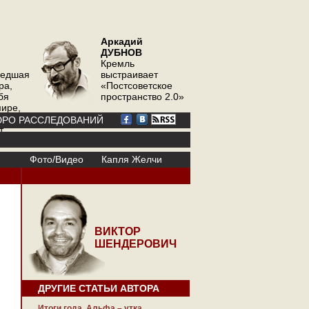
Аркадий
ДУБНОВ
Кремль
шедшая
выстраивает
ра,
«Постсоветское
бя
пространство 2.0»
мире,
ор
РО РАССЛЕДОВАНИЙ
т
Фото/Видео
Капля Желчи
ВИКТОР
ШЕНДЕРОВИЧ
ДРУГИЕ СТАТЬИ АВТОРА
Итоги года. Альфа – утка