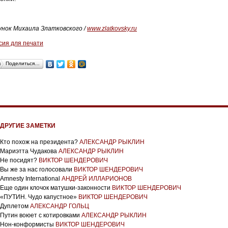
унок Михаила Златковского /
www.zlatkovsky.ru
сия для печати
Поделиться…
ДРУГИЕ ЗАМЕТКИ
Кто похож на президента?
АЛЕКСАНДР РЫКЛИН
Мариэтта Чудакова
АЛЕКСАНДР РЫКЛИН
Не посидят?
ВИКТОР ШЕНДЕРОВИЧ
Вы же за нас голосовали
ВИКТОР ШЕНДЕРОВИЧ
Amnesty International
АНДРЕЙ ИЛЛАРИОНОВ
Еще один клочок матушки-законности
ВИКТОР ШЕНДЕРОВИЧ
«ПУТИН. Чудо капустное»
ВИКТОР ШЕНДЕРОВИЧ
Дуплетом
АЛЕКСАНДР ГОЛЬЦ
Путин воюет с котировками
АЛЕКСАНДР РЫКЛИН
Нон-конформисты
ВИКТОР ШЕНДЕРОВИЧ