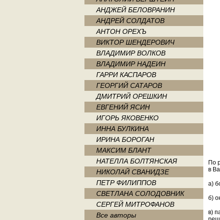
АНДЖЕЙ БЕЛОВРАНИН
АНДРЕЙ СОЛДАТОВ
АНТОН ОРЕХЪ
ВИКТОР ШЕНДЕРОВИЧ
ВЛАДИМИР ВОЛКОВ
ВЛАДИМИР НАДЕИН
ГАРРИ КАСПАРОВ
ГЕОРГИЙ САТАРОВ
ДМИТРИЙ ОРЕШКИН
ЕВГЕНИЙ ЯСИН
ИГОРЬ ЯКОВЕНКО
ИННА БУЛКИНА
ИРИНА БОРОГАН
МАКСИМ БЛАНТ
НАТЕЛЛА БОЛТЯНСКАЯ
По 
в В
НИКОЛАЙ СВАНИДЗЕ
ПЕТР ФИЛИППОВ
а) б
СВЕТЛАНА СОЛОДОВНИК
б) о
СЕРГЕЙ МИТРОФАНОВ
в) 
Все авторы
реш