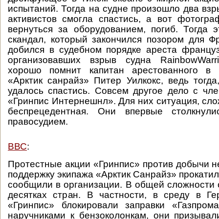
испытаний. Тогда на судне произошло два взр
активистов смогла спастись, а вот фотогр
вернуться за оборудованием, погиб. Тогда
скандал, который закончился позором для Ф
добился в судебном порядке ареста француз
организовавших взрыв судна RainbowWarr
хорошо помнит капитан арестованного в 
«Арктик санрайз» Питер Уилкокс, ведь тогда
удалось спастись. Совсем другое дело с чл
«Гринпис Интернешнл». Для них ситуация, сло
беспрецедентная. Они впервые столкнули
правосудием.
ВВС
:
Протестные акции «Гринпис» против добычи не
поддержку экипажа «Арктик Санрайз» прокатил
сообщили в организации. В общей сложности 
десятках стран. В частности, в среду в Г
«Гринпис» блокировали заправки «Газпрома
наручниками к бензоколонкам, они призыва