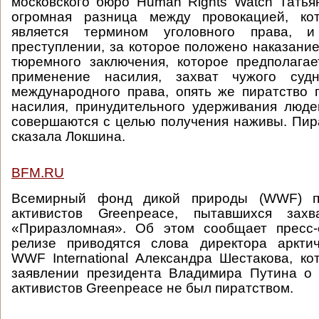
московского бюро Human Rights Watch Татья
огромная разница между провокацией, кот
является термином уголовного права, 
преступлении, за которое положено наказание
тюремного заключения, которое предполагае
применение насилия, захват чужого судн
международного права, опять же пиратство 
насилия, принудительного удерживания люде
совершаются с целью получения наживы. Пира
сказала Локшина.
BFM.RU
Всемирный фонд дикой природы (WWF) пр
активистов Greenpeace, пытавшихся захв
«Приразломная». Об этом сообщает пресс
релизе приводятся слова директора аркти
WWF International Александра Шестакова, к
заявлении президента Владимира Путина о 
активистов Greenpeace не был пиратством.