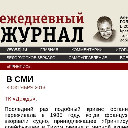
Але
ГО
В 20
Кре
то, 
доб
www.ej.ru
ГЛАВНАЯ
КОММЕНТАРИИ
ИТОГ
БЕЛОРУССКОЕ ЗЕРКАЛО
САМОУПРАВЛЕНИЕ
ВС
«ГРИНПИС»
В СМИ
4 ОКТЯБРЯ 2013
ТК «Дождь»
:
Последний раз подобный кризис органи
переживала в 1985 году, когда француз
взорвали судно, принадлежащее «Гринпису»
дрейфующее в Тихом океане с мирной акцие