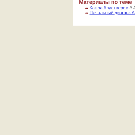
Материалы по теме
Как за бруствером
//
Печальный диагноз А