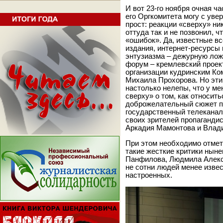
И вот 23-го ноября очная ч
его Оргкомитета могу с уве
прост: реакции «сверху» ни
оттуда так и не позвонил, 
«ошибок». Да, известные в
издания, интернет-ресурсы 
энтузиазма – дежурную ложь
форум – кремлевский проект
организации кудринским Ко
Михаила Прохорова. Но эт
настолько нелепы, что у ме
сверху» о том, как относит
доброжелательный сюжет по
государственный телеканал
своих зрителей пропаганди
Аркадия Мамонтова и Влад
При этом необходимо отмет
такие жесткие критики ныне
Панфилова, Людмила Алексе
не сотни людей менее извес
настроенных.