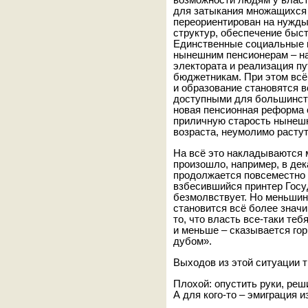
возможности людям у власт
для затыкания множащихся
переориентирован на нужд
структур, обеспечение быс
Единственные социальные 
нынешним пенсионерам – на
электората и реализация п
бюджетникам. При этом всё
и образование становятся 
доступными для большинст
новая пенсионная реформа 
приличную старость нынешн
возраста, неумолимо раст
На всё это накладываются 
произошло, например, в дек
продолжается повсеместно 
взбесившийся принтер Госу
безмолвствует. Но меньшинс
становится всё более зна
то, что власть все-таки те
и меньше – сказывается го
дубом».
Выходов из этой ситуации т
Плохой: опустить руки, реш
А для кого-то – эмиграция и