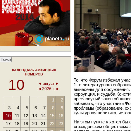
КАЛЕНДАРЬ АРХИВНЫХ
НОМЕРОВ
10
То, что Форум избежал учас
август
1-го литературного собрани
2026 г.
вынесены для обсуждения. Т
коррупция, и судьба Консти
пресловутый закон об «инос
1
2
забывать, что участники Ф
3
4
5
6
7
8
9
проблемы (образование, ох
культурная политика, истори
10
11
12
13
14
15
16
На этом пункте я хотел бы 
17
18
19
20
21
22
23
«гражданским обществом» а