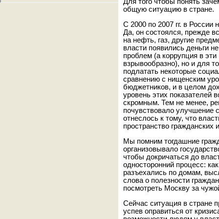
Для того чтобы понять заче
общую ситуацию в стране.
С 2000 по 2007 гг. в Росси
Да, он состоялся, прежде 
на нефть, газ, другие пред
власти появились деньги н
проблем (а коррупция в эти
взрывообразно), но и для то
подлатать некоторые социа
сравнению с нищенским уров
бюджетников, и в целом до
уровень этих показателей вс
скромным. Тем не менее, 
почувствовало улучшение с
отнеслось к тому, что влас
пространство гражданских и
Мы помним тогдашние гражд
организовывало государство
чтобы докричаться до власт
односторонний процесс: как
разъехались по домам, выс
слова о полезности гражда
посмотреть Москву за чужо
Сейчас ситуация в стране 
успев оправиться от кризиса