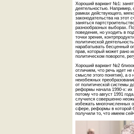
Хороший вариант №1: занят
деятельностью. Например, 
рамках действующего, мягко
законодательства на этот сч
заняться партстроительство
разнообразных выборах. По
поведения, но уходить в по
точки зрения, контрпродукт
политической деятельность
нарабатывать бесценный оп
прав, который может рано и
политическом повороте, ре
Хороший вариант №2 близо
отличием, что речь идет не
смысле этого понятия), а о
неизбежных преобразований
от политической системы д
реформы начала 1990-х: их
потому что август 1991 год
случился совершенно неожи
избежать многочисленных о
сфере, реформы в которой б
получили то, что имеем сей