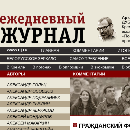
Арк
ДУ
Кре
выс
«По
про
www.ej.ru
ГЛАВНАЯ
КОММЕНТАРИИ
ИТОГ
БЕЛОРУССКОЕ ЗЕРКАЛО
САМОУПРАВЛЕНИЕ
ВС
В Кремле
В погонах
В оппозиции
В экономике
В о
АВТОРЫ
КОММЕНТАРИИ
АЛЕКСАНДР ГОЛЬЦ
АЛЕКСАНДР ОСОВЦОВ
АЛЕКСАНДР ПОДРАБИНЕК
АЛЕКСАНДР РЫКЛИН
АЛЕКСАНДР ЧЕРКАСОВ
АЛЕКСЕЙ КОНДАУРОВ
АЛЕКСЕЙ МАКАРКИН
ГРАЖДАНСКИЙ Ф
АНАТОЛИЙ БЕРШТЕЙН