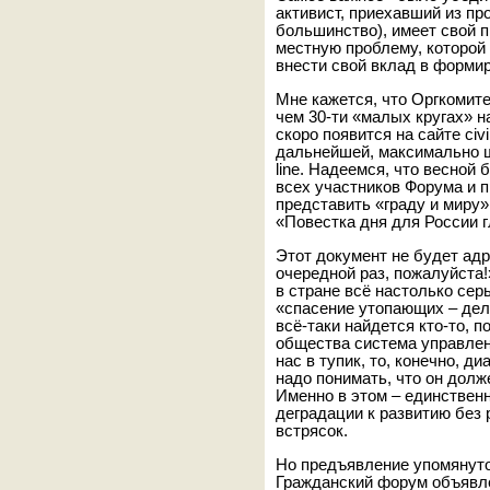
активист, приехавший из пр
большинство), имеет свой 
местную проблему, которой 
внести свой вклад в формир
Мне кажется, что Оргкомите
чем 30-ти «малых кругах» 
скоро появится на сайте civi
дальнейшей, максимально ши
line. Надеемся, что весной
всех участников Форума и 
представить «граду и миру»
«Повестка дня для России 
Этот документ не будет ад
очередной раз, пожалуйста
в стране всё настолько сер
«спасение утопающих – дел
всё-таки найдется кто-то, 
общества система управлен
нас в тупик, то, конечно, д
надо понимать, что он дол
Именно в этом – единствен
деградации к развитию без
встрясок.
Но предъявление упомянуто
Гражданский форум объявл