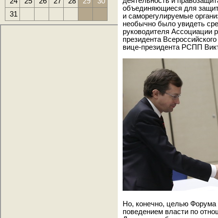
24
25
26
27
28
29
30
деятельность и правозащит
объединяющиеся для защит
31
и саморегулируемые организ
необычно было увидеть сре
руководителя Ассоциации р
президента Всероссийского
вице-президента РСПП Викт
Но, конечно, целью Форума
поведением власти по отно