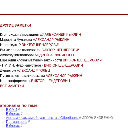
ДРУГИЕ ЗАМЕТКИ
Кто похож на президента?
АЛЕКСАНДР РЫКЛИН
Мариэтта Чудакова
АЛЕКСАНДР РЫКЛИН
Не посидят?
ВИКТОР ШЕНДЕРОВИЧ
Вы же за нас голосовали
ВИКТОР ШЕНДЕРОВИЧ
Amnesty International
АНДРЕЙ ИЛЛАРИОНОВ
Еще один клочок матушки-законности
ВИКТОР ШЕНДЕРОВИЧ
«ПУТИН. Чудо капустное»
ВИКТОР ШЕНДЕРОВИЧ
Дуплетом
АЛЕКСАНДР ГОЛЬЦ
Путин воюет с котировками
АЛЕКСАНДР РЫКЛИН
Нон-конформисты
ВИКТОР ШЕНДЕРОВИЧ
ВСЕ ЗАМЕТКИ
атериалы по теме
В СМИ
//
В блогах
//
Англам и саксам обнулят счета в Сбербанке
// ИГОРЬ ЯКОВЕНКО
Прямая речь
//
В блогах
//