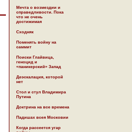
Мечта о возмездии и
справедливости. Пока
что не очень
достижимая
Сходняк
Поменять войну на
саммит
Поиски Глайвица,
геноцид и
«паникерский» Запад
Деэскалация, которой
нет
Стол и стул Владимира
Путина
Доктрина на все времена
Падишах всея Московии
Когда рассеется угар