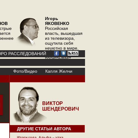
Игорь
НОВ
ЯКОВЕНКО
острые
Российская
ается
власть, вышедшая
треннее
из телевизора,
ощутила себя
неуютно в мире,
где телевизор
РО РАССЛЕДОВАНИЙ
проигрывает
интернету
Фото/Видео
Капля Желчи
ВИКТОР
ШЕНДЕРОВИЧ
ДРУГИЕ СТАТЬИ АВТОРА
Итоги года. Альфа – утка