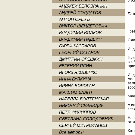
2 МА
АНДЖЕЙ БЕЛОВРАНИН
АНДРЕЙ СОЛДАТОВ
Пам
АНТОН ОРЕХЪ
ВИКТОР ШЕНДЕРОВИЧ
Тре
ВЛАДИМИР ВОЛКОВ
ВЛАДИМИР НАДЕИН
Ска
ГАРРИ КАСПАРОВ
Инд
ГЕОРГИЙ САТАРОВ
При
ДМИТРИЙ ОРЕШКИН
своб
ЕВГЕНИЙ ЯСИН
пра
ИГОРЬ ЯКОВЕНКО
Инд
ИННА БУЛКИНА
мол,
вам
ИРИНА БОРОГАН
вор
МАКСИМ БЛАНТ
Мяч
НАТЕЛЛА БОЛТЯНСКАЯ
А и
НИКОЛАЙ СВАНИДЗЕ
звяк
ПЕТР ФИЛИППОВ
Напр
СВЕТЛАНА СОЛОДОВНИК
от к
СЕРГЕЙ МИТРОФАНОВ
Кот
Все авторы