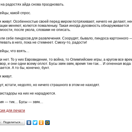
 на радостях айда снова праздновать.
ейцы, какой спрос.
 и живут. Особенностью своей перед миром потряхивают, ничего не делают, н
цацки меняют, колются помаленьку. Такая иногда духовность обнаруживается
изости, после укола, словами не описать.
ели себе пиндосов для развлечения. Соорудят, бывало, пиндоса картонного 
левать в него, пока не стемнеет. Смеху-то, радости!
ейцы, что взять…
и нет. То у них Евровидение, то война, то Олимпийские игры, а кругом все вре
вор, и они одни всему оплот. Бусы звяк-звяк, время тик-так… И огненная вода
ается. А то бы, конечно, бунт.
и живут.
т, кстати, недолго, но ничего страшного в этом не находят.
кистадоры на них не нарадуются.
мя — тик… Бусы — звяк…
сия для печати
Поделиться…