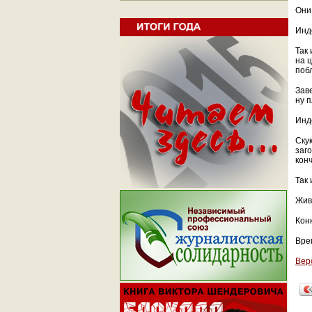
Они
Инд
Так
на 
побл
Зав
ну п
Инд
Скук
заго
конч
Так 
Живу
Кон
Вре
Вер