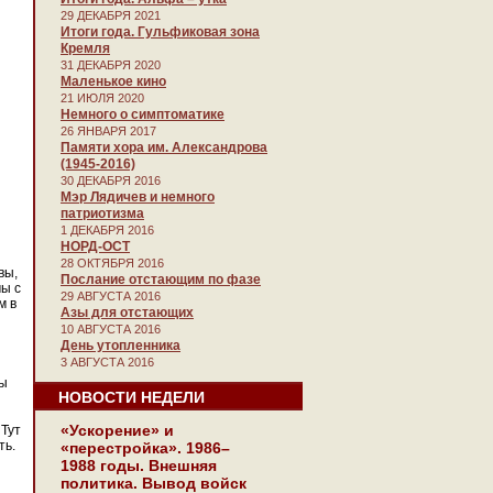
29 ДЕКАБРЯ 2021
Итоги года. Гульфиковая зона
Кремля
31 ДЕКАБРЯ 2020
Маленькое кино
21 ИЮЛЯ 2020
Немного о симптоматике
26 ЯНВАРЯ 2017
Памяти хора им. Александрова
(1945-2016)
30 ДЕКАБРЯ 2016
Мэр Лядичев и немного
патриотизма
1 ДЕКАБРЯ 2016
НОРД-ОСТ
28 ОКТЯБРЯ 2016
вы,
Послание отстающим по фазе
мы с
29 АВГУСТА 2016
м в
Азы для отстающих
10 АВГУСТА 2016
День утопленника
3 АВГУСТА 2016
сы
НОВОСТИ НЕДЕЛИ
«Ускорение» и
 Тут
ть.
«перестройка». 1986–
1988 годы. Внешняя
политика. Вывод войск