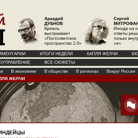
Аркадий
Сергей
ДУБНОВ
МИТРОФА
Кремль
Иногда на 
выстраивает
ответы реш
«Постсоветское
только вну
пространство 2.0»
«я»
ММЕНТАРИИ
ИТОГИ НЕДЕЛИ
КАПЛЯ ЖЕЛЧИ
БЮ
ОУПРАВЛЕНИЕ
ВСЕ СЮЖЕТЫ
ии
В экономике
В обществе
В регионах
Вокруг России
ПЛЯ ЖЕЛЧИ
ИНДЕЙЦЫ