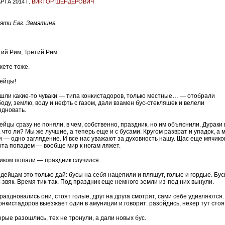
РТА 2014 Г.
ВИКТОР ШЕНДЕРОВИЧ
яти Евг. Замятина
тий Рим, Третий Рим…
жете тоже.
ейцы!
шли какие-то чуваки — типа конкистадоров, только местные… — отобрали
оду, землю, воду и нефть с газом, дали взамен бус-стекляшек и велели
здновать.
ейцы сразу не поняли, в чем, собственно, праздник, но им объяснили. Дураки 
 что ли? Мы же лучшие, а теперь еще и с бусами. Кругом разврат и упадок, а 
и — одно заглядение. И все нас уважают за духовность нашу. Щас еще мячико
ота попадем — вообще мир к ногам ляжет.
иком попали — праздник случился.
ндейцам это только дай: бусы на себя нацепили и пляшут, голые и гордые. Бу
-звяк. Время тик-так. Под праздник еще немного земли из-под них вынули.
аздновались они, стоят голые, друг на друга смотрят, сами себе удивляются.
онкистадоров выезжает один в амуниции и говорит: разойдись, нехер тут стоя
орые разошлись, тех не тронули, а дали новых бус.