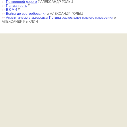
По военной дороге
// АЛЕКСАНДР ГОЛЬЦ
Прямая речь
//
В СМИ
//
Война до востребования
// АЛЕКСАНДР ГОЛЬЦ
Аналитические экзерсисы Путина раскрывают нам его намерения
//
АЛЕКСАНДР РЫКЛИН