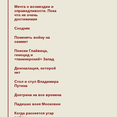
Мечта о возмездии и
справедливости. Пока
что не очень
достижимая
Сходняк
Поменять войну на
саммит
Поиски Глайвица,
геноцид и
«паникерский» Запад
Деэскалация, которой
нет
Стол и стул Владимира
Путина
Доктрина на все времена
Падишах всея Московии
Когда рассеется угар