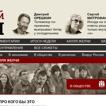
Дмитрий
Сергей
ОРЕШКИН
МИТРОФА
Телевизор по-
Иногда на 
прежнему
ответы реш
выигрывает битву
только вну
у холодильника
«я»
ММЕНТАРИИ
ИТОГИ НЕДЕЛИ
КАПЛЯ ЖЕЛЧИ
БЮ
ОУПРАВЛЕНИЕ
ВСЕ СЮЖЕТЫ
ии
В экономике
В обществе
В регионах
Вокруг России
ПЛЯ ЖЕЛЧИ
ПРО КОГО БЫ ЭТО