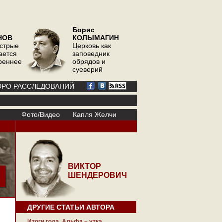
Борис
НОВ
КОЛЫМАГИН
острые
Церковь как
ается
заповедник
треннее
обрядов и
суеверий
РО РАССЛЕДОВАНИЙ
Фото/Видео
Капля Желчи
ВИКТОР
ШЕНДЕРОВИЧ
ДРУГИЕ СТАТЬИ АВТОРА
Итоги года. Альфа – утка