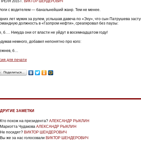
ПРЕЛЯ 2015 Г.
ВИКТОР ШЕНДЕРОВИЧ
логи с водителем — банальнейший жанр. Тем не менее.
дних лет мужик за рулем, услышав давеча по «Эху», что сын Патрушева заст
командную должность в «Газпром нефти», среагировал без паузы:
е, б…. Никуда они от власти не уйдут в восемнадцатом году!
одумав немного, добавил непонятно про кого:
режнев, б…
сия для печати
Поделиться…
ДРУГИЕ ЗАМЕТКИ
Кто похож на президента?
АЛЕКСАНДР РЫКЛИН
Мариэтта Чудакова
АЛЕКСАНДР РЫКЛИН
Не посидят?
ВИКТОР ШЕНДЕРОВИЧ
Вы же за нас голосовали
ВИКТОР ШЕНДЕРОВИЧ