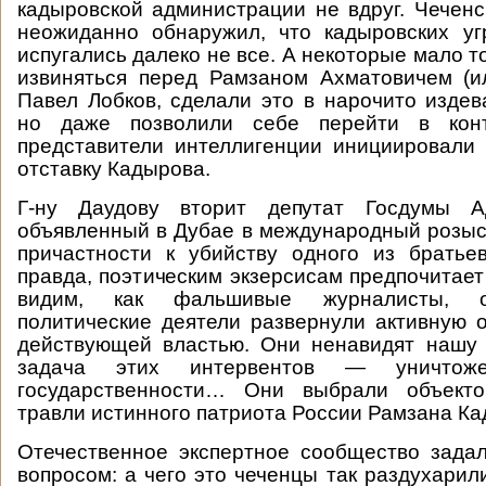
кадыровской администрации не вдруг. Чечен
неожиданно обнаружил, что кадыровских уг
испугались далеко не все. А некоторые мало то
извиняться перед Рамзаном Ахматовичем (и
Павел Лобков, сделали это в нарочито издев
но даже позволили себе перейти в кон
представители интеллигенции инициировали
отставку Кадырова.
Г-ну Даудову вторит депутат Госдумы А
объявленный в Дубае в международный розыс
причастности к убийству одного из братье
правда, поэтическим экзерсисам предпочитает
видим, как фальшивые журналисты, 
политические деятели развернули активную 
действующей властью. Они ненавидят нашу 
задача этих интервентов — уничтоже
государственности… Они выбрали объекто
травли истинного патриота России Рамзана Ка
Отечественное экспертное сообщество зада
вопросом: а чего это чеченцы так раздухарил