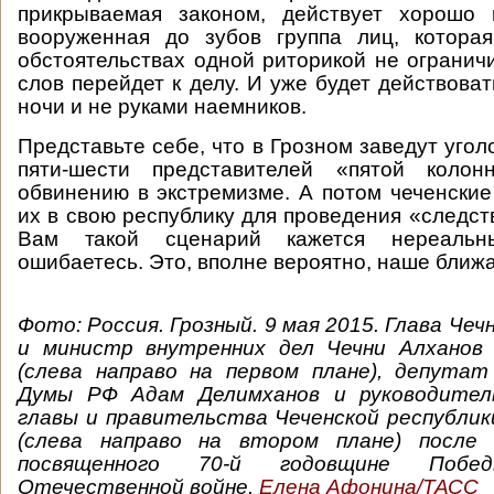
прикрываемая законом, действует хорошо 
вооруженная до зубов группа лиц, котора
обстоятельствах одной риторикой не огранич
слов перейдет к делу. И уже будет действова
ночи и не руками наемников.
Представьте себе, что в Грозном заведут уго
пяти-шести представителей «пятой колон
обвинению в экстремизме. А потом чеченские
их в свою республику для проведения «следст
Вам такой сценарий кажется нереаль
ошибаетесь. Это, вполне вероятно, наше бл
Фото: Россия. Грозный. 9 мая 2015. Глава Че
и министр внутренних дел Чечни Алханов
(слева направо на первом плане), депутат
Думы РФ Адам Делимханов и руководител
главы и правительства Чеченской республи
(слева направо на втором плане) после 
посвященного 70-й годовщине Поб
Отечественной войне.
Елена Афонина/ТАС