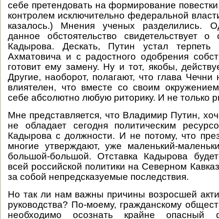
себе претендовать на формирование повестки
контролем исключительно федеральной власти
казалось.) Мнения ученых разделились. О
данное обстоятельство свидетельствует о 
Кадырова. Дескать, Путин устал терпеть
Ахматовича и с радостного одобрения собс
готовит ему замену. Ну и тот, якобы, действ
Другие, наоборот, полагают, что глава Чечни
влиятелен, что вместе со своим окружение
себе абсолютно любую риторику. И не только р
Мне представляется, что Владимир Путин, хоче
не обладает сегодня политическим ресурс
Кадырова с должности. И не потому, что през
многие утверждают, уже маленький-маленьк
большой-большой. Отставка Кадырова будет
всей российской политики на Северном Кавказ
за собой непредсказуемые последствия.
Но так ли нам важны причины возросшей акти
руководства? По-моему, гражданскому общест
необходимо осознать крайне опасный 