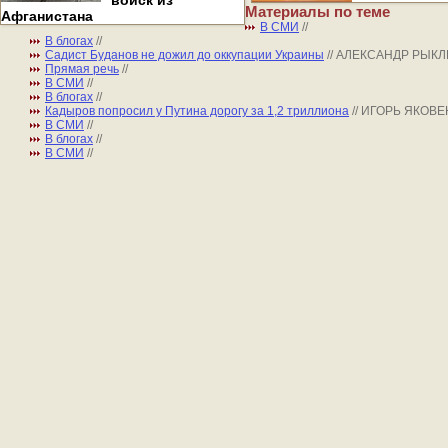
войск из
Материалы по теме
Афганистана
В СМИ
//
В блогах
//
Садист Буданов не дожил до оккупации Украины
// АЛЕКСАНДР РЫК
Прямая речь
//
В СМИ
//
В блогах
//
Кадыров попросил у Путина дорогу за 1,2 триллиона
// ИГОРЬ ЯКОВ
В СМИ
//
В блогах
//
В СМИ
//