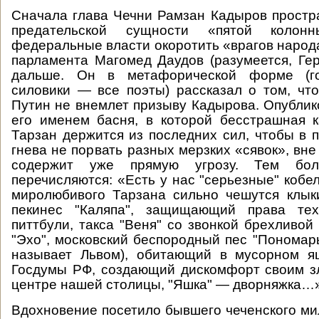
Сначала глава Чечни Рамзан Кадыров простр
предательской сущности «пятой колон
федеральные власти окоротить «врагов народа
парламента Магомед Даудов (разумеется, Ге
дальше. Он в метафорической форме (гов
силовики — все поэты) рассказал о том, что
Путин не внемлет призыву Кадырова. Опублик
его именем басня, в которой бесстрашная к
Тарзан держится из последних сил, чтобы в 
гнева не порвать разных мерзких «сявок», вне
содержит уже прямую угрозу. Тем бол
перечисляются: «Есть у нас "серьезные" кобел
миролюбивого Тарзана сильно чешутся клыки
пекинес "Каляпа", защищающий права тех
питтбули, такса "Веня" со звонкой брехливой
"Эхо", московский беспородный пес "Пономарь
называет Львом), обитающий в мусорном я
Госдумы РФ, создающий дискомфорт своим з
центре нашей столицы, "Яшка" — дворняжка…
Вдохновение посетило бывшего чеченского ми