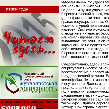
Идеалы наших государствен
социализм, не империя, не 
на деле им нужно упрочение
бюрократический рынок, со
где их фактически частные 
правах государственных. От
номенклатурной приватизаци
намерен. Система монополь
отнюдь не в интересах бюро
национализировать же назад
вываливать же опять в общу
карманам. Но не существуе
собственности, и отнюдь не
бюрократии помогать стано
собственности, отделенной 
Следовательно, здесь апри
спиритуалистическое отнош
восстановление в правах «
государственной религии. 
ксенофобии, без активного
и внутреннего. Далее, эта п
предполагает (а идеология
политических, экономически
расширение власти и доход
ресурсов общества ради ре
такой курс – прямая дорога
истощенной страны вместе 