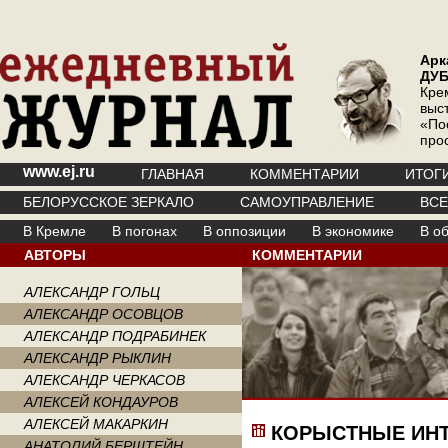
Арк
ДУ
Кре
выс
«По
про
www.ej.ru
ГЛАВНАЯ
КОММЕНТАРИИ
ИТОГ
БЕЛОРУССКОЕ ЗЕРКАЛО
САМОУПРАВЛЕНИЕ
ВС
В Кремле
В погонах
В оппозиции
В экономике
В о
АВТОРЫ
КОММЕНТАРИИ
АЛЕКСАНДР ГОЛЬЦ
АЛЕКСАНДР ОСОВЦОВ
АЛЕКСАНДР ПОДРАБИНЕК
АЛЕКСАНДР РЫКЛИН
АЛЕКСАНДР ЧЕРКАСОВ
АЛЕКСЕЙ КОНДАУРОВ
АЛЕКСЕЙ МАКАРКИН
КОРЫСТНЫЕ ИНТ
АНАТОЛИЙ БЕРШТЕЙН