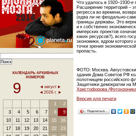
Что удалось в 1920–1930-е г
Расширение территорий – эт
регресса во времени, возв
(едва ли не феодально-са
границы державы. Это верны
и к собственно экономичес
имперских проектов означае
каких ресурсов?), всего го
экономики, ядром которого и
точки зрения экономической
пропасть.
ФОТО: Москва. Августовски
КАЛЕНДАРЬ АРХИВНЫХ
здания Дома Советов РФ к
НОМЕРОВ
полотнищем российского фл
9
Защитники демократии на 
август
Христофорова /Фотохроник
2026 г.
Версия для печати
1
2
3
4
5
6
7
8
9
Поделиться…
10
11
12
13
14
15
16
17
18
19
20
21
22
23