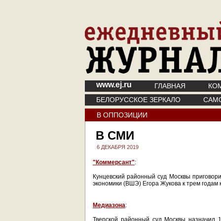
www.ej.ru
ГЛАВНАЯ
КО
БЕЛОРУССКОЕ ЗЕРКАЛО
САМ
В ОППОЗИЦИИ
В СМИ
6 ДЕКАБРЯ 2019
"Коммерсант"
:
Кунцевский районный суд Москвы приговор
экономики (ВШЭ) Егора Жукова к трем годам 
Медиазона
:
Тверской районный суд Москвы назначил 