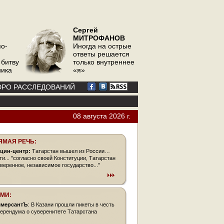
Сергей
МИТРОФАНОВ
по-
Иногда на острые
ответы решается
 битву
только внутреннее
ника
«я»
РО РАССЛЕДОВАНИЙ
08 августа 2026 г.
ЯМАЯ РЕЧЬ:
цин-центр:
Татарстан вышел из России…
ти... "согласно своей Конституции, Татарстан
уверенное, независимое государство..."
СМИ:
мерсантЪ
: В Казани прошли пикеты в честь
ерендума о суверенитете Татарстана