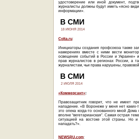
удостоверение или иной документ, подт
журналисты должны будут иметь «ясно види
информации».
В СМИ
18 ИЮНЯ 2014
Colta.ru
:
Инициаторы создания профсоюза также зая
намерениях вместе с ними вести монитор
освещение событий в России и Украине» 
прав журналистов в регионах России, а 
журналистам, чьи права нарушены, правовой
В СМИ
2 ИЮЛЯ 2014
«Коммерсант»
:
Правозащитник говорит, что не имеет пр
нападение. «В Воронеже у меня нет каких-
это опека когда-то основанного мной Дома 
вполне “вегетарианская”. Самая острая тем
ситуацией на востоке этой страны. Но и
нападать?».
NEWSRU.com
: