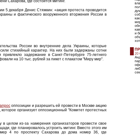
ни Сахарова, где состоится митинг.
вла
пол
ии 5 декабря Денис Стяжкин: «акция протеста проводится
дум
краины и фактического вооруженного вторжения России в
со
как
мер
об
кав
и б
об
хот
тельства России во внутренние дела Украины, которые
ПР
осили стихийный характер. На них были задержаны сотни
20
и привлекло задержание в Санкт-Петербурге 75-летнего
Анд
овали на 10 тыс. рублей за пикет с плакатом "Миру мир".
пар
офи
либ
сек
апрос
оппозиции и разрешить ей провести в Москве акцию
е, которое организует оппозиционный "Комитет протестных
у в целом из-за намерения организаторов провести свое
щади, где планировалось устроить митинг. Вместо этого им
мер 4 по проспекту Сахарова до дома номер 36, где