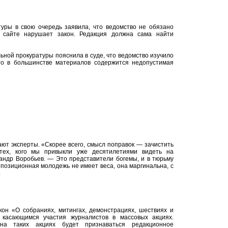
туры в свою очередь заявила, что ведомство не обязано
 сайте нарушает закон. Редакция должна сама найти
ьной прокуратуры пояснила в суде, что ведомство изучило
что в большинстве материалов содержится недопустимая
ют эксперты. «Скорее всего, смысл поправок — зачистить
 тех, кого мы привыкли уже десятилетиями видеть на
андр Воробьев. — Это представители богемы, и в тюрьму
ппозиционная молодежь не имеет веса, она маргинальна, с
.
он «О собраниях, митингах, демонстрациях, шествиях и
 касающимся участия журналистов в массовых акциях.
а таких акциях будет признаваться редакционное