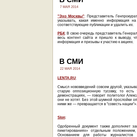
7 МАЯ 2014
"Эхо Москвы"
: Представитель Генпрокура
указывать, какая именно информация на
соответствующие публикации и удалить их.
РБК
: В свою очередь представитель Генерал
весь контент сайта и пришло к выводу, 
информация и призывы к участию к акциях.
В СМИ
22 МАЯ 2014
LENTA.RU
:
Смысл нововведений совсем другой, указыва
старую оппозиционную тусовку, то есть
демонстрациях, — говорит политолог Алекс
они не хотят. Без этой шумной прослойки о
ними же — превращается в "совесть нации"»
Slon
:
Одобренный документ также дополняет зак
пикетированиях» отдельным положением,
Основанием для работы журналистов н