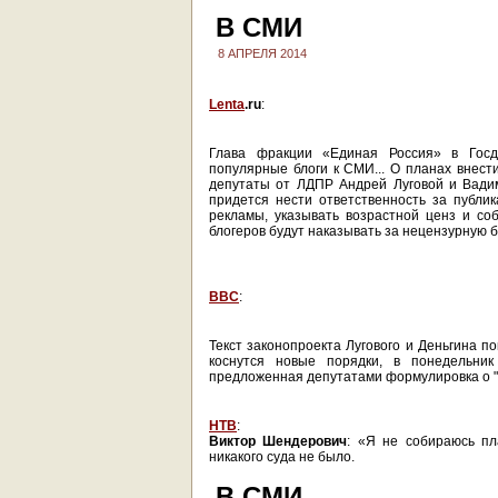
В СМИ
8 АПРЕЛЯ 2014
Lenta
.ru
:
Глава фракции «Единая Россия» в Гос
популярные блоги к СМИ... О планах внес
депутаты от ЛДПР Андрей Луговой и Вади
придется нести ответственность за публи
рекламы, указывать возрастной ценз и со
блогеров будут наказывать за нецензурную 
BBC
:
Текст законопроекта Лугового и Деньгина п
коснутся новые порядки, в понедельник
предложенная депутатами формулировка о "
НТВ
:
Виктор Шендерович
: «Я не собираюсь пл
никакого суда не было.
В СМИ