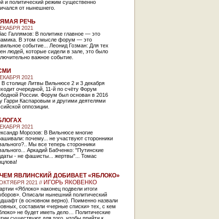
ой и политический режим существенно
ичался от нынешнего.
ЯМАЯ РЕЧЬ
ДЕКАБРЯ 2021
ас Галлямов: В политике главное — это
намика. В этом смысле форум — это
вильное событие... Леонид Гозман: Для тех
ен людей, которые сидели в зале, это было
ключительно важное событие.
СМИ
ДЕКАБРЯ 2021
 В столице Литвы Вильнюсе 2 и 3 декабря
ходит очередной, 11-й по счёту Форум
бодной России. Форум был основан в 2016
ду Гарри Каспаровым и другими деятелями
сийской оппозиции.
БЛОГАХ
ДЕКАБРЯ 2021
ександр Морозов: В Вильнюсе многие
ашивали: почему... не участвуют сторонники
ального?.. Мы все теперь сторонники
ального... Аркадий Бабченко: "Путинские
даты - не фашисты... жертвы"... Томас
нцлова!
ЧЕМ ЯВЛИНСКИЙ ДОБИВАЕТ «ЯБЛОКО»
ИГОРЬ ЯКОВЕНКО
 ОКТЯБРЯ 2021 //
артии «Яблоко» наконец подвели итоги
ыборов». Описали нынешний политический
ндшафт (в основном верно). Поименно назвали
овных, составили «черные списки» тех, с кем
блоко» не будет иметь дело… Политические
тии существуют для того, чтобы прийти к