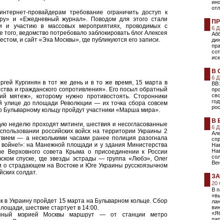
ин
отл
интернет-провайдерам требование ограничить доступ к
в.ру» и «Ежедневный журнал». Поводом для этого стали
ПР
и и участию в массовых мероприятиях, проводимых с
6 
 того, ведомство потребовало заблокировать блог Алексея
Абб
том, и сайт «Эха Москвы», где публикуются его записи.
ди
пра
сот
ис
В 
6 
ей Кургинян в тот же день и в то же время, 15 марта в
ВВ:
ства и гражданского сопротивления». Его посыл обратный
про
сво
й мятеж», которому нужно противостоять. Сторонники
го
й улице до площади Революции — их точка сбора совсем
рос
о Бульварному кольцу пройдут участники «Марша мира».
В 
рую неделю проходят митинги, шествия и несогласованные
6 
спользовании российских войск на территории Украины 2
Ал
твием — а несколькими часами ранее полиция разогнала
спр
 войне!»: на Манежной площади и у здания Министерства
Нав
Нав
е Верховного совета Крыма о присоединении к России
сол
ском спуске, где звезды эстрады — группа «Любэ», Олег
Ве
и о страдающем на Востоке и Юге Украины русскоязычном
ских солдат.
ЗА
20
В п
«в
к в Украину пройдет 15 марта на Бульварном кольце. Сбор
ла
площади, шествие стартует в 14:00.
вин
«Я
енный мэрией Москвы маршрут — от станции метро
пар