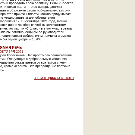
сти и проводить свою политику. Если «Яблоко»
итическая партия, то ее лидеры должны
ать и объяснять своим избирателям, как они
бираются прийти к власти. Можно придумывать
ие угодно эпитеты для обозначения
оприятия 17-19 сентября 2021 года, можно
нести слово «выборы» любым количеством
ычек, но партия «Яблоко» в этом участвовала,
ыло бы логично, если бы ее руководители
ъяснили своим избирателям причины и смысл
я бы одной цифры – 1,34%.
ЯМАЯ РЕЧЬ
 ОКТЯБРЯ 2021
рей Колесников: Это просто самоаннигиляция
тии. Она уходит в добровольную изоляцию,
циально отказывается от контактов с кем-
о, кроме «своих». Это превращение партии в
ту.
все материалы сюжета