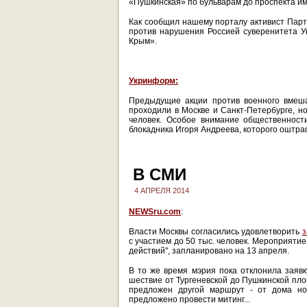
«Пушкинская» по бульварам до проспекта име
Как сообщил нашему порталу активист Парт
против нарушения Россией суверенитета У
Крым».
Укринформ:
Предыдущие акции против военного вмеша
проходили в Москве и Санкт-Петербурге, н
человек. Особое внимание общественност
блокадника Игоря Андреева, которого оштраф
В СМИ
4 АПРЕЛЯ 2014
NEWSru.com
:
Власти Москвы согласились удовлетворить
з
с участием до 50 тыс. человек. Мероприяти
действий", запланировано на 13 апреля.
В то же время мэрия пока отклонила заявк
шествие от Тургеневской до Пушкинской пло
предложен другой маршрут - от дома но
предложено провести митинг...