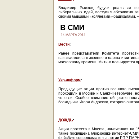
Владимир Рыжков, будучи реальным пол
либеральных идей, поступил абсолютно в
своими бывшими «коллегами»-радикалами, —
В СМИ
14 МАРТА 2014
Вести
:
Ранее представители Комитета протест
называемого антивоенного марша и митинга. 
московскому времени. Митинг планируется пр
Укр-информ
:
Предыдущие акции против военного вмеша
проходили в Москве и Санкт-Петербурге, н
человек. Особое внимание общественност
блокадника Игоря Андреева, которого оштраф
ДОЖДЬ
:
Акция протеста в Москве, намеченная на 1
также посвящена блокировке интернет-СМИ. 
фейсбуке сопредседатель партии РПР-ПАР