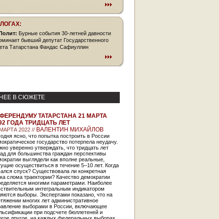
БЛОГАХ:
Полит:
Бурные события 30-летней давности
оминает бывший депутат Государственного
ета Татарстана Фандас Сафиуллин
НЕЕ В СЮЖЕТЕ
ФЕРЕНДУМУ ТАТАРСТАНА 21 МАРТА
92 ГОДА ТРИДЦАТЬ ЛЕТ
ВАЛЕНТИН МИХАЙЛОВ
 МАРТА 2022 //
одня ясно, что попытка построить в России
ократическое государство потерпела неудачу.
но уверенно утверждать, что тридцать лет
зад для большинства граждан перспективы
ократии выглядели как вполне реальные,
ущие осуществиться в течение 5–10 лет. Когда
чался спуск? Существовала ли конкретная
ка слома траектории? Качество демократии
ределяется многими параметрами. Наиболее
вствительным интегральным индикатором
яются выборы. Экспертами показано, что на
отяжении многих лет административное
равление выборами в России, включающее
льсификации при подсчете бюллетеней и
огое другое, на каждых федеральных выборах