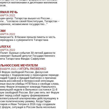
меряется миллионами и десятками миллионов
осов.
ЯМАЯ РЕЧЬ
 МАРТА 2022
ьцин-центр: Татарстан вышел из России…
ти... "согласно своей Конституции, Татарстан –
еренное, независимое государство..."
СМИ
 МАРТА 2022
ммерсантЪ: В Казани прошли пикеты в честь
ферендума о суверенитете Татарстана
БЛОГАХ
 МАРТА 2022
тПолит: Бурные события 30-летней давности
поминает бывший депутат Государственного
вета Татарстана Фандас Сафиуллин
ЛЬНЮССКИЕ МЕЧТАТЕЛИ
ИГОРЬ ЯКОВЕНКО
ДЕКАБРЯ 2021 //
й Форум свободной России. Дискуссия
спарова с Ходорковским о переходном периоде.
надий Гудков и Аркадий Бабченко о причинах
вала российской и белорусской оппозиции.
нные мысли убийцы НТВ Коха о свободе слова.
чему Форум игнорирует команда Навального.
 минувшей неделе в Вильнюсе состоялся 11-й
ум свободной России. Вот уже пять лет Форум
авит перед собой задачу формирования
теллектуальной альтернативы действующему в
сии политическому режиму. Когда Гарри
паров и Иван Тютрин в 2016 году создавали
т форум, ситуация в России была несколько