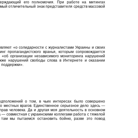
верждающий его полномочия. При работе на митингах
мый отличительный знак представителя средств массовой
вляют «о солидарности с журналистами Украины и своих
инг пропагандистского вранья, которым сопровождается
и «об организации независимого мониторинга нарушений
также нарушений свободы слова в Интернете и оказании
 поддержки».
едположений о том, в чьих интересах было совершено
то местных врагов. Единственное серьезное дело здесь —
прав человека. Да и другая моя деятельность в основном
а — совместная с украинскими коллегами работа с тяжелой
 там мы пытаемся остановить бойню, разве это повод