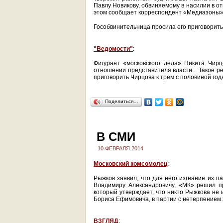
Павлу Новикову, обвиняемому в насилии в от
этом сообщает корреспондент «Медиазоны» 
Гособвинительница просила его приговорить 
"Ведомости"
:
Фигурант «московского дела» Никита Чир
отношении представителя власти... Такое р
приговорить Чирцова к трем с половиной год
Поделиться…
В СМИ
10 ФЕВРАЛЯ 2014
Московский комсомолец
:
Рыжков заявил, что для него изгнание из п
Владимиру Александровичу, «МК» решил п
который утверждает, что никто Рыжкова не 
Бориса Ефимовича, в партии с нетерпением 
ВЗГЛЯД
: