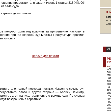
ношении представителя власти (часть 1 статьи 318 УК). Об
из зала суда.
В 
к трем годам колонии.
Тат
всп
Сов
цов получил один год колонии за применение насилия в
ешение принял Тверской суд Москвы. Прокуратура просила
ам колонии.
РА
Версия для печати
РЕ
19
21
Сег
дем
Мож
на
дем
мог
на
артии стало полной неожиданностью. Искренне сочувствуя
точ
редоставить слово и другой стороне — Борису Немцову,
оп
изгонял, а он написал заявление о выходе сам. По словам
чу
явл
ждут возвращения соратника.
пр
уп
фа
мн