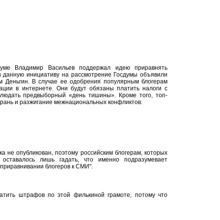
думе Владимир Васильев поддержал идею приравнять
ти данную инициативу на рассмотрение Госдумы объявили
м Деньгин. В случае ее одобрения популярным блогерам
кации в интернете. Они будут обязаны платить налоги с
блюдать предвыборный «день тишины». Кроме того, топ-
брань и разжигание межнациональных конфликтов.
ока не опубликован, поэтому российским блогерам, которых
 оставалось лишь гадать, что именно подразумевает
приравнивании блогеров к СМИ".
атить штрафов по этой филькиной грамоте, потому что