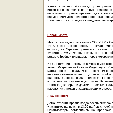
Ранее в четверг Роскомнадзор направил 
интернет-изданиям «Грани.ру», «Каспаро
«призывы к противоправной деятельност
нарушением установленного порядка». Кроме
Навального, находящегося под домашним арес
Новая Газета
:
Между тем лидер движения «СССР 2.0» Серг
14.00, зовет на свое шествие — «Марш брат
— мол, на Украине произошел «нацистски
Кургиняна будут маршировать по Неглинно
рядом с Трубной площадью, через которую п
Из-за ситуации в Украине в Москве уже вто
акции. Разрешение Совета Федерации об и
марта приветствовали многотысячным шес
несогласованный митинг под лозунгом «Нет
обороны задержали 361 человека. Решени
встретили митингом-концертом на Васильев
Газманов, Валерия и другие — рассказывал
населении и подвиге защищающих его россий
АВС новости:
Демонстрация против ввода российских войс
участников начнется в 13:00 на Пушкинской 
Организаторы согласились на предлож