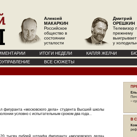
Алексей
Дмитрий
МАКАРКИН
ОРЕШКИН
Российское
Телевизор 
общество в
прежнему
состоянии
выигрывает
усталости
у холодиль
ММЕНТАРИИ
ИТОГИ НЕДЕЛИ
КАПЛЯ ЖЕЛЧИ
БЮ
ОУПРАВЛЕНИЕ
ВСЕ СЮЖЕТЫ
ПР
Ель
Поч
– с
ил фигуранта «московского дела» студента Высшей школы
колонии условно с испытательным сроком два года...
В 
Ком
реф
120 тысяч рублей штрафа фигуранту «московского дела»