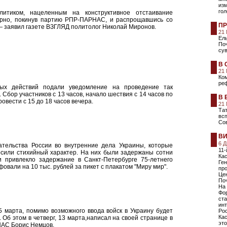
из
гол
итиком, нацеленным на конструктивное отстаивание
ерно, покинув партию РПР-ПАРНАС, и распрощавшись со
ПР
 заявил газете ВЗГЛЯД политолог Николай Миронов.
21
Ел
Поч
сув
В 
21
Ко
ре
ных действий подали уведомление на проведение так
Сбор участников с 13 часов, начало шествия с 14 часов по
В 
овести с 15 до 18 часов вечера.
21
Та
вс
Со
ВИ
6 
тельства России во внутренние дела Украины, которые
11-
осили стихийный характер. На них были задержаны сотни
Ка
и привлекло задержание в Санкт-Петербурге 75-летнего
Ген
овали на 10 тыс. рублей за пикет с плакатом "Миру мир".
про
Це
По
На
Фор
ст
ин
5 марта, помимо возможного ввода войск в Украину будет
Рос
Кас
Об этом в четверг, 13 марта,написал на своей странице в
это
НАС Борис Немцов.