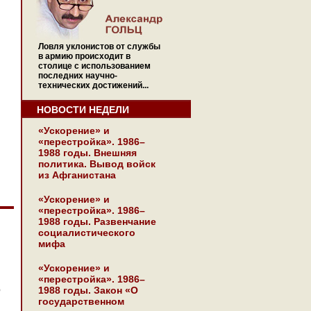
Ловля уклонистов от службы
в армию происходит в
столице с использованием
последних научно-
технических достижений...
НОВОСТИ НЕДЕЛИ
«Ускорение» и
«перестройка». 1986–
1988 годы. Внешняя
политика. Вывод войск
из Афганистана
«Ускорение» и
«перестройка». 1986–
1988 годы. Развенчание
социалистического
мифа
«Ускорение» и
«перестройка». 1986–
1988 годы. Закон «О
Р
государственном