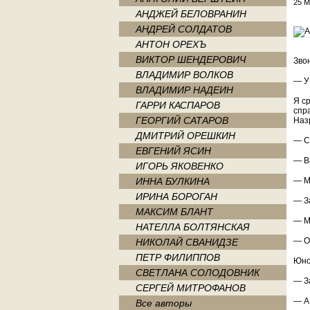
25 М
АНДЖЕЙ БЕЛОВРАНИН
АНДРЕЙ СОЛДАТОВ
АНТОН ОРЕХЪ
ВИКТОР ШЕНДЕРОВИЧ
Зво
ВЛАДИМИР ВОЛКОВ
— У 
ВЛАДИМИР НАДЕИН
Я с
ГАРРИ КАСПАРОВ
спр
ГЕОРГИЙ САТАРОВ
Наз
ДМИТРИЙ ОРЕШКИН
— С
ЕВГЕНИЙ ЯСИН
— В
ИГОРЬ ЯКОВЕНКО
ИННА БУЛКИНА
— М
ИРИНА БОРОГАН
— З
МАКСИМ БЛАНТ
— М
НАТЕЛЛА БОЛТЯНСКАЯ
— О
НИКОЛАЙ СВАНИДЗЕ
ПЕТР ФИЛИППОВ
Юно
СВЕТЛАНА СОЛОДОВНИК
— З
СЕРГЕЙ МИТРОФАНОВ
— А
Все авторы