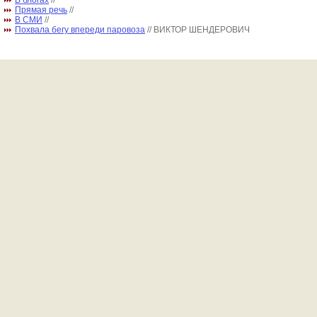
В блогах
//
Прямая речь
//
В СМИ
//
Похвала бегу впереди паровоза
// ВИКТОР ШЕНДЕРОВИЧ