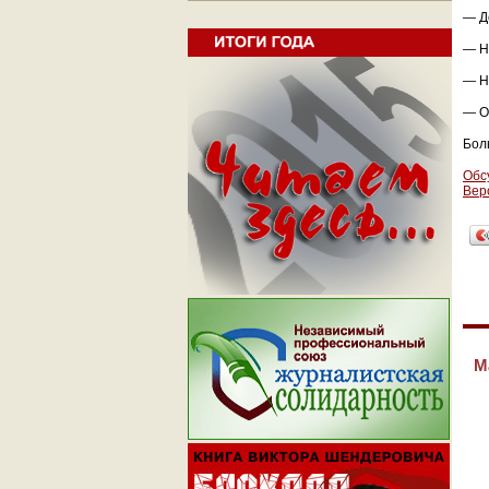
— Д
— Н
— Н
— О
Бол
Обс
Вер
М