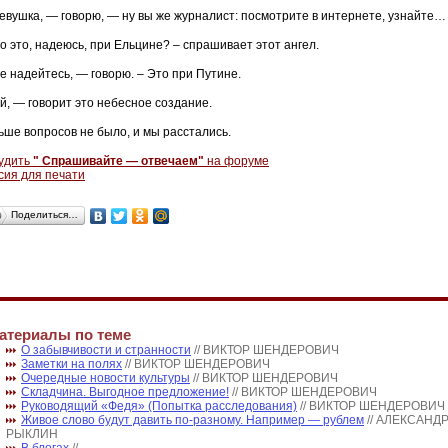
евушка, — говорю, — ну вы же журналист: посмотрите в интернете, узнайте…
о это, надеюсь, при Ельцине? – спрашивает этот ангел.
е надейтесь, — говорю. – Это при Путине.
й, — говорит это небесное создание.
ьше вопросов не было, и мы расстались.
удить
" Спрашивайте — отвечаем"
на форуме
сия для печати
Поделиться…
атериалы по теме
О забывчивости и странности
// ВИКТОР ШЕНДЕРОВИЧ
Заметки на полях
// ВИКТОР ШЕНДЕРОВИЧ
Очередные новости культуры
// ВИКТОР ШЕНДЕРОВИЧ
Складчина. Выгодное предложение!
// ВИКТОР ШЕНДЕРОВИЧ
Руководящий «Федя» (Попытка расследования)
// ВИКТОР ШЕНДЕРОВИЧ
Живое слово будут давить по-разному. Например — рублем
// АЛЕКСАНД
РЫКЛИН