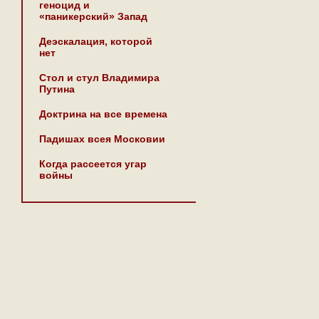
геноцид и
«паникерский» Запад
Деэскалация, которой
нет
Стол и стул Владимира
Путина
Доктрина на все времена
Падишах всея Московии
Когда рассеется угар
войны