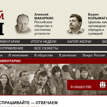
Алексей
Борис
МАКАРКИН
КОЛЫМАГ
Российское
Церковь как
общество в
заповедник
состоянии
обрядов и
усталости
суеверий
ММЕНТАРИИ
ИТОГИ НЕДЕЛИ
КАПЛЯ ЖЕЛЧИ
БЮ
ОУПРАВЛЕНИЕ
ВСЕ СЮЖЕТЫ
ии
В экономике
В обществе
В регионах
Вокруг России
ММЕНТАРИИ
СПРАШИВАЙТЕ — ОТВЕЧАЕМ