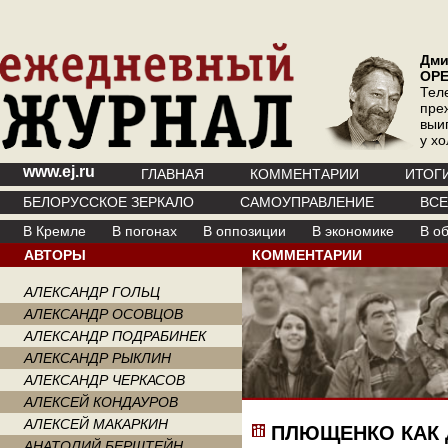
Дми
ОР
Тел
пре
выи
у х
www.ej.ru
ГЛАВНАЯ
КОММЕНТАРИИ
ИТОГ
БЕЛОРУССКОЕ ЗЕРКАЛО
САМОУПРАВЛЕНИЕ
ВС
В Кремле
В погонах
В оппозиции
В экономике
В о
АВТОРЫ
КОММЕНТАРИИ
АЛЕКСАНДР ГОЛЬЦ
АЛЕКСАНДР ОСОВЦОВ
АЛЕКСАНДР ПОДРАБИНЕК
АЛЕКСАНДР РЫКЛИН
АЛЕКСАНДР ЧЕРКАСОВ
АЛЕКСЕЙ КОНДАУРОВ
АЛЕКСЕЙ МАКАРКИН
ПЛЮЩЕНКО КАК 
АНАТОЛИЙ БЕРШТЕЙН