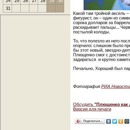
24
25
26
27
28
29
30
31
Какой там тройной аксель 
фигурист, он – один из сим
сорока долларов за баррель 
раскидывает пальцы... Чер
постылой колоды.
То, что полезло из него пос
огорчило: слишком было пр
бы этот новый,
звездно-деп
Плющенко смог с достоинст
задираться и крупно хамить
Печально. Хороший был п
Фотография
РИА Новости
Обсудить
"Плющенко как 
Версия для печати
Поделиться…