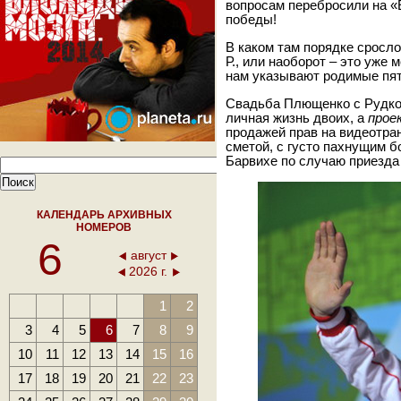
вопросам перебросили на «
победы!
В каком там порядке сросло
Р., или наоборот – это уже 
нам указывают родимые пят
Свадьба Плющенко с Рудков
личная жизнь двоих, а
прое
продажей прав на видеотран
сметой, с густо пахнущим 
Барвихе по случаю приезда 
КАЛЕНДАРЬ АРХИВНЫХ
НОМЕРОВ
6
август
2026 г.
1
2
3
4
5
6
7
8
9
10
11
12
13
14
15
16
17
18
19
20
21
22
23