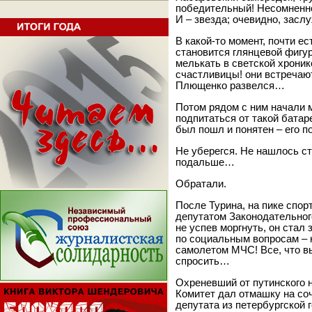
победительный! Несомненно
И – звезда; очевидно, заслу
В какой-то момент, почти е
становится глянцевой фигур
мелькать в светской хроник
счастливицы! они встречаю
Плющенко развелся…
Потом рядом с ним начали м
подпитаться от такой батар
был пошл и понятен – его 
Не уберегся. Не нашлось с
подальше…
Обратали.
После Турина, на пике спо
депутатом Законодательного
не успев моргнуть, он стал
по социальным вопросам – к
самолетом МЧС! Все, что вы
спросить…
Охреневший от путинского
Комитет дал отмашку на со
депутата из петербургской