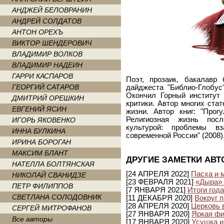
АНДЖЕЙ БЕЛОВРАНИН
АНДРЕЙ СОЛДАТОВ
АНТОН ОРЕХЪ
ВИКТОР ШЕНДЕРОВИЧ
ВЛАДИМИР ВОЛКОВ
ВЛАДИМИР НАДЕИН
ГАРРИ КАСПАРОВ
Поэт, прозаик, бакалавр 
ГЕОРГИЙ САТАРОВ
дайджеста "Библио-Глобус"
Окончил Горный институт
ДМИТРИЙ ОРЕШКИН
критики. Автор многих ста
ЕВГЕНИЙ ЯСИН
жизни. Автор книг: "Прогу
Религиозная жизнь посл
ИГОРЬ ЯКОВЕНКО
культурой: проблемы в
ИННА БУЛКИНА
современной России" (2008)
ИРИНА БОРОГАН
МАКСИМ БЛАНТ
ДРУГИЕ ЗАМЕТКИ АВТ
НАТЕЛЛА БОЛТЯНСКАЯ
[24 АПРЕЛЯ 2022]
Пасха и 
НИКОЛАЙ СВАНИДЗЕ
[23 ФЕВРАЛЯ 2021]
«Дыра» 
ПЕТР ФИЛИППОВ
[7 ЯНВАРЯ 2021]
Итоги год
СВЕТЛАНА СОЛОДОВНИК
[11 ДЕКАБРЯ 2020]
Вокруг 
[28 АПРЕЛЯ 2020]
Церковь 
СЕРГЕЙ МИТРОФАНОВ
[27 ЯНВАРЯ 2020]
Яркая фи
Все авторы
[17 ЯНВАРЯ 2020]
Усушка и