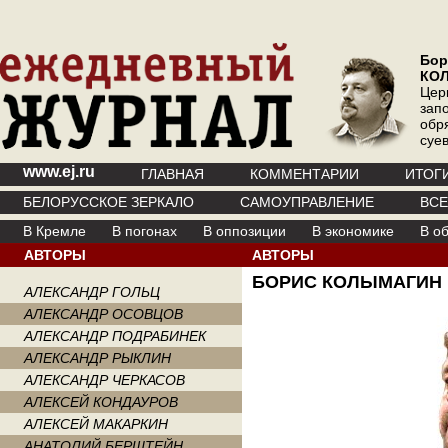
Бор
КО
Цер
зап
обр
суе
www.ej.ru
ГЛАВНАЯ
КОММЕНТАРИИ
ИТОГ
БЕЛОРУССКОЕ ЗЕРКАЛО
САМОУПРАВЛЕНИЕ
ВС
В Кремле
В погонах
В оппозиции
В экономике
В о
АВТОРЫ
АВТОРЫ
БОРИС КОЛЫМАГИН
АЛЕКСАНДР ГОЛЬЦ
АЛЕКСАНДР ОСОВЦОВ
АЛЕКСАНДР ПОДРАБИНЕК
АЛЕКСАНДР РЫКЛИН
АЛЕКСАНДР ЧЕРКАСОВ
АЛЕКСЕЙ КОНДАУРОВ
АЛЕКСЕЙ МАКАРКИН
АНАТОЛИЙ БЕРШТЕЙН