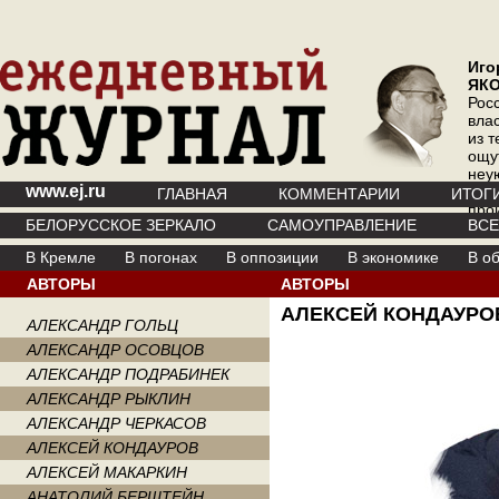
Иго
ЯК
Рос
вла
из т
ощу
неу
www.ej.ru
где 
ГЛАВНАЯ
КОММЕНТАРИИ
ИТОГ
про
БЕЛОРУССКОЕ ЗЕРКАЛО
САМОУПРАВЛЕНИЕ
ВС
инт
В Кремле
В погонах
В оппозиции
В экономике
В о
АВТОРЫ
АВТОРЫ
АЛЕКСЕЙ КОНДАУРО
АЛЕКСАНДР ГОЛЬЦ
АЛЕКСАНДР ОСОВЦОВ
АЛЕКСАНДР ПОДРАБИНЕК
АЛЕКСАНДР РЫКЛИН
АЛЕКСАНДР ЧЕРКАСОВ
АЛЕКСЕЙ КОНДАУРОВ
АЛЕКСЕЙ МАКАРКИН
АНАТОЛИЙ БЕРШТЕЙН