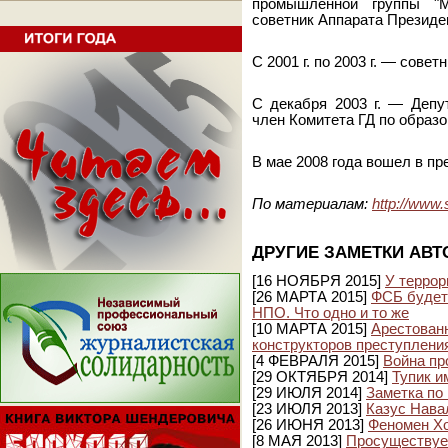
промышленной группы "М
советник Аппарата Презид
С 2001 г. по 2003 г. — сове
С декабря 2003 г. — Депут
член Комитета ГД по образо
В мае 2008 года вошел в п
По материалам:
http://www
ДРУГИЕ ЗАМЕТКИ АВТ
[16 НОЯБРЯ 2015]
У террор
[26 МАРТА 2015]
ФСБ будет
НПО. Что одно и то же
[10 МАРТА 2015]
Арестован
конструкторов преступлени
[4 ФЕВРАЛЯ 2015]
Война пр
[29 ОКТЯБРЯ 2014]
Тупик и
[29 ИЮЛЯ 2014]
Заметка по
[23 ИЮЛЯ 2013]
Казус Нава
[26 ИЮНЯ 2013]
Феномен Хо
[8 МАЯ 2013]
Просуществует