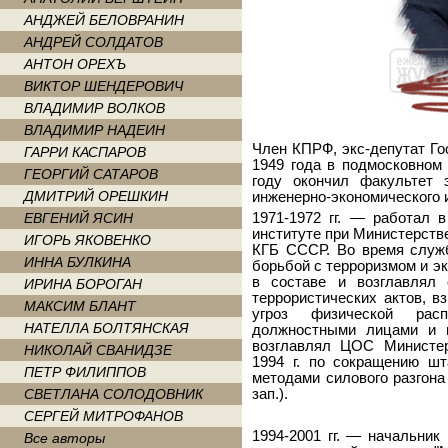
АНДЖЕЙ БЕЛОВРАНИН
АНДРЕЙ СОЛДАТОВ
АНТОН ОРЕХЪ
ВИКТОР ШЕНДЕРОВИЧ
ВЛАДИМИР ВОЛКОВ
ВЛАДИМИР НАДЕИН
Член КПРФ, экс-депутат Го
ГАРРИ КАСПАРОВ
1949 года в подмосковном 
ГЕОРГИЙ САТАРОВ
году окончил факультет 
ДМИТРИЙ ОРЕШКИН
инженерно-экономического 
ЕВГЕНИЙ ЯСИН
1971-1972 гг. — работал 
институте при Министерстве
ИГОРЬ ЯКОВЕНКО
КГБ СССР. Во время служб
ИННА БУЛКИНА
борьбой с терроризмом и э
в составе и возглавлял 
ИРИНА БОРОГАН
террористических актов, в
МАКСИМ БЛАНТ
угроз физической рас
НАТЕЛЛА БОЛТЯНСКАЯ
должностными лицами и 
возглавлял ЦОС Министер
НИКОЛАЙ СВАНИДЗЕ
1994 г. по сокращению ш
ПЕТР ФИЛИППОВ
методами силового разгона
СВЕТЛАНА СОЛОДОВНИК
зап.).
СЕРГЕЙ МИТРОФАНОВ
1994-2001 гг. — начальник
Все авторы