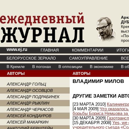
Арк
ДУ
Кре
выс
«По
про
www.ej.ru
ГЛАВНАЯ
КОММЕНТАРИИ
ИТОГ
БЕЛОРУССКОЕ ЗЕРКАЛО
САМОУПРАВЛЕНИЕ
ВС
В Кремле
В погонах
В оппозиции
В экономике
В о
АВТОРЫ
АВТОРЫ
ВЛАДИМИР МИЛОВ
АЛЕКСАНДР ГОЛЬЦ
АЛЕКСАНДР ОСОВЦОВ
ДРУГИЕ ЗАМЕТКИ АВТ
АЛЕКСАНДР ПОДРАБИНЕК
АЛЕКСАНДР РЫКЛИН
[23 МАРТА 2010]
Калинингр
[4 МАЯ 2009]
Что оказалось
АЛЕКСАНДР ЧЕРКАСОВ
борьбы Бориса Немцова за 
АЛЕКСЕЙ КОНДАУРОВ
[30 МАРТА 2009]
Газотранс
АЛЕКСЕЙ МАКАРКИН
[15 ДЕКАБРЯ 2008]
Yes, we
учредительного съезда «С
АНАТОЛИЙ БЕРШТЕЙН