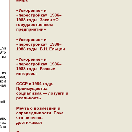
мифа
«Ускорение» и
«перестройка». 1986–
1988 годы. Закон «О
государственном
предприятии»
«Ускорение» и
«перестройка». 1986–
ЕМ)
1988 годы. Б.Н. Ельцин
 Это
А из
«Ускорение» и
«перестройка». 1986–
1988 годы. Разные
я из
интересы
рал,
ском
СССР к 1984 году.
зная
Преимущества
социализма — лозунги и
реальность
ail:
Мечта о возмездии и
справедливости. Пока
что не очень
ано,
достижимая
ных
юблю