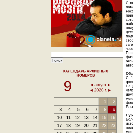
С о
пом
Рос
при
сот
лаб
пол
цех
под
сво
заг
чер
Пос
физ
око
авт
КАЛЕНДАРЬ АРХИВНЫХ
Общ
НОМЕРОВ
С 1
9
гра
август
Нац
2026 г.
чел
дру
мен
1
2
фев
Ель
3
4
5
6
7
8
9
Пуб
10
11
12
13
14
15
16
Бол
ист
17
18
19
20
21
22
23
пол
мне