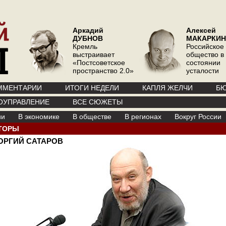
Аркадий
Алексей
ДУБНОВ
МАКАРКИН
Кремль
Российское
выстраивает
общество в
«Постсоветское
состоянии
пространство 2.0»
усталости
ММЕНТАРИИ
ИТОГИ НЕДЕЛИ
КАПЛЯ ЖЕЛЧИ
БЮ
ОУПРАВЛЕНИЕ
ВСЕ СЮЖЕТЫ
ии
В экономике
В обществе
В регионах
Вокруг России
ТОРЫ
ОРГИЙ САТАРОВ