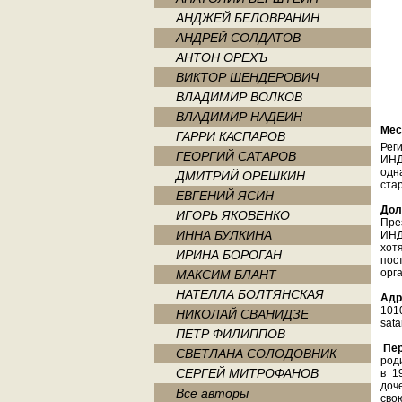
АНДЖЕЙ БЕЛОВРАНИН
АНДРЕЙ СОЛДАТОВ
АНТОН ОРЕХЪ
ВИКТОР ШЕНДЕРОВИЧ
ВЛАДИМИР ВОЛКОВ
ВЛАДИМИР НАДЕИН
Мес
ГАРРИ КАСПАРОВ
Рег
ГЕОРГИЙ САТАРОВ
ИНД
одн
ДМИТРИЙ ОРЕШКИН
ста
ЕВГЕНИЙ ЯСИН
Дол
ИГОРЬ ЯКОВЕНКО
Пре
ИННА БУЛКИНА
ИНД
хот
ИРИНА БОРОГАН
пос
орг
МАКСИМ БЛАНТ
НАТЕЛЛА БОЛТЯНСКАЯ
Адр
1010
НИКОЛАЙ СВАНИДЗЕ
sat
ПЕТР ФИЛИППОВ
Пе
СВЕТЛАНА СОЛОДОВНИК
роди
СЕРГЕЙ МИТРОФАНОВ
в 1
доч
Все авторы
сво