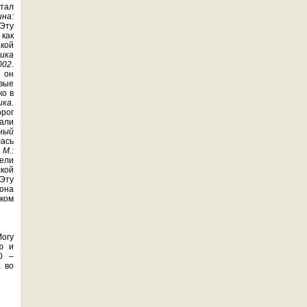
тал
ина:
Эту
 как
кой
ика
002
.
 он
овые
ко в
ка.
рог
мали
ный
ась
 М.:
мели
ской
 Эту
 она
ком
Могу
ю и
0 –
а во