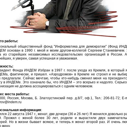
то работы:
иональный общественный фонд "Информатика для демократии" (Фонд ИНД
ЕМ основан в 1990 г. мной и моим другом-коллегой Сергеем Станкевичем.
а из старейших независимых исследовательских организаций в России. 
рейших, я уверен, самая успешная и уважаемая.
жность:
зидент Фонда ИНДЕМ Избран в 1997 г. после ухода из Кремля, в который 
ЕМа, фактически, и пришел. «Аэродромов» в Кремле не строил и не выби
я предлагали. Сейчас мечтаю, чтобы кто-нибудь сменил меня на президент
ту в ИНДЕМе. Это означало бы, что ИНДЕМ – это всерьез и надолго. Серье
анизация не должна ассоциироваться с одним человеком.
ес места работы:
00, Россия, Москва, Б. Златоустинский пер. д.8/7, оф.1, Тел.: 206-81-72; E-m
arov@indem.ru
рсональная информация
:
лся 22 августа 1947 г., женат, две дочери (36 и 26 лет) Я женился довольно р
9. Прожил с женой более 30 лет, родили и вырастили двух замечатель
ерей. Но в жизни бывает всякое, и теперь я женат второй раз. И очень л
ю жену.