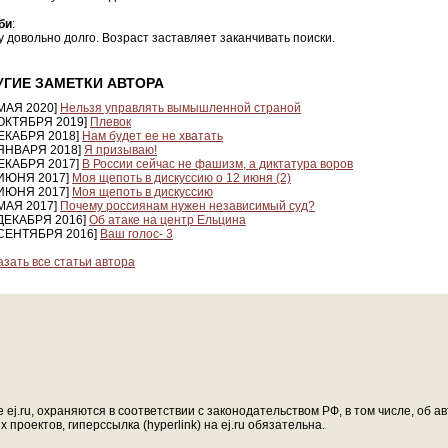
би
:
 довольно долго. Возраст заставляет заканчивать поиски.
УГИЕ ЗАМЕТКИ АВТОРА
 МАЯ 2020]
Нельзя управлять вымышленной страной
 ОКТЯБРЯ 2019]
Плевок
ДЕКАБРЯ 2018]
Нам будет ее не хватать
 ЯНВАРЯ 2018]
Я призываю!
ДЕКАБРЯ 2017]
В России сейчас не фашизм, а диктатура воров
 ИЮНЯ 2017]
Моя щепоть в дискуссию о 12 июня (2)
 ИЮНЯ 2017]
Моя щепоть в дискуссию
 МАЯ 2017]
Почему россиянам нужен независимый суд?
 ДЕКАБРЯ 2016]
Об атаке на центр Ельцина
 СЕНТЯБРЯ 2016]
Ваш голос- 3
азать все статьи автора
ej.ru, охраняются в соответствии с законодательством РФ, в том числе, об 
проектов, гиперссылка (hyperlink) на ej.ru обязательна.