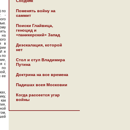
Сходняк
Поменять войну на
) по
. -
саммит
ого
мью.
Поиски Глайвица,
тому
геноцид и
пить
«паникерский» Запад
м на
ого
я в
Деэскалация, которой
рии
нет
ПИ я
а по
Стол и стул Владимира
ние,
ся с
Путина
а по
ой,
Доктрина на все времена
я ее
Падишах всея Московии
ах,
Когда рассеется угар
ку,
войны
как
гия,
зной
гом,
шей