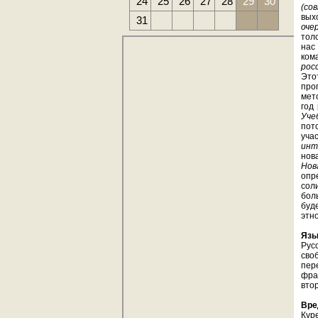
24
25
26
27
28
29
30
(со
вых
31
оче
тол
нас
ком
рос
Это
про
мет
год
Уче
пот
уча
инт
нов
Нов
опр
сол
бол
буд
этн
Язы
Рус
сво
пер
фра
вто
Вре
Кур