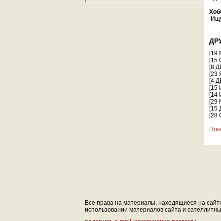
Хоб
Ищу
ДР
[19
[15
[8 
[23
[4 
[15
[14
[29
[15
[28
Пок
Все права на материалы, находящиеся на сайте 
использовании материалов сайта и сателлитных 