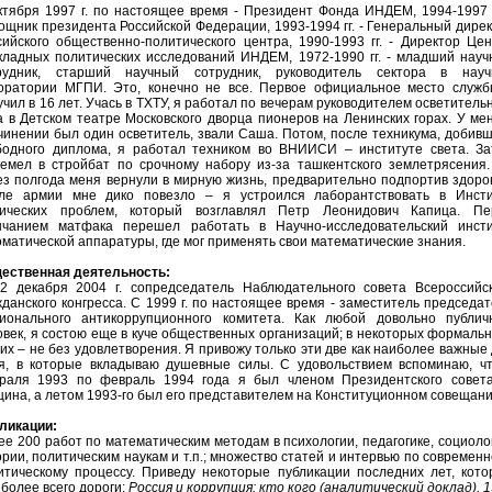
ктября 1997 г. по настоящее время - Президент Фонда ИНДЕМ, 1994-1997 г
ощник президента Российской Федерации, 1993-1994 гг. - Генеральный дире
сийского общественно-политического центра, 1990-1993 гг. - Директор Це
кладных политических исследований ИНДЕМ, 1972-1990 гг. - младший нау
рудник, старший научный сотрудник, руководитель сектора в науч
оратории МГПИ. Это, конечно не все. Первое официальное место служб
учил в 16 лет. Учась в ТХТУ, я работал по вечерам руководителем осветитель
а в Детском театре Московского дворца пионеров на Ленинских горах. У ме
чинении был один осветитель, звали Саша. Потом, после техникума, добив
бодного диплома, я работал техником во ВНИИСИ – институте света. За
ремел в стройбат по срочному набору из-за ташкентского землетрясения
ез полгода меня вернули в мирную жизнь, предварительно подпортив здоро
ле армии мне дико повезло – я устроился лаборантствовать в Инсти
ических проблем, который возглавлял Петр Леонидович Капица. Пе
нчанием матфака перешел работать в Научно-исследовательский инсти
оматической аппаратуры, где мог применять свои математические знания.
ественная деятельность:
2 декабря 2004 г. сопредседатель Наблюдательного совета Всероссийск
жданского конгресса. С 1999 г. по настоящее время - заместитель председа
ионального антикоррупционного комитета. Как любой довольно публич
овек, я состою еще в куче общественных организаций; в некоторых формальн
гих – не без удовлетворения. Я привожу только эти две как наиболее важные
я, в которые вкладываю душевные силы. С удовольствием вспоминаю, чт
раля 1993 по февраль 1994 года я был членом Президентского совета
цина, а летом 1993-го был его представителем на Конституционном совещани
ликации:
ее 200 работ по математическим методам в психологии, педагогике, социоло
ории, политическим наукам и т.п.; множество статей и интервью по современ
итическому процессу. Приведу некоторые публикации последних лет, кот
 более всего дороги:
Россия и коррупция: кто кого (аналитический доклад), 