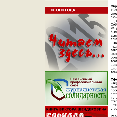
Обр
198
спе
око
пед
Соб
же 
был
асп
алг
асп
пед
зак
све
соч
теа
цен
физ
тож
Сфе
Соц
мат
пос
авт
ист
сте
неж
стр
Раб