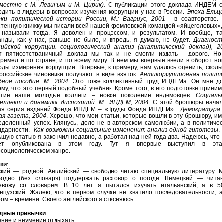
вместно с М. Левиным и М. Цирик).
С публикации этого доклада ИНДЕМ с
одить в лидеры в вопросах изучения коррупции у нас в России.
Эпоха Ельц
рки политической истории России, М.: Вагриус, 2001
- в соавторстве. 
стенную книжку мы писали всей нашей кремлевской командой «яйцеголовых»,
 называли тогда. Я доволен и процессом, и результатом. И вообще, та
анды, как у нас, раньше не было, и впредь, я думаю, не будет.
Диагност
сийской коррупции: социологический анализ (аналитический доклад), 2
т пятисотстраничный доклад мы так и не смогли издать - дорого. Но
гремел и по стране, и по всему миру. В нем мы впервые ввели в оборот н
оды измерения коррупции. Впервые, к примеру, нам удалось оценить, сколь
 российские чиновники получают в виде взяток.
Антикоррупционная полити
бное пособие. М.: 2004
. Это тоже коллективный труд ИНДЕМа. Он мне до
ому, что это первый подобный учебник. Кроме того, в его подготовке прини
стие наши молодые коллеги – новое поколение индемовцев.
Социаль
еллект и динамика диспозиций. М.: ИНДЕМ, 2004
. С этой брошюры начал
ая серия изданий Фонда ИНДЕМ – «Труды Фонда ИНДЕМ».
Демократура.
ая газета, 2004
. Хорошо, что мои статьи, которые вошли в эту брошюру, и
еделенный успех. Клянусь, дело не в авторском самолюбии, а в политиче
идарности.
Как возможны социальные изменения: анализ одной гипотезы
.
ьшую статью я закончил недавно, а работал над ней года два. Надеюсь, что
ет опубликована в этом году. Тут я впервые выступил в эта
осоциологическом жанре.
ки:
ский — родной. Английский — свободно читаю специальную литературу. 
бодно (без словаря) поддержать разговор о погоде. Немецкий — чита
евожу со словарем. В 10 лет я пытался изучать итальянский, а в 5
нцузский. Жалею, что в первом случае не хватило последовательности, 
ром – времени. Своего английского я стесняюсь.
дные привычки
:
ение и неумение отдыхать.