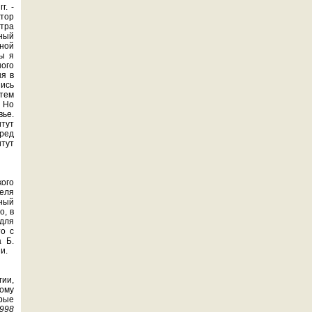
г. -
ктор
нтра
чный
ной
ы я
ного
ня в
шись
тем
. Но
вье.
тут
ред
тут
ого
теля
ный
о, в
 для
о с
 Б.
и.
гии,
ному
орые
1998