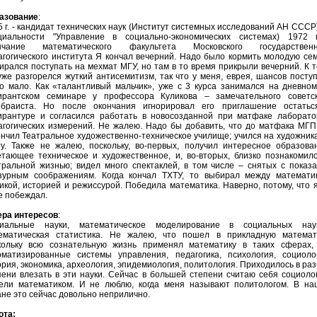
азование
:
5 г. - кандидат технических наук (Институт системных исследований АН СССР
циальности "Управление в социально-экономических системах) 1972 г
нчание математического факультета Московского государственн
агогического института Я кончал вечерний. Надо было кормить молодую се
ирался поступать на мехмат МГУ, но там в то время прикрыли вечерний. К 
уже разгорелся жуткий антисемитизм, так что у меня, еврея, шансов посту
о мало. Как «талантливый мальчик», уже с 3 курса занимался на дневно
ирантском семинаре у профессора Куликова – замечательного советск
ебраиста. Но после окончания игнорировал его приглашение остатьс
ирантуре и согласился работать в новосозданной при матфаке лаборато
агогических измерений. Не жалею. Надо бы добавить, что до матфака МГ
ончил Театральное художественно-техническое училище; учился на художник
ту. Также не жалею, поскольку, во-первых, получил интересное образова
етающее техническое и художественное, и, во-вторых, близко познакомил
тральной жизнью; видел много спектаклей, в том числе – снятых с показ
зурным соображениям. Когда кончал ТХТУ, то выбирал между математик
икой, историей и режиссурой. Победила математика. Наверно, потому, что 
е побеждал.
ра интересов
:
иальные науки, математическое моделирование в социальных наук
ематическая статистика. Не жалею, что пошел в прикладную математи
кольку всю сознательную жизнь применял математику в таких сферах, 
оматизированные системы управления, педагогика, психология, социоло
ория, экономика, археология, эпидемиология, политология. Приходилось в ра
пени влезать в эти науки. Сейчас в большей степени считаю себя социоло
ели математиком. И не люблю, когда меня называют политологом. В на
ане это сейчас довольно неприлично.
ота: