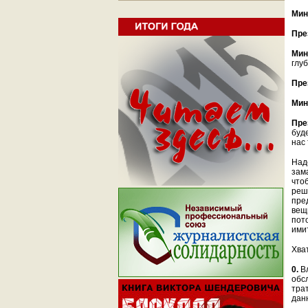
Мин
Пре
Мин
глуб
Пре
Мин
Пре
буд
нас 
Над
зам
что
реш
пре
вещ
пот
ими
Хва
0.
Вл
обс
тра
дан