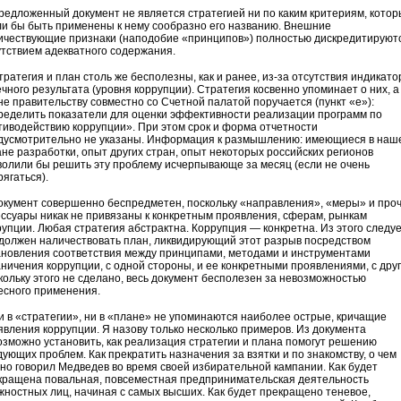
едложенный документ не является стратегией ни по каким критериям, кото
ли бы быть применены к нему сообразно его названию. Внешние
ичествующие признаки (наподобие «принципов») полностью дискредитируют
утствием адекватного содержания.
ратегия и план столь же бесполезны, как и ранее, из-за отсутствия индикато
чного результата (уровня коррупции). Стратегия косвенно упоминает о них, а
не правительству совместно со Счетной палатой поручается (пункт «е»):
ределить показатели для оценки эффективности реализации программ по
тиводействию коррупции». При этом срок и форма отчетности
дусмотрительно не указаны. Информация к размышлению: имеющиеся в наш
ане разработки, опыт других стран, опыт некоторых российских регионов
волили бы решить эту проблему исчерпывающе за месяц (если не очень
ягаться).
кумент совершенно беспредметен, поскольку «направления», «меры» и про
ессуары никак не привязаны к конкретным проявления, сферам, рынкам
рупции. Любая стратегия абстрактна. Коррупция — конкретна. Из этого следуе
 должен наличествовать план, ликвидирующий этот разрыв посредством
ановления соответствия между принципами, методами и инструментами
аничения коррупции, с одной стороны, и ее конкретными проявлениями, с друг
кольку этого не сделано, весь документ бесполезен за невозможностью
есного применения.
и в «стратегии», ни в «плане» не упоминаются наиболее острые, кричащие
явления коррупции. Я назову только несколько примеров. Из документа
озможно установить, как реализация стратегии и плана помогут решению
дующих проблем. Как прекратить назначения за взятки и по знакомству, о чем
вно говорил Медведев во время своей избирательной кампании. Как будет
кращена повальная, повсеместная предпринимательская деятельность
жностных лиц, начиная с самых высших. Как будет прекращено теневое,