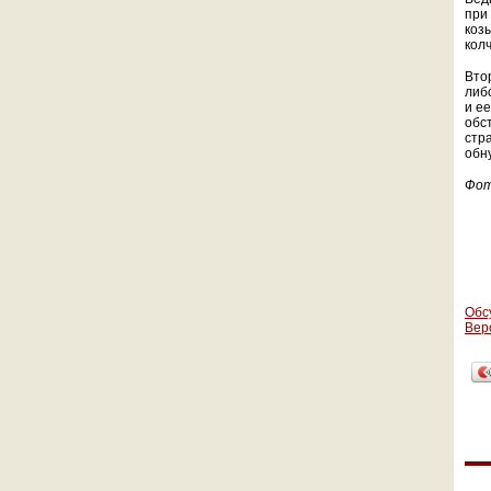
при
коз
кол
Втор
либо
и е
обс
стр
обн
Фо
Обс
Вер