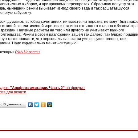
 легитимных выборах, и при кровавых переворотах. Сбрасывая попусту этот
ырь, нынешний режим выбивает из-под своего зада и так расшатавшуюся
ченогую табуретку.
ой: дуумвиры в любых сочетаниях, ни вместе, ни порознь, не могут быть како
 ставкой в политической игре, если эта игра хоть как-то связана с благом стр
е граждан. Наивные расчеты на того или другого не учитывают важного
тоятельства. Режим в своем разложении зашел так далеко, так близко придви
ану к краю пропасти, что персональные ставки уже не существенны, они
улены. Надо кардинально менять ситуацию.
тграфия
РИА Новости
удить
"Апофеоз имитации. Часть 2"
на форуме
сия для печати
Поделиться…