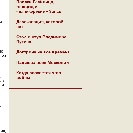
Поиски Глайвица,
геноцид и
«паникерский» Запад
Деэскалация, которой
ды
нет
—
Стол и стул Владимира
Путина
,
во
Доктрина на все времена
нной
Падишах всея Московии
Когда рассеется угар
,
войны
 в
сти
м
тии,