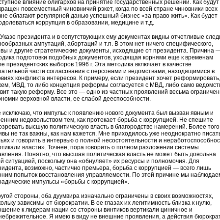
ступное влияние олигархов на принятие государственных решений. Как будут
кращен повсеместный чиновничий рэкет, когда по всей стране чиновники всех
вне облагают регулярной данью успешный бизнес «за право жить». Как будет
одолеваться коррупция в образовании, медицине и т.д.
В Указе президента и в сопутствующих ему документах видны отчетливые сле
нообразных ампутаций, абортаций и т.п. В этом нет ничего специфического,
овы и другие стратегические документы, исходящие от президента. Причина 
одика подготовки подобных документов, уходящая корнями еще к временам
ле президентских выборов 1996 г. Эта методика включает в качестве
зательной части согласования с персонами и ведомствами, находящимися в
овиях конфликта интересов. К примеру, если президент хочет реформировать
жем, МВД, то либо концепция реформы согласуется с МВД, либо само ведомст
овит такую реформу. Все это — одно из частных проявлений весьма ограниче
ономии верховной власти, ее слабой дееспособности.
е исключаю, что импульс к появлению нового документа был вызван явным и
ренним недовольством тем, как протекает борьба с коррупцией. Не спешите
озревать высшую политическую власть в благородстве намерений. Более того
ивы не так важны, как нам кажется. Мне приходилось уже неоднократно писать
тьях и говорить в интервью о полной несостоятельности и неработоспособно
ртикали власти». Точнее, пора говорить о полном разложении системы
авления. Понятно, что высшая политическая власть не может быть довольна
ой ситуацией, поскольку она «обнуляет» их ресурсы и полномочия. Для
зидента, возможно, частично премьера, борьба с коррупцией — всего лишь
оним попыток восстановления управляемости. По этой причине мы наблюдае
радические импульсы «борьбы с коррупцией».
ругой стороны, оба дуумвира изначально ограничены в своих возможностях,
ольку зависимы от бюрократии. В ее глазах их легитимность близка к нулю,
ошение к лидерам нации со стороны винтиков вертикали циничное и
небрежительное. Я имею в виду не внешние проявления, а действия бюрокра