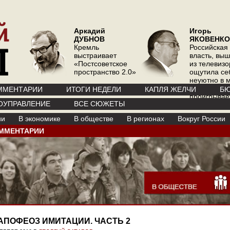
Аркадий
Игорь
ДУБНОВ
ЯКОВЕНКО
Кремль
Российская
выстраивает
власть, вы
«Постсоветское
из телевизо
пространство 2.0»
ощутила се
неуютно в 
где телевиз
ММЕНТАРИИ
ИТОГИ НЕДЕЛИ
КАПЛЯ ЖЕЛЧИ
БЮ
проигрывае
ОУПРАВЛЕНИЕ
ВСЕ СЮЖЕТЫ
интернету
ии
В экономике
В обществе
В регионах
Вокруг России
ММЕНТАРИИ
АПОФЕОЗ ИМИТАЦИИ. ЧАСТЬ 2