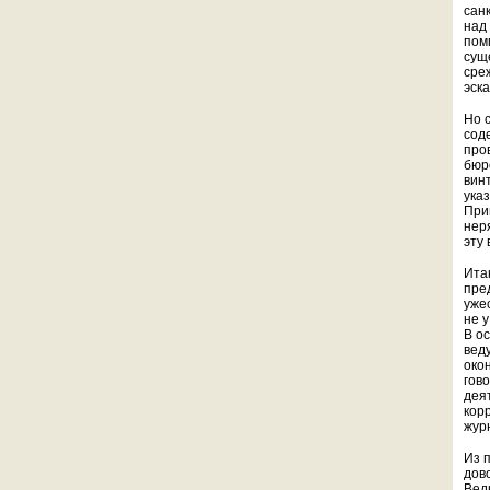
сан
над
пом
сущ
сре
эск
Но 
сод
про
бюр
вин
указ
При
нер
эту
Ита
пре
уже
не 
В о
вед
око
гов
дея
кор
жур
Из 
дов
Вед