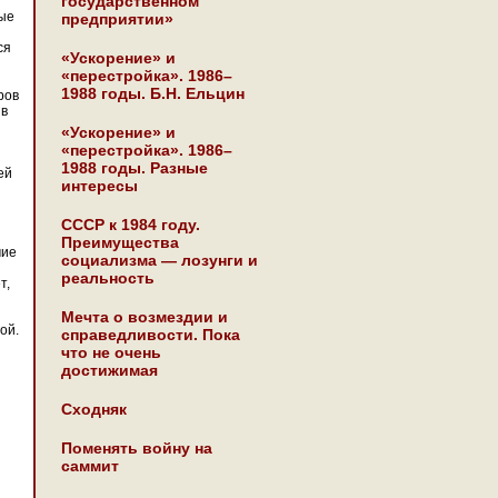
государственном
рые
предприятии»
ся
«Ускорение» и
«перестройка». 1986–
1988 годы. Б.Н. Ельцин
ров
 в
«Ускорение» и
«перестройка». 1986–
1988 годы. Разные
ей
интересы
СССР к 1984 году.
Преимущества
чие
социализма — лозунги и
реальность
т,
Мечта о возмездии и
ой.
справедливости. Пока
что не очень
достижимая
Сходняк
Поменять войну на
саммит