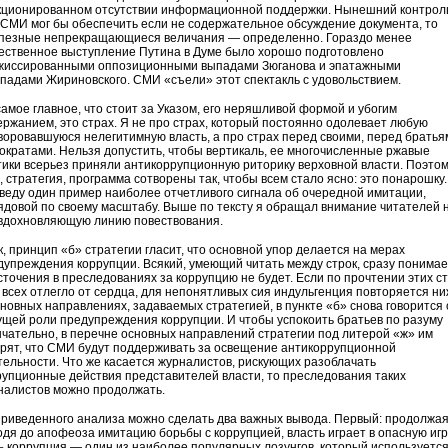
кционированном отсутствии информационной поддержки. Нынешний контрол
 СМИ мог бы обеспечить если не содержательное обсуждение документа, то
пезные непрекращающиеся величания — определенно. Гораздо менее
ественное выступление Путина в Думе было хорошо подготовлено
жиссированными оппозиционными выпадами Зюганова и эпатажными
ападами Жириновского. СМИ «съели» этот спектакль с удовольствием.
самое главное, что стоит за Указом, его неряшливой формой и убогим
ержанием, это страх. Я не про страх, который постоянно одолевает любую
воровавшуюся нелегитимную власть, а про страх перед своими, перед братья
ократами. Нельзя допустить, чтобы вертикаль, ее многочисленные ржавые
тики всерьез приняли антикоррупционную риторику верховной власти. Поэто
, стратегия, программа сотворены так, чтобы всем стало ясно: это понарошку.
веду один пример наиболее отчетливого сигнала об очередной имитации,
ядовой по своему масштабу. Выше по тексту я обращал внимание читателей 
 вдохновляющую линию повествования.
к, принцип «б» стратегии гласит, что основной упор делается на мерах
дупреждения коррупции. Всякий, умеющий читать между строк, сразу понимае
сточения в преследованиях за коррупцию не будет. Если по прочтении этих с
у всех отлегло от сердца, для непонятливых сия индульгенция повторяется ни
сновных направлениях, задаваемых стратегией, в пункте «б» снова говорится 
ущей роли предупреждения коррупции. И чтобы успокоить братьев по разуму
нчательно, в перечне основных направлений стратегии под литерой «ж» им
орят, что СМИ будут поддерживать за освещение антикоррупционной
тельности. Что же касается журналистов, рискующих разоблачать
рупционные действия представителей власти, то преследования таких
налистов можно продолжать.
приведенного анализа можно сделать два важных вывода. Первый: продолжая
одя до апофеоза имитацию борьбы с коррупцией, власть играет в опасную игр
ь коррупция — один из наиболее популярных лозунгов, который используется