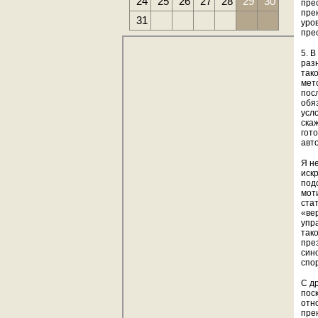
24
25
26
27
28
29
30
пре
пре
31
уро
пре
5. 
раз
так
мет
пос
обя
усл
ска
гот
авт
Я н
иск
под
мот
ста
«ве
упр
так
пре
син
спо
С д
поск
отн
пре