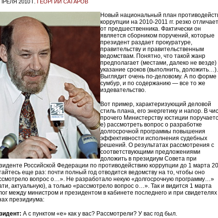
ПРЕЛЯ 2010 Г.
ГЕОРГИЙ САТАРОВ
Новый национальный план противодейст
коррупции на 2010-2011 гг. резко отличае
от предшественника. Фактически он
является сборником поручений, которые
президент раздает прокуратуре,
правительству и правительственным
ведомствам. Понятно, что такой жанр
предполагает (местами, далеко не везде)
указание сроков (выполнить, доложить…).
Выглядит очень по-деловому. А по форме
сумбур, и по содержанию — все то же
издевательство.
Вот пример, характеризующий деловой
стиль плана, его энергетику и напор. В чи
прочего Министерству юстиции поручаетс
е) рассмотреть вопрос о разработке
долгосрочной программы повышения
эффективности исполнения судебных
решений. О результатах рассмотрения с
соответствующими предложениями
доложить в президиум Совета при
зиденте Российской Федерации по противодействию коррупции до 1 марта 20
тайтесь еще раз: почти полный год отводится ведомству на то, чтобы оно
ссмотрело вопрос о…». Не разработало некую «долгосрочную программу…»
ати, актуальную), а только «рассмотрело вопрос о…». Так и видится 1 марта
лог между министром и президентом в кабинете последнего и при свидетеля
нах президиума:
зидент:
А с пунктом «е» как у вас? Рассмотрели? У вас год был.