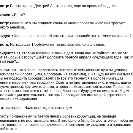
истр:
Рассмотрели, Дмитрий Анатольевич, еще на прошлой неделе.
зидент:
И что?
истр:
Решили, что Вы подняли очень важную проблему и что она требует
окого анализа.
зидент:
Хорошо, правильно. И сколько вам понадобится времени на анализ?
истр:
Ну, года два. Проблема не только важная, но и сложная.
зидент:
Нет, столько времени я вам не дам. Люди нас не поймут. Что же это
ет за борьба с коррупцией? Дол
о
жите первого апреля следующего года. Так, ч
там еще?...
о признать, что в план затесались некоторые осмыленные пункты (умники
аскировали и протащили, а профаны не заметили). Я не буду на них указыват
бы не подводить хороших ребят. Но все это теряется в болоте имитаций
ений и перечней тем заседаний Совета по противодействию, в мерах, давно
дусмотренных другими планами, и просто в безграмотной ахинее. Полезные
и не только теряются в тексте, но и обречены в будущем на смерть в общем
оке имитации деятельности, который порождается имитацией стратегии и
тацией планирования.
тит, наверное. Надо переходить к выводам.
асть по-прежнему пытается лечить болезнь коррупции, не проведя
ледования и не поставив диагноз. Этого одного было бы достаточно, чтобы не
тить времени на чтение предложенного президентом документа и написание
ной статьи.