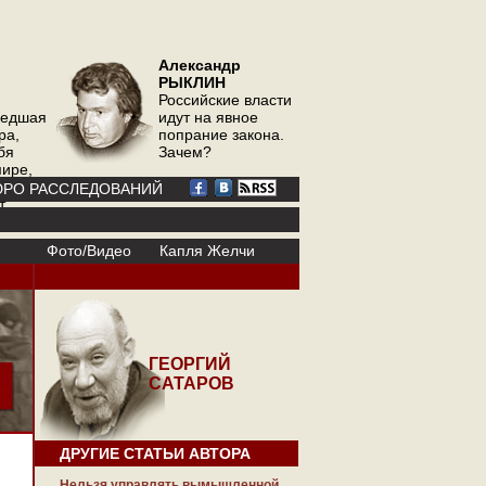
Александр
РЫКЛИН
Российские власти
шедшая
идут на явное
ра,
попрание закона.
бя
Зачем?
мире,
ор
РО РАССЛЕДОВАНИЙ
т
Фото/Видео
Капля Желчи
ГЕОРГИЙ
САТАРОВ
ДРУГИЕ СТАТЬИ АВТОРА
Нельзя управлять вымышленной