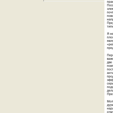
пра
Пос
эле
поч
пов
нап
Пре
тип
Я н
плох
явл
«ре
пре
Пер
важ
две
пов
пос
ант
про
эфф
сер
под
дела
Пре
Мол
дуу
нара
отв