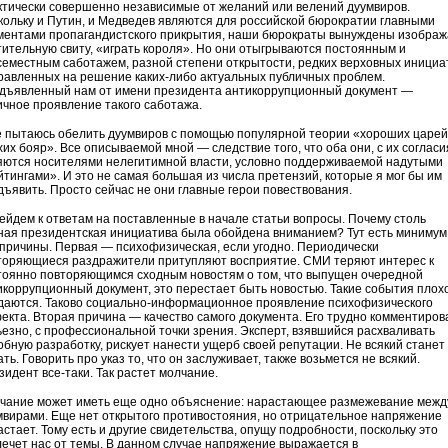
ктически совершенно независимые от желаний или велений дуумвиров.
кольку и Путин, и Медведев являются для российской бюрократии главными
ментами пропагандистского прикрытия, наши бюрократы вынуждены изображ
тительную свиту, «играть короля». Но они отыгрываются постоянным и
семестным саботажем, разной степени открытости, редких верховных инициа
равленных на решение каких-либо актуальных публичных проблем.
дъявленный нам от имени президента антикоррупционный документ —
ичное проявление такого саботажа.
е пытаюсь обелить дуумвиров с помощью популярной теории «хороших царей
их бояр». Все описываемой мной — следствие того, что оба они, с их согласи
яются носителями нелегитимной власти, условно поддерживаемой надутыми
йтингами». И это не самая большая из числа претензий, которые я мог бы им
дъявить. Просто сейчас не они главные герои повествования.
ейдем к ответам на поставленные в начале статьи вопросы. Почему столь
ная президентская инициатива была обойдена вниманием? Тут есть минимум
 причины. Первая — психофизическая, если угодно. Периодически
торяющиеся раздражители притупляют восприятие. СМИ теряют интерес к
тоянно повторяющимся сходным новостям о том, что выпущен очередной
икоррупционный документ, это перестает быть новостью. Такие события плох
даются. Таково социально-информационное проявление психофизического
екта. Вторая причина — качество самого документа. Его трудно комментиров
ьезно, с профессиональной точки зрения. Эксперт, взявшийся расхваливать
обную разработку, рискует нанести ущерб своей репутации. Не всякий станет
ть. Говорить про указ то, что он заслуживает, также возьмется не всякий.
зидент все-таки. Так растет молчание.
чание может иметь еще одно объяснение: нарастающее размежевание межд
мвирами. Еще нет открытого противостояния, но отрицательное напряжение
стает. Тому есть и другие свидетельства, опущу подробности, поскольку это
лечет нас от темы. В данном случае напряжение выражается в