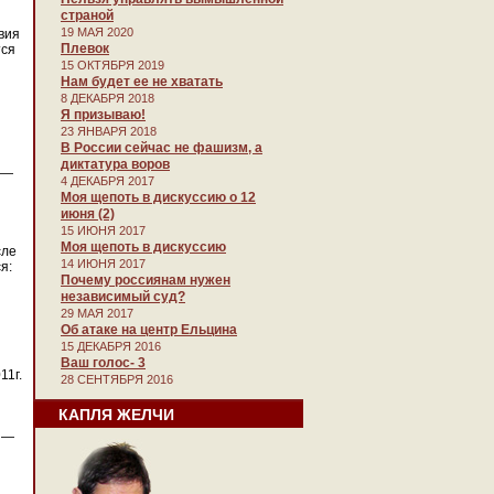
страной
19 МАЯ 2020
вия
Плевок
тся
15 ОКТЯБРЯ 2019
Нам будет ее не хватать
8 ДЕКАБРЯ 2018
Я призываю!
23 ЯНВАРЯ 2018
В России сейчас не фашизм, а
диктатура воров
 —
4 ДЕКАБРЯ 2017
Моя щепоть в дискуссию о 12
июня (2)
15 ИЮНЯ 2017
Моя щепоть в дискуссию
сле
14 ИЮНЯ 2017
я:
Почему россиянам нужен
независимый суд?
29 МАЯ 2017
Об атаке на центр Ельцина
15 ДЕКАБРЯ 2016
Ваш голос- 3
11г.
28 СЕНТЯБРЯ 2016
КАПЛЯ ЖЕЛЧИ
х —