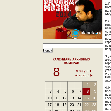
1.
Пр
мог
нал
отс
2.
Ст
коне
пла
«оп
про
пре
стр
поз
напр
3.
До
КАЛЕНДАРЬ АРХИВНЫХ
акс
НОМЕРОВ
кор
8
что
уст
август
огр
2026 г.
Пос
адр
1
2
4.
Н
3
4
5
6
7
8
9
про
нев
10
11
12
13
14
15
16
сле
гне
17
18
19
20
21
22
23
пре
дол