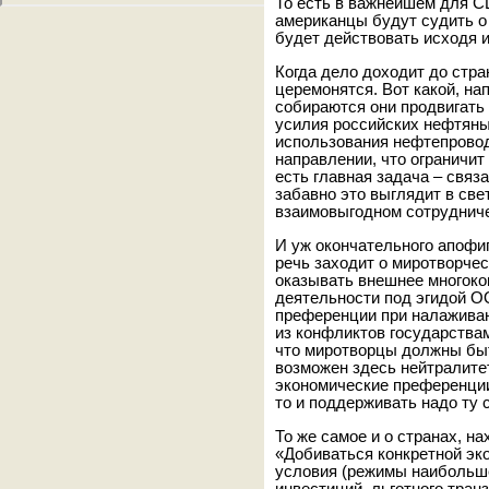
То есть в важнейшем для С
американцы будут судить о
будет действовать исходя 
Когда дело доходит до стр
церемонятся. Вот какой, на
собираются они продвигать
усилия российских нефтян
использования нефтепрово
направлении, что ограничит
есть главная задача – связ
забавно это выглядит в св
взаимовыгодном сотрудниче
И уж окончательного апофиг
речь заходит о миротворчес
оказывать внешнее многоко
деятельности под эгидой О
преференции при налажива
из конфликтов государства
что миротворцы должны быт
возможен здесь нейтралите
экономические преференции
то и поддерживать надо ту 
То же самое и о странах, н
«Добиваться конкретной эк
условия (режимы наибольше