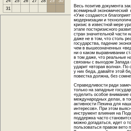
24
25
26
27
28
29
30
Весь позитив документа зак
31
всемирный экономический к
«Уже создаются благоприят
модернизации и технологиче
кризис в известной мере ур
этапе посткризисного разви
стран значительной части 
даже не в том, что столь 
государства, падение эконо
чем в вышеозначенных «вед
ни о каком выравнивании ст
в том даже, что реальные 
связаны с выходом Запада и
ударит «вторая волна». По 
у них беда, давайте этой б
повестка должна, без сомне
Справедливости ради замечу
только на западные государ
«уделить особое внимание 
международных делах, в то
активности Пекина для наш
интересов». При этом выяс
инструмент влияния на Под
поддержка часто становится
можно догадаться, идет о т
пользоваться правом вето п