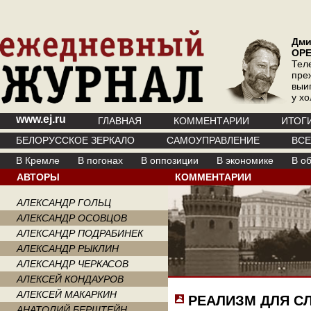
Дми
ОР
Тел
пре
выи
у х
www.ej.ru
ГЛАВНАЯ
КОММЕНТАРИИ
ИТОГ
БЕЛОРУССКОЕ ЗЕРКАЛО
САМОУПРАВЛЕНИЕ
ВС
В Кремле
В погонах
В оппозиции
В экономике
В о
АВТОРЫ
КОММЕНТАРИИ
АЛЕКСАНДР ГОЛЬЦ
АЛЕКСАНДР ОСОВЦОВ
АЛЕКСАНДР ПОДРАБИНЕК
АЛЕКСАНДР РЫКЛИН
АЛЕКСАНДР ЧЕРКАСОВ
АЛЕКСЕЙ КОНДАУРОВ
АЛЕКСЕЙ МАКАРКИН
РЕАЛИЗМ ДЛЯ С
АНАТОЛИЙ БЕРШТЕЙН