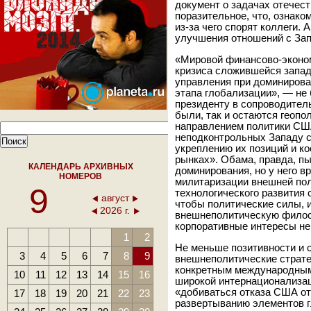
документ о задачах отечес
поразительное, что, ознако
из-за чего спорят коллеги.
улучшения отношений с Зап
«Мировой финансово-эконо
кризиса сложившейся запад
управления при доминирова
этапа глобализации», — не
президенту в сопроводител
были, так и остаются геоп
направлением политики СШ
неподконтрольных Западу с
укреплению их позиций и к
рынках». Обама, правда, пы
КАЛЕНДАРЬ АРХИВНЫХ
доминирования, но у него в
НОМЕРОВ
милитаризации внешней поли
9
технологического развития 
август
чтобы политические силы,
2026 г.
внешнеполитическую филос
корпоративные интересы не
1
2
Не меньше позитивности и 
3
4
5
6
7
8
9
внешнеполитические страте
конкретным международным
10
11
12
13
14
15
16
широкой интернационализац
«добиваться отказа США от
17
18
19
20
21
22
23
развертыванию элементов гл