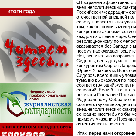
«Программа эффективного и
внешнеполитических фактор
Российской Федерации» сви
отечественной внешней пол
совету «перестать надуват
том, как бы помочь модерни
конкретные экономические 
каждой из стран в мире. Он
революционному по смелост
оказывается без Запада в м
посему нас ожидает решите
Нет, решительно возражает
Сидоров, весь документ – л
конкурентом Сергея Лавров
Юрием Ушаковым. Все слов
Сидоров, всего лишь уловк
туманно высказался по пов
соответствующий журнал и 
сенсаций. Если бы те, кто 
почитали Послание Презид
Федеральному Собранию, в
соответствующие задачи п
внешнеполитических фактор
сенсационности было бы ме
прямому указанию Президент
аутентичность не стал.
Итак, перед нами откровен