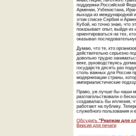
инвестиций, льготного транз
поддержки Российской Феде
Армении, Узбекистана, Иран
выхода из международной и
этом списке Сербия и Армен
Кубой, но точно знаю, что э
показывает опыт, выйдя из 
ориентироваться на тех, кто
оказывал последовательну
Думаю, что те, кто организо
действительно серьезно по
довольно трудно заниматьс
веке, руководствуясь догмам
государств десять раз поду
столь важных для России п
модернизации страны, кото
империалистические подхо
Право, уж лучше бы наши 
разглагольствовали о беско
создавалась бы иллюзия, ч
работают на публику. Тепер
служебного пользования и е
Обсудить
"Реализм для с
Версия для печати