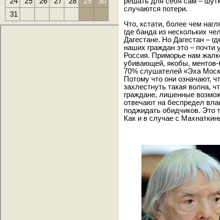
24
25
26
27
28
29
30
решать для себя сам – шутк
случаются потери.
31
Что, кстати, более чем наг
где банда из нескольких че
Дагестане. Но Дагестан – гд
наших граждан это – почти 
Россия. Приморье нам жалко
убивающей, якобы, ментов
70% слушателей «Эха Моск
Потому что они означают, ч
захлестнуть такая волна, чт
граждане, лишенные возмож
отвечают на беспредел влас
поджидать обидчиков. Это 
Как и в случае с Махнаткин