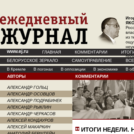
Иго
ЯК
Рос
вла
из т
ощу
неу
www.ej.ru
где 
ГЛАВНАЯ
КОММЕНТАРИИ
ИТОГ
про
БЕЛОРУССКОЕ ЗЕРКАЛО
САМОУПРАВЛЕНИЕ
ВС
инт
В Кремле
В погонах
В оппозиции
В экономике
В о
АВТОРЫ
КОММЕНТАРИИ
АЛЕКСАНДР ГОЛЬЦ
АЛЕКСАНДР ОСОВЦОВ
АЛЕКСАНДР ПОДРАБИНЕК
АЛЕКСАНДР РЫКЛИН
АЛЕКСАНДР ЧЕРКАСОВ
АЛЕКСЕЙ КОНДАУРОВ
АЛЕКСЕЙ МАКАРКИН
ИТОГИ НЕДЕЛИ.
АНАТОЛИЙ БЕРШТЕЙН