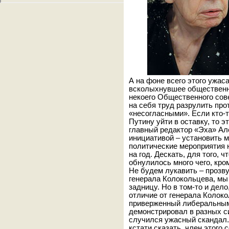
А на фоне всего этого ужас
всколыхнувшее общественн
некоего Общественного сов
на себя труд разрулить пр
«несогласными». Если кто-
Путину уйти в оставку, то э
главный редактор «Эха» Ал
инициативой – установить 
политические мероприятия 
на год. Дескать, для того, 
обнулилось много чего, кро
Не будем лукавить – прозв
генерала Колокольцева, мы 
задницу. Но в том-то и дело
отличие от генерала Колок
приверженный либеральным 
демонстрировал в разных с
случился ужасный скандал
кстати сказать, член этого 