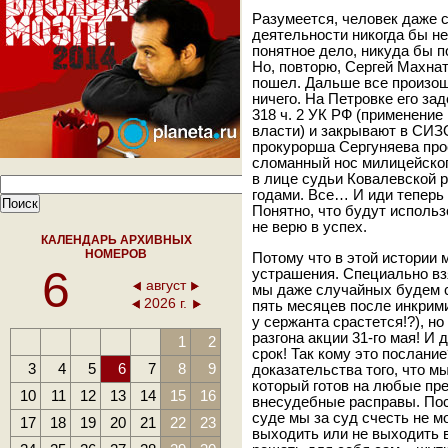
Разумеется, человек даже
деятельности никогда бы не
понятное дело, никуда бы п
Но, повторю, Сергей Махнат
пошел. Дальше все произошл
ничего. На Петровке его за
318 ч. 2 УК РФ (применение
власти) и закрывают в СИЗО
прокурорша Сергуняева про
сломанный нос милицейског
в лице судьи Ковалевской 
годами. Все… И иди теперь 
Понятно, что будут использ
не верю в успех.
КАЛЕНДАРЬ АРХИВНЫХ
НОМЕРОВ
Потому что в этой истории 
6
устрашения. Специально вз
август
мы даже случайных будем с
2026 г.
пять месяцев после инкрим
у сержанта срастется!?), н
разгона акции 31-го мая! И
1
2
срок! Так кому это послани
3
4
5
6
7
8
9
доказательства того, что 
который готов на любые пре
10
11
12
13
14
15
16
внесудебные расправы. Пос
суде мы за суд счесть не м
17
18
19
20
21
22
23
выходить или не выходить 