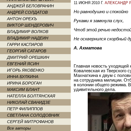
11 ИЮНЯ 2010 Г.
АЛЕКСАНДР 
АНДЖЕЙ БЕЛОВРАНИН
Но равнодушно и спокойно
АНДРЕЙ СОЛДАТОВ
АНТОН ОРЕХЪ
Руками я замкнула слух,
ВИКТОР ШЕНДЕРОВИЧ
Чтоб этой речью недосто
ВЛАДИМИР ВОЛКОВ
ВЛАДИМИР НАДЕИН
Не осквернился скорбный д
ГАРРИ КАСПАРОВ
А. Ахматова
ГЕОРГИЙ САТАРОВ
ДМИТРИЙ ОРЕШКИН
ЕВГЕНИЙ ЯСИН
Главная новость уходящей
ИГОРЬ ЯКОВЕНКО
Ковалевская из Тверского с
Махнаткина к двум с полов
ИННА БУЛКИНА
на сотрудника милиции. От
ИРИНА БОРОГАН
в колонии общего режима. В
МАКСИМ БЛАНТ
удивительного дела.
НАТЕЛЛА БОЛТЯНСКАЯ
НИКОЛАЙ СВАНИДЗЕ
ПЕТР ФИЛИППОВ
СВЕТЛАНА СОЛОДОВНИК
СЕРГЕЙ МИТРОФАНОВ
Все авторы