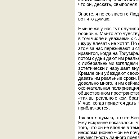
что он, дескать, «выполнял
Знаете, я не согласен с Лю
вот что думаю.
Нынче же у нас тут случил
борьбы». Мы-то это чувству
в том числе и уважаемых с
шкуру влезать не хотят. П
этом за нас переживают и ст
нравится, когда на Триумф
потом судьи дают им реаль
с либеральными взглядами н
эстетически и нарушает вну
Кремле они убеждают своих
давать им реальные сроки. 
довольно много, и им сейчас
окончательная поляризация
общественном пространстве
«так вы реально с кем, бр
И час, когда придется дать
приближается.
Так вот я думаю, что г-н В
Ему искренне показалось, ч
того, что он не вполне в те
информационно – он не поч
неуместность данного пред