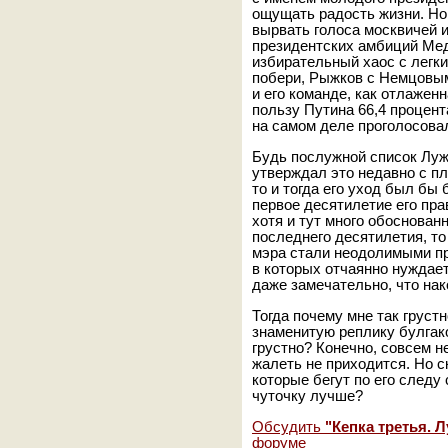
ощущать радость жизни. Но
вырвать голоса москвичей 
президентских амбиций Мед
избирательный хаос с легки
побери, Рыжков с Немцовым
и его команде, как отлаже
пользу Путина 66,4 процент
на самом деле проголосова
Будь послужной список Лужк
утверждал это недавно с пл
то и тогда его уход был бы 
первое десятилетие его пр
хотя и тут много обоснован
последнего десятилетия, то
мэра стали неодолимыми пр
в которых отчаянно нуждает
даже замечательно, что нак
Тогда почему мне так грустн
знаменитую реплику булгако
грустно? Конечно, совсем н
жалеть не приходится. Но с
которые бегут по его следу 
чуточку лучше?
Обсудить
"Кепка третья. 
форуме