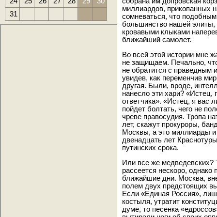
24
25
26
27
28
29
30
собрана им допровская кор
миллиардов, прикопанных н
31
сомневаться, что подобны
большинство нашей элиты, к
кровавыми клыками напереве
ближайший самолет.
Во всей этой истории мне ж
не защищаем. Печально, что
не обратится с праведным и
увидев, как переменчив мир
другая. Были, вроде, интел
нанесло эти хари? «Истец, 
ответчика». «Истец, я вас 
пойдет болтать, чего не пол
чреве правосудия. Тропа на
лет, скажут прокуроры, бан
Москвы, а это миллиарды и
двенадцать лет Краснотурь
путинских срока.
Или все же медведевских? 
рассеется нескоро, однако 
ближайшие дни. Москва, вн
полем двух предстоящих вы
Если «Единая Россия», лиш
костыля, утратит конститу
думе, то песенка «едроссо