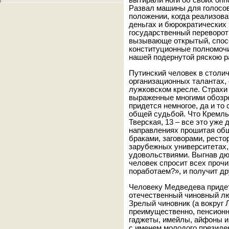
вытирали ноги об своих оп
Развал машины для голосов
положении, когда реализов
деньгах и бюрократических 
государственный переворот 
вызывающе открытый, спос
конституционные полномочи
нашей подернутой ряскою р
Путинский человек в столи
организационных талантах,
лужковском кресле. Страхи 
выраженные многими обозр
придется немногое, да и то
общей судьбой. Что Кремль
Тверская, 13 – все это уже 
направлениях прошитая об
браками, заговорами, ресто
зарубежных университетах
удовольствиями. Выгнав д
человек спросит всех прочих
поработаем?», и получит др
Человеку Медведева придет
отечественный чиновный люд
Зрелый чиновник (а вокруг 
преимущественно, пенсионн
гаджеты, имейлы, айфоны и
с именем молодого презид