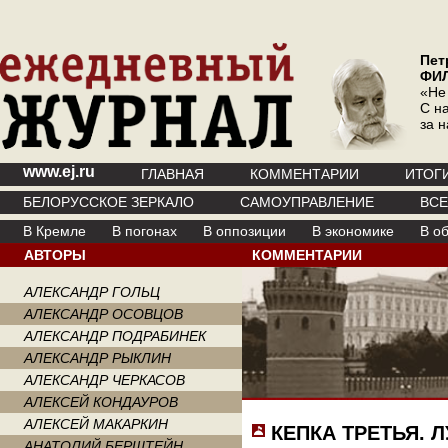
Пет
ФИ
«Не
С на
за 
www.ej.ru
ГЛАВНАЯ
КОММЕНТАРИИ
ИТОГ
БЕЛОРУССКОЕ ЗЕРКАЛО
САМОУПРАВЛЕНИЕ
ВС
В Кремле
В погонах
В оппозиции
В экономике
В о
АВТОРЫ
КОММЕНТАРИИ
АЛЕКСАНДР ГОЛЬЦ
АЛЕКСАНДР ОСОВЦОВ
АЛЕКСАНДР ПОДРАБИНЕК
АЛЕКСАНДР РЫКЛИН
АЛЕКСАНДР ЧЕРКАСОВ
АЛЕКСЕЙ КОНДАУРОВ
АЛЕКСЕЙ МАКАРКИН
КЕПКА ТРЕТЬЯ. 
АНАТОЛИЙ БЕРШТЕЙН