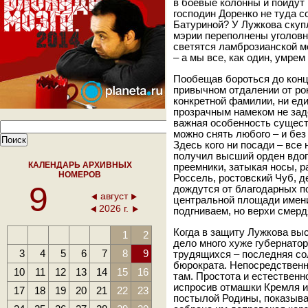
в боевые колонны и пойдут 
господин Доренко не туда 
Батуриной? У Лужкова ску
мэрии переполнены уголов
светятся ламброзианской ме
– а мы все, как один, умрем
Пообещав бороться до конц
привычном отдалении от рок
конкретной фамилии, ни ед
прозрачным намеком не зад
важная особенность сущес
можно снять любого – и без
Здесь кого ни посади – все
получил высший орден вдого
КАЛЕНДАРЬ АРХИВНЫХ
преемники, затыкая носы, р
НОМЕРОВ
Россель, ростовский Чуб, д
9
дождутся от благодарных по
август
центральной площади имени
2026 г.
подгниваем, но верхи смер
Когда в защиту Лужкова выс
1
2
дело много хуже губернато
3
4
5
6
7
8
9
трудящихся – последняя со
бюрократа. Непосредственн
10
11
12
13
14
15
16
там. Простота и естественн
испросив отмашки Кремля и
17
18
19
20
21
22
23
постылой Родины, показыва