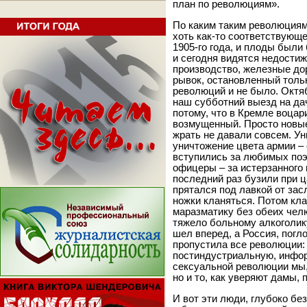
план по революциям».
По каким таким революциям
хоть как-то соответствующ
1905-го года, и плоды были
и сегодня видятся недости
производство, железные до
рывок, остановленный тольк
революций и не было. Октя
наш субботний выезд на да
потому, что в Кремле воцар
возмущенный. Просто новые
жрать не давали совсем. У
уничтожение цвета армии – 
вступились за любимых поэт
офицеры – за истерзанного
последний раз бузили при 
прятался под лавкой от зас
ножки кланяться. Потом кл
маразматику без обеих чел
тяжело больному алкоголик
шел вперед, а Россия, пог
пропустила все революции:
постиндустриальную, инфор
сексуальной революции мы,
но и то, как уверяют дамы,
И вот эти люди, глубоко без