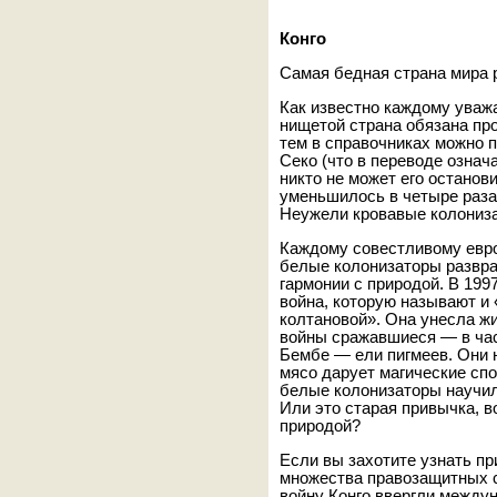
Конго
Самая бедная страна мира 
Как известно каждому уваж
нищетой страна обязана пр
тем в справочниках можно п
Секо (что в переводе означ
никто не может его останови
уменьшилось в четыре раза.
Неужели кровавые колониз
Каждому совестливому евро
белые колонизаторы разврат
гармонии с природой. В 199
война, которую называют и
колтановой». Она унесла жи
войны сражавшиеся — в ча
Бембе — ели пигмеев. Они н
мясо дарует магические спо
белые колонизаторы научил
Или это старая привычка, 
природой?
Если вы захотите узнать пр
множества правозащитных са
войну Конго ввергли междун