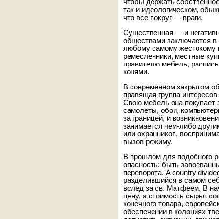
чтобы держать собственное
так и идеологическом, обык
что все вокруг — враги.
Существенная — и негатив
обществами заключается в 
любому самому жестокому 
ремесленники, местные куп
правителю мебель, расписыв
конями.
В современном закрытом об
правящая группа интересов
Свою мебель она покупает 
самолеты, обои, компьютер
за границей, и возникновен
занимается чем-либо други
или охранников, воспринима
вызов режиму.
В прошлом для подобного р
опасность: быть завоеванн
переворота. A country divided
разделившийся в самом себе
вслед за св. Матфеем. В на
цену, а стоимость сырья с
конечного товара, европей
обеспечении в колониях тве