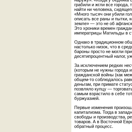
наружу». «Когда у бедняка 
грабили и жгли все города, 
найти ни человека, сидящего
«Много тысяч они убили гол
описать все раны и пытки, 
земле» — это не об афганск
Это хроники времен гражда
императрицы Матильды в ст
Однако в традиционном общ
настолько низок, что в сре
бароны просто не могли при
десятипроцентный налог, у
За исключением редких нес
(которым не нужны города и
гражданской войны (как ме
общем-то соблюдалось равн
деньгам, при примате стату
позвляло купцу — торговат
самым взрастило в себе тот
буржуазией.
Первые изменения произошл
капитализма. Тогда в запад
свободы и производства, р
товаров. А в Восточной Евр
обратный процесс.