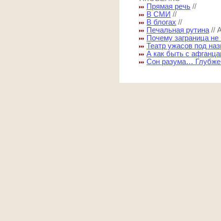
Прямая речь
//
В СМИ
//
В блогах
//
Печальная рутина
//
Почему заграница не
Театр ужасов под на
А как быть с афганц
Сон разума… Глубже