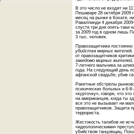
В это число не входят ни 1
Пешаваре 28 октября 2009 г
месяц на рынке в Кохате, н
Равалпинди 4 декабря 2009-
спустя три дня опять-таки н
за 2009 год в одном лишь 
3 тыс. человек.
Правозащитники постоянно
убийства
мирных жителей. 
от правозащитников критик
заведомо мирных жителей
7-летнего мальчика за шпио
года. На следующий день по
афганской свадьбе, убив с
Ракетные обстрелы рынков;
психических больных и 6-8-
«курточку», говоря, что эт
на американцев, когда ты з
все это не вызывает ни ма
правозащитников. Защита п
террориста.
Жестокость талибов не исч
«идеологическими» преступ
убийством танцовщиц. Пох