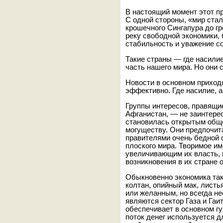
В настоящий момент этот пр
С одной стороны, «мир ста
крошечного Сингапура до г
реку свободной экономики,
стабильность и уважение с
Такие страны — где насил
часть нашего мира. Но они
Новости в основном приходя
эффективно. Где насилие, а
Группы интересов, правящие
Афганистан, — не заинтерес
становилась открытым обще
могуществу. Они предпочи
правителями очень бедной 
плоского мира. Творимое им
увеличивающим их власть, и
возникновения в их стране 
Обыкновенно экономика так
колтан, опийный мак, листь
или желанным, но всегда н
являются сектор Газа и Гаи
обеспечивает в основном г
поток денег используется дл