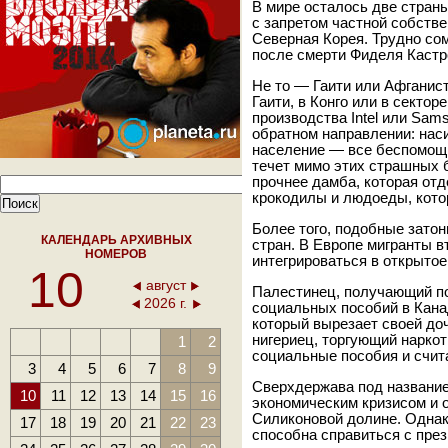
В мире осталось две стран
с запретом частной собстве
Северная Корея. Трудно сом
после смерти Фиделя Кастр
Не то — Гаити или Афганис
Гаити, в Конго или в секто
производства Intel или Sam
обратном направлении: наси
население — все беспомощн
течет мимо этих страшных 
прочнее дамба, которая отд
крокодилы и людоеды, кото
Более того, подобные зато
КАЛЕНДАРЬ АРХИВНЫХ
стран. В Европе мигранты в
НОМЕРОВ
интегрироваться в открытое
10
август
Палестинец, получающий п
2026 г.
социальных пособий в Кана
который вырезает своей до
нигериец, торгующий наркот
1
2
социальные пособия и счит
3
4
5
6
7
8
9
Сверхдержава под названи
10
11
12
13
14
15
16
экономическим кризисом и 
Силиконовой долине. Одна
17
18
19
20
21
22
23
способна справиться с пре