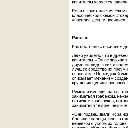
капиталом является насилие
Если в капиталистическом 
классической схемой «товар
«насилие-деньги-насилие».
Раньше
Как обстояло с насилием д
Легко увидеть, что в древн
капиталом. «Он не зарывал 
друзьям, видя в них и наде
лучшее средство их преум
основателе Персидской имп
описывает механизм создан
крушения цивилизованных о
Римская империя пала пото
заниматься грабежом, неже
натиском кочевников, пото
заниматься тем же, чем и г
«Они подвешивали их за ног
большие пальцы, или за гол
веревкой с узлом их головы 