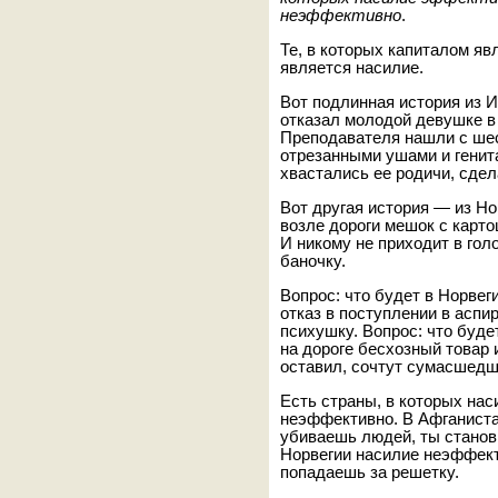
неэффективно
.
Те, в которых капиталом яв
является насилие.
Вот подлинная история из 
отказал молодой девушке в 
Преподавателя нашли с ше
отрезанными ушами и генит
хвастались ее родичи, сдел
Вот другая история — из Но
возле дороги мешок с карто
И никому не приходит в голо
баночку.
Вопрос: что будет в Норвег
отказ в поступлении в аспи
психушку. Вопрос: что буде
на дороге бесхозный товар и
оставил, сочтут сумасшедш
Есть страны, в которых нас
неэффективно. В Афганиста
убиваешь людей, ты стано
Норвегии насилие неэффект
попадаешь за решетку.