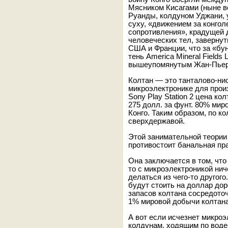
Мясником Кисагами (ныне 
Руанды, колдуном Уджани, у
суху, «движением за конго
сопротивления», крадущей 
человеческих тел, завернут
США и Франции, что за «бу
тень America Mineral Fields 
вышеупомянутым Жан-Пьеро
Колтан — это танталово-ни
микроэлектронике для прои
Sony Play Station 2 цена ко
275 долл. за фунт. 80% мир
Конго. Таким образом, по к
сверхдержавой.
Этой занимательной теори
противостоит банальная пр
Она заключается в том, что
то с микроэлектроникой нич
делаться из чего-то другого
будут стоить на доллар дор
запасов колтана сосредоточ
1% мировой добычи колтана
А вот если исчезнет микро
колдунам, ходящим по воде