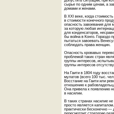
допустить ситуации, при ко
сырье по одним ценам, а за
домами и женами.
В XXI веке, когда стоимост
в стоимости конечного про
опасность завоевания для 
за которую любая интернац
для конденсаторов, несрав
бы война в Конго. Гораздо 
пытаться завоевать Венесу
соблюдать права женщин.
Опасность кровавых перево
проблемой таких стран явля
группы интересов, испытыв
группы интересов отсутствую
На Гаити в 1804 году восс
мулатов (всего 100 тыс. чел
Восстание на Гаити или рев
отношению к рабовладельцам
Она привела к появлению н
в насилии.
В таких странах насилие н
просто является капиталом
практически бесконечно — д
пересмотрит стратегию разв