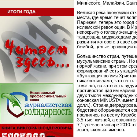
Миннесоте, Малайзии, Банг
Великая река экономики отк
места, где время течет вспя
Парижем; теперь это город 
исламской революции. В Ира
непокрытую голову женщину
танцовщиц моджахедами дел
развития которого в свое в
бомбой, целые провинции п
Большинство стран, путеше
мусульманские страны. Но н
нормой жизни, при этом ср
формирований есть угандий
«бунтовщик во имя Христа»
никакого ислама, зато есть
тоже нет, на зато есть вуд
противостоящая им «армия 
двух тысяч международных 
ооновская MINUSTA имеет 1
долл.). Страна деградирова
бедствие оборачивается со
пролились по всему Карибск
3,5 тыс. жизней, а сравнит
7,1 унесло в январе 2010-го
знает, сколько именно.