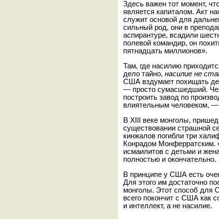
Здесь важен тот момент, чт
является капиталом. Акт на
служит основой для дальне
сильный род, они в препода
аспирантуре, всадили шест
полевой командир, он похит
пятнадцать миллионов».
Там, где насилию приходитс
дело тайно,
насилие не ст
США вздумает похищать дет
— просто сумасшедший. Чел
построить завод по произво
влиятельным человеком, —
В XIII веке монголы, прише
существовании страшной се
кинжалов погибли три хали
Конрадом Монферратским. 
исмаилитов с детьми и жен
полностью и окончательно.
В принципе у США есть оче
Для этого им достаточно п
монголы. Этот способ для 
всего покончит с США как с
и интеллект, а не насилие.