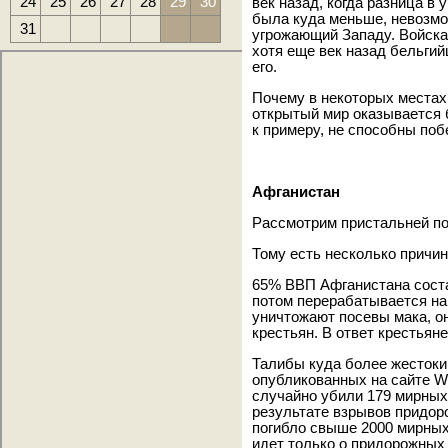
24
25
26
27
28
29
30
век назад, когда разница в
была куда меньше, невозмо
31
угрожающий Западу. Войска 
хотя еще век назад бельги
его.
Почему в некоторых местах
открытый мир оказывается
к примеру, не способны по
Афганистан
Рассмотрим пристальней по
Тому есть несколько причин
65% ВВП Афганистана соста
потом перерабатывается на 
уничтожают посевы мака, о
крестьян. В ответ крестья
Талибы куда более жестоки.
опубликованных на сайте Wi
случайно убили 179 мирных 
результате взрывов придор
погибло свыше 2000 мирных
идет только о придорожных 