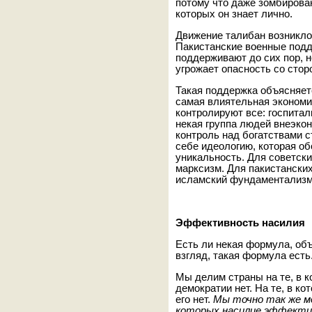
потому что даже зомбирова
которых он знает лично.
Движение талибан возникло
Пакистанские военные подд
поддерживают до сих пор, н
угрожает опасность со стор
Такая поддержка объясняет
самая влиятельная экономи
контролируют все: госпитал
некая группа людей внеэко
контроль над богатствами 
себе идеологию, которая об
уникальность. Для советск
марксизм. Для пакистански
исламский фундаментализм
Эффективность насилия
Есть ли некая формула, об
взгляд, такая формула ест
Мы делим страны на те, в к
демократии нет. На те, в к
его нет.
Мы точно так же м
которых насилие эффектив