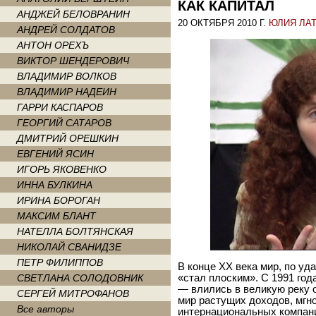
КАК КАПИТАЛ
АНДЖЕЙ БЕЛОВРАНИН
20 ОКТЯБРЯ 2010 Г.
ЮЛИЯ ЛА
АНДРЕЙ СОЛДАТОВ
АНТОН ОРЕХЪ
ВИКТОР ШЕНДЕРОВИЧ
ВЛАДИМИР ВОЛКОВ
ВЛАДИМИР НАДЕИН
ГАРРИ КАСПАРОВ
ГЕОРГИЙ САТАРОВ
ДМИТРИЙ ОРЕШКИН
ЕВГЕНИЙ ЯСИН
ИГОРЬ ЯКОВЕНКО
ИННА БУЛКИНА
ИРИНА БОРОГАН
МАКСИМ БЛАНТ
НАТЕЛЛА БОЛТЯНСКАЯ
НИКОЛАЙ СВАНИДЗЕ
ПЕТР ФИЛИППОВ
В конце ХХ века мир, по у
СВЕТЛАНА СОЛОДОВНИК
«стал плоским». С 1991 го
— влились в великую реку 
СЕРГЕЙ МИТРОФАНОВ
мир растущих доходов, мгн
Все авторы
интернациональных компани