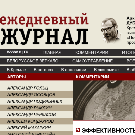
Арк
ДУ
Кре
выс
«По
про
www.ej.ru
ГЛАВНАЯ
КОММЕНТАРИИ
ИТОГ
БЕЛОРУССКОЕ ЗЕРКАЛО
САМОУПРАВЛЕНИЕ
ВС
В Кремле
В погонах
В оппозиции
В экономике
В о
АВТОРЫ
КОММЕНТАРИИ
АЛЕКСАНДР ГОЛЬЦ
АЛЕКСАНДР ОСОВЦОВ
АЛЕКСАНДР ПОДРАБИНЕК
АЛЕКСАНДР РЫКЛИН
АЛЕКСАНДР ЧЕРКАСОВ
АЛЕКСЕЙ КОНДАУРОВ
АЛЕКСЕЙ МАКАРКИН
ЭФФЕКТИВНОСТЬ
АНАТОЛИЙ БЕРШТЕЙН