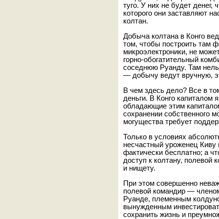
туго. У них не будет денег,
которого они заставляют н
колтан.
Добыча колтана в Конго ве
том, чтобы построить там 
микроэлектроники, не может
горно-обогатительный комб
соседнюю Руанду. Там нель
— добычу ведут вручную, эт
В чем здесь дело? Все в то
деньги. В Конго капиталом
обладающие этим капиталом
сохранении собственного м
могущества требует поддер
Только в условиях абсолют
несчастный уроженец Киву
фактически бесплатно; а ч
доступ к колтану, полевой 
и нищету.
При этом совершенно неваж
полевой командир — членом
Руанде, племенным колдуно
вынужденным инвестировать
сохранить жизнь и преумно