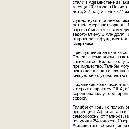
стали в Афганистане и Пак
месяца 2010 года в Пакиста
дети, 3-7 лет) и только 74 
Существуют и более вопиющ
летний смертник взорвал в 
взрыва была чисто коммерч
задолжал ему 1 млн долл., и
отправился к фундаментали
смертника.
Преступления не являются 
Полевые командиры, на ко
занимаются. Более того, у 
преимущество. Талибы могу
никто не слышал о похищен
сексуального удовольствия
Похищения мальчиков для с
которых опираются США, об
соревнования: у тебя гарем 
сорока.
Талибы отнюдь не пользуют
провинциях Афганистана и 
самообороны от талибов. Н
получили 2% голосов. Смер
Афганистане, обыкновенно 