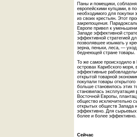
Паны и помещики, соблазн
европейскими купцами, в по
необходимого для покупки 
из своих крестьян. Этот пр
закрепощения.
Парадоксаль
Европе привел к уменьшени
Западе эффективной страте
эффективной стратегией дл
позволявшее изымать у кр
зерна, пеньки, леса, — ухо
беднеющей стране товары.
То же самое происходило в 
островах Карибского моря,
эффективные рабовладельч
открытой товарной экономи
покупали товары открытого
больше становилось этих т
становилась эксплуатация р
Восточной Европы, плантац
общество исключительно с
открытых обществ Запада н
эффективно. Для сырьевых 
более и более эффективно.
Сейчас