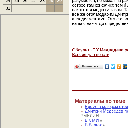
24
25
26
27
28
29
30
разумеется, не может не ра
острее там конфликт, тем б
31
накроется медным тазом. Та
все же отблагодарим Дмит
аплодисментами. Эта его во
наша с вами. До определен
Обсудить
" У Медведева р
Версия для печати
Поделиться…
Материалы по теме
Время в котором сто
Дмитрий Медведев гр
РЫКЛИН
В СМИ
//
В блогах
//