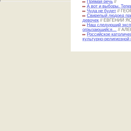
Прямая речь
//
А вот и выборы. Теп
Чуда не будет
// ГЕ
Свирепый людоед при
девочек
// ЕВГЕНИЙ Я
Наш следующий экспо
огрызающийся…
// АЛ
Российское католиче
культурно-религиозной