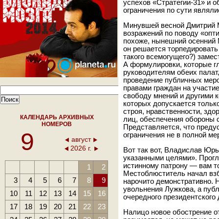
успехов «Стратегии-31» и 
ограничения по сути являл
Минувшей весной Дмитрий 
возражений по поводу «опт
похоже, нынешний осенний 
он решается торпедировать
такого всемогущего?) заме
А формулировки, которые г
руководителям обеих палат,
проведение публичных меро
правами граждан на участие
свободу мнений и другими 
которых допускается тольк
строя, нравственности, здо
КАЛЕНДАРЬ АРХИВНЫХ
лиц, обеспечения обороны 
НОМЕРОВ
Представляется, что пред
9
ограничения не в полной ме
август
2026 г.
Вот так вот, Владислав Юрь
указанными целями». Прогл
истинному патрону — вам то
1
2
Местоблюститель начал взб
3
4
5
6
7
8
9
нарочито демонстративно. Н
увольнения Лужкова, а пуб
10
11
12
13
14
15
16
очередного президентского
17
18
19
20
21
22
23
Налицо новое обострение о