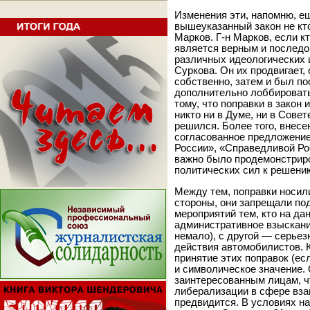
Изменения эти, напомню, е
вышеуказанный закон не кт
Марков. Г-н Марков, если кт
является верным и последо
различных идеологических 
Суркова. Он их продвигает,
собственно, затем и был по
дополнительно лоббировать
тому, что поправки в закон
никто ни в Думе, ни в Сове
решился. Более того, внес
согласованное предложени
России», «Справедливой Ро
важно было продемонстрир
политических сил к решени
Между тем, поправки носил
стороны, они запрещали по
мероприятий тем, кто на д
административное взыскание
немало), с другой — серьез
действия автомобилистов. К
принятие этих поправок (ес
и символическое значение.
заинтересованным лицам, ч
либерализации в сфере вза
предвидится. В условиях н