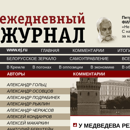
Пет
ФИ
«Не
С на
за 
www.ej.ru
ГЛАВНАЯ
КОММЕНТАРИИ
ИТОГ
БЕЛОРУССКОЕ ЗЕРКАЛО
САМОУПРАВЛЕНИЕ
ВС
В Кремле
В погонах
В оппозиции
В экономике
В о
АВТОРЫ
КОММЕНТАРИИ
АЛЕКСАНДР ГОЛЬЦ
АЛЕКСАНДР ОСОВЦОВ
АЛЕКСАНДР ПОДРАБИНЕК
АЛЕКСАНДР РЫКЛИН
АЛЕКСАНДР ЧЕРКАСОВ
АЛЕКСЕЙ КОНДАУРОВ
АЛЕКСЕЙ МАКАРКИН
У МЕДВЕДЕВА РЕ
АНАТОЛИЙ БЕРШТЕЙН