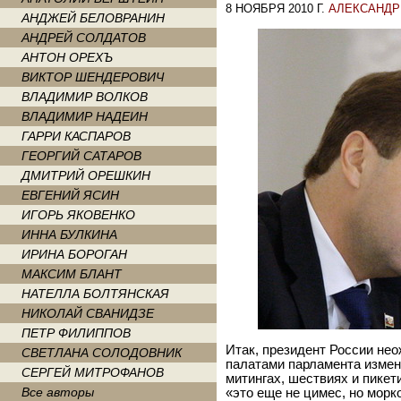
8 НОЯБРЯ 2010 Г.
АЛЕКСАНДР
АНДЖЕЙ БЕЛОВРАНИН
АНДРЕЙ СОЛДАТОВ
АНТОН ОРЕХЪ
ВИКТОР ШЕНДЕРОВИЧ
ВЛАДИМИР ВОЛКОВ
ВЛАДИМИР НАДЕИН
ГАРРИ КАСПАРОВ
ГЕОРГИЙ САТАРОВ
ДМИТРИЙ ОРЕШКИН
ЕВГЕНИЙ ЯСИН
ИГОРЬ ЯКОВЕНКО
ИННА БУЛКИНА
ИРИНА БОРОГАН
МАКСИМ БЛАНТ
НАТЕЛЛА БОЛТЯНСКАЯ
НИКОЛАЙ СВАНИДЗЕ
ПЕТР ФИЛИППОВ
Итак, президент России не
СВЕТЛАНА СОЛОДОВНИК
палатами парламента измен
СЕРГЕЙ МИТРОФАНОВ
митингах, шествиях и пикет
Все авторы
«это еще не цимес, но морк