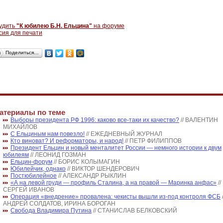
удить
"К юбилею Б.Н. Ельцина"
на форуме
сия для печати
Поделиться…
атериалы по теме
Выборы президента РФ 1996: каково все-таки их качество?
// ВАЛЕНТИН
МИХАЙЛОВ
С Ельциным нам повезло!
// ЕЖЕДНЕВНЫЙ ЖУРНАЛ
Кто виноват? И реформаторы, и народ!
// ПЕТР ФИЛИППОВ
Президент Ельцин и новый менталитет России — немного истории к двум
юбилеям
// ЛЕОНИД ГОЗМАН
Ельцин-форум
// БОРИС КОЛЫМАГИН
Юбилейчик, однако
// ВИКТОР ШЕНДЕРОВИЧ
Постюбилейное
// АЛЕКСАНДР РЫКЛИН
«А на левой груди — профиль Сталина, а на правой — Маринка анфас»
//
СЕРГЕЙ ИВАНОВ
Операция «внедрение» провалена: чекисты вышли из-под контроля ФСБ
АНДРЕЙ СОЛДАТОВ, ИРИНА БОРОГАН
Свобода Владимира Путина
// СТАНИСЛАВ БЕЛКОВСКИЙ