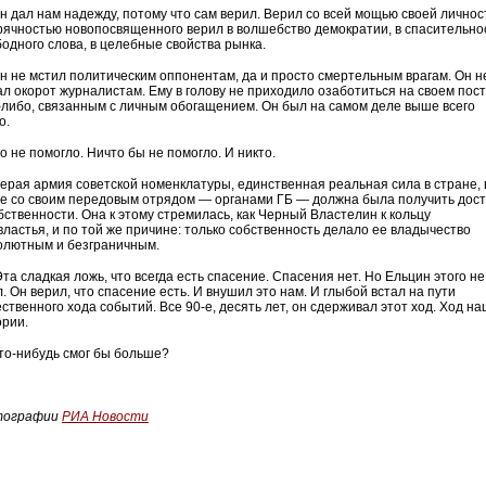
дал нам надежду, потому что сам верил. Верил со всей мощью своей личнос
орячностью новопосвященного верил в волшебство демократии, в спасительно
бодного слова, в целебные свойства рынка.
не мстил политическим оппонентам, да и просто смертельным врагам. Он н
ал окорот журналистам. Ему в голову не приходило озаботиться на своем пост
-либо, связанным с личным обогащением. Он был на самом деле выше всего
о.
не помогло. Ничто бы не помогло. И никто.
ая армия советской номенклатуры, единственная реальная сила в стране, 
ве со своим передовым отрядом — органами ГБ — должна была получить дос
обственности. Она к этому стремилась, как Черный Властелин к кольцу
властья, и по той же причине: только собственность делало ее владычество
олютным и безграничным.
 сладкая ложь, что всегда есть спасение. Спасения нет. Но Ельцин этого не
. Он верил, что спасение есть. И внушил это нам. И глыбой встал на пути
ственного хода событий. Все 90-е, десять лет, он сдерживал этот ход. Ход н
ории.
-нибудь смог бы больше?
тографии
РИА Новости