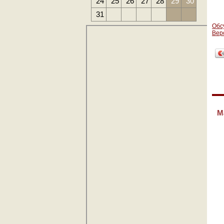
24
25
26
27
28
29
30
31
Обс
Вер
М