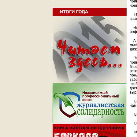
при
нор
Ник
выхо
Но 
реф
А.И
мыс
Даж
70 
при
бле
кото
пре
забр
это
дос
выр
Б.Н
нам
В 1
В 1
И в