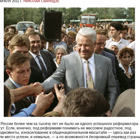
ВРАЛЯ 2011 Г.
НИКОЛАЙ СВАНИДЗЕ
оссии более чем за тысячу лет не было ни одного успешного реформатора.
тут. Если, конечно, под реформами понимать не массовое радостное, под
одисменты, изнасилование в общенациональном масштабе — здесь как раз
ли место успехи, и немалые, — а по возможности бескровный перевод страны