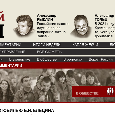
Александр
Александр
РЫКЛИН
ГОЛЬЦ
Российские власти
В 2021 году
идут на явное
Кремль пол
попрание закона.
то, чего уп
Зачем?
добивался
ММЕНТАРИИ
ИТОГИ НЕДЕЛИ
КАПЛЯ ЖЕЛЧИ
БЮ
ОУПРАВЛЕНИЕ
ВСЕ СЮЖЕТЫ
ии
В экономике
В обществе
В регионах
Вокруг России
ММЕНТАРИИ
К ЮБИЛЕЮ Б.Н. ЕЛЬЦИНА