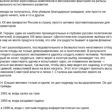
вычной колеи агрессивных комплексов и мессианских фантазий на рельсы
мального естественного развития.
огда не получалось. Или убивали благодарные граждане, или просто не
дило ничего, или и то и другое.
ХХ век превратил Россию в страну, просто активно противопоказанную для
орматоров.
. Герцен, один из наиболее проницательных и глубоких русских политически
лителей, в середине ХIХ века сказал: «Деспотизм или социализм: выбора нет»
е ему не могло придти в голову, что обе эти радости бывают в одном флаконе.
лет разнообразного, последовательного и безжалостного негативного отбо
несли плоды не только демографические, но и генетические. В результате
стящего социального эксперимента удалось создать нового человека. Человек
рый не хочет трудиться, свято верит в золотую рыбку, ненавидит тех, кто
длагает смастерить удочку и испытывает одно, но пламенное желание —
аться как можно выше, так высоко, чтобы весь мир видел его задницу, и оттуда
й дивной, немыслимой выси на всех насрать. Этот итог следует признать выс
тижением Советской власти и лично т. Сталина как наиболее яркого ее
азителя.
. Ельцин виновен только в одном: он дал надежду на выздоровление. Он да
 трижды.
991-м, когда залез на танк.
993-м, когда раздавил гадину.
 1996-м, когда с третьим подряд инфарктом плясал на сцене.