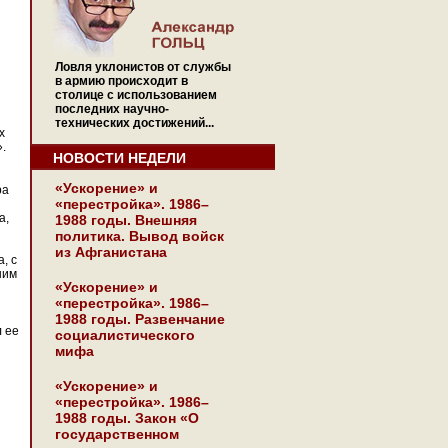
Ловля уклонистов от службы
в армию происходит в
столице с использованием
последних научно-
технических достижений...
х
.
НОВОСТИ НЕДЕЛИ
«Ускорение» и
ра
«перестройка». 1986–
а,
1988 годы. Внешняя
политика. Вывод войск
из Афганистана
, с
шим
«Ускорение» и
«перестройка». 1986–
1988 годы. Развенчание
л ее
социалистического
мифа
«Ускорение» и
«перестройка». 1986–
1988 годы. Закон «О
государственном