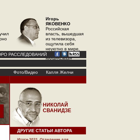
Игорь
ЯКОВЕНКО
Российская
учил
власть, вышедшая
орно
из телевизора,
ощутила себя
неуютно в мире,
где телевизор
РО РАССЛЕДОВАНИЙ
проигрывает
интернету
Фото/Видео
Капля Желчи
НИКОЛАЙ
СВАНИДЗЕ
ДРУГИЕ СТАТЬИ АВТОРА
Итоги-2021. Отделение для