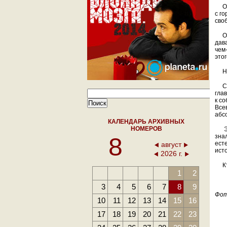
Он 
с г
сво
Он 
дав
чем
этог
Но 
Сер
гла
к с
Все
абс
КАЛЕНДАРЬ АРХИВНЫХ
НОМЕРОВ
Эта
8
знал
есте
август
ист
2026 г.
Кто
1
2
3
4
5
6
7
8
9
Фо
10
11
12
13
14
15
16
17
18
19
20
21
22
23