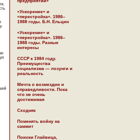
предприятии»
ти,
сть
«Ускорение» и
«перестройка». 1986–
1988 годы. Б.Н. Ельцин
е
у
«Ускорение» и
«перестройка». 1986–
1988 годы. Разные
интересы
во
туп
СССР к 1984 году.
Преимущества
социализма — лозунги и
реальность
Мечта о возмездии и
ашей
справедливости. Пока
что не очень
достижимая
Сходняк
Поменять войну на
саммит
Поиски Глайвица,