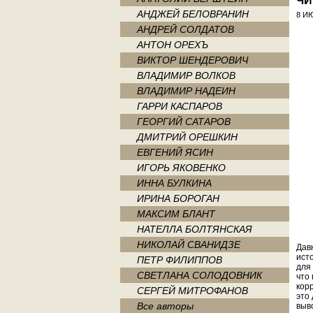
ЧИ
АНДЖЕЙ БЕЛОВРАНИН
8 И
АНДРЕЙ СОЛДАТОВ
АНТОН ОРЕХЪ
ВИКТОР ШЕНДЕРОВИЧ
ВЛАДИМИР ВОЛКОВ
ВЛАДИМИР НАДЕИН
ГАРРИ КАСПАРОВ
ГЕОРГИЙ САТАРОВ
ДМИТРИЙ ОРЕШКИН
ЕВГЕНИЙ ЯСИН
ИГОРЬ ЯКОВЕНКО
ИННА БУЛКИНА
ИРИНА БОРОГАН
МАКСИМ БЛАНТ
НАТЕЛЛА БОЛТЯНСКАЯ
НИКОЛАЙ СВАНИДЗЕ
Дав
ист
ПЕТР ФИЛИППОВ
для
СВЕТЛАНА СОЛОДОВНИК
что
кор
СЕРГЕЙ МИТРОФАНОВ
это
Все авторы
выво