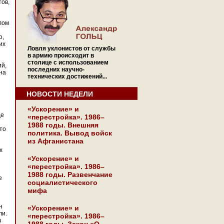
тов,
лом
о,
их
Ловля уклонистов от службы
в армию происходит в
столице с использованием
ий,
последних научно-
на
технических достижений...
НОВОСТИ НЕДЕЛИ
«Ускорение» и
де
«перестройка». 1986–
1988 годы. Внешняя
это
политика. Вывод войск
из Афганистана
х
«Ускорение» и
«перестройка». 1986–
1988 годы. Развенчание
е
социалистического
мифа
н
«Ускорение» и
ли.
«перестройка». 1986–
в