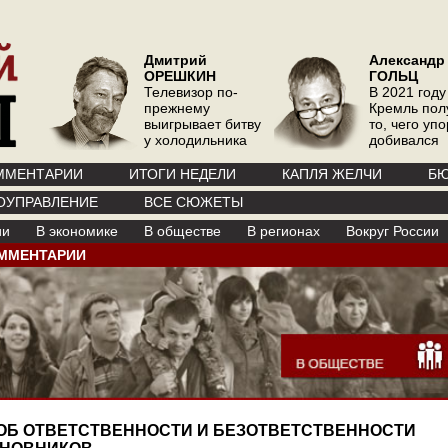
Дмитрий
Александр
ОРЕШКИН
ГОЛЬЦ
Телевизор по-
В 2021 году
прежнему
Кремль пол
выигрывает битву
то, чего уп
у холодильника
добивался
ММЕНТАРИИ
ИТОГИ НЕДЕЛИ
КАПЛЯ ЖЕЛЧИ
БЮ
ОУПРАВЛЕНИЕ
ВСЕ СЮЖЕТЫ
ии
В экономике
В обществе
В регионах
Вокруг России
ММЕНТАРИИ
ОБ ОТВЕТСТВЕННОСТИ И БЕЗОТВЕТСТВЕННОСТИ