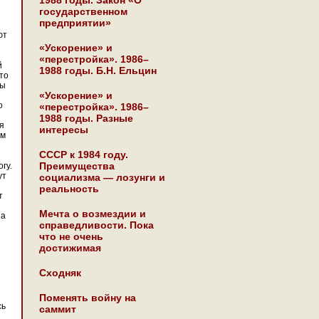
1988 годы. Закон «О
государственном
предприятии»
ют
«Ускорение» и
«перестройка». 1986–
й
1988 годы. Б.Н. Ельцин
Что
бы
«Ускорение» и
о
«перестройка». 1986–
1988 годы. Разные
я
интересы
ым
СССР к 1984 году.
Преимущества
гу.
ут
социализма — лозунги и
реальность
т
Мечта о возмездии и
на
справедливости. Пока
что не очень
достижимая
Сходняк
Поменять войну на
сь
саммит