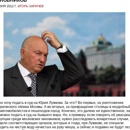
НОВНИКОВ
ЮНЯ 2012 Г.
ИГОРЬ ХАРИЧЕВ
но хочу подать в суд на Юрия Лужкова. За что? Во-первых, за уничтожение
орического облика Москвы. А во-вторых, за превращение столицы в неудобны
 автомобилистов и пешеходов город. Конечно, это далеко не единственное, за
 можно подать в суд на бывшего мэра. Но, к примеру, если говорить об ужаса
рупции среди московских чиновников, нужно расследовать конкретные случаи,
 дело соответствующих органов, которые и тогда, при Лужкове, не спешили
дить на чистую воду нечистых на руку чинуш, а сейчас и подавно не будут ле