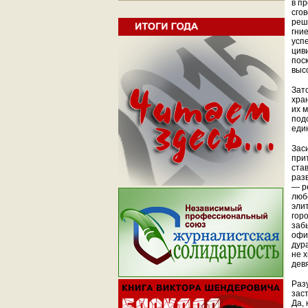
в п
сго
реш
гни
усп
цив
пос
выс
Зат
хра
их 
под
еди
Зас
при
ста
разв
— р
люб
эли
горо
заб
офи
дур
не 
дев
Разу
зас
Да,