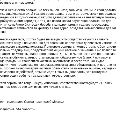
кретные элитные дома.
очем, незыблемо положение всех чиновников, занимающих ныне свои должно
 уже лишившихся их. И тех, кто распродавал земли исторических и природных
оведников в Подмосковье, и тех, кто давал разрешение на незаконную точечн
тройку во многих городах, и тех, кто использовал служебное положение для
вития семейного бизнеса и борьбы с конкурентами, и тех, кто преследовал
ественных активистов за критику в свой адрес, создавая невыносимые для ж
овия.
ется надеяться, что так будет не всегда. Что общество научится ставить
вавшихся чинуш на место. Но для этого нам необходимо добиваться изменен
ствующего законодательства. Примером должны служить страны с британски
вовыми традициями, предусматривающими частное обвинение. Оно позволяе
жданам возбуждать дела в отношении отдельных чиновников или органов вла
ыступать обвинителями, отстаивающими общественное благо. К примеру, в
аде гражданин становится частным обвинителем после того, как судья
еделит, что предоставленные доказательства вины убедительны и достаточн
ом, сколько лично потерял частный обвинитель от чиновных ошибок, нераден
 намеренных действий, речи не идет. Стоит ли добавлять, что канадские
вники ведут себя не так, как наши, отечественные.
ется верить, что когда-нибудь чиновная безответственность уйдет из нашей
и. Чем скорее это случится, тем лучше для нас.
ор – секретарь Союза писателей Москвы
ография РИА Новости