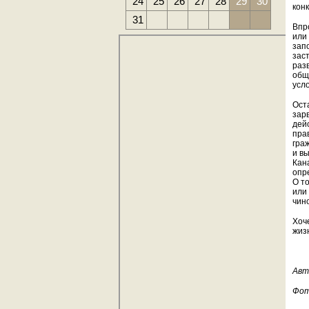
24
25
26
27
28
29
30
кон
31
Впр
или
зап
зас
раз
общ
усл
Оста
зар
дей
пра
гра
и в
Кан
опр
О т
или
чино
Хоч
жизн
Авт
Фот