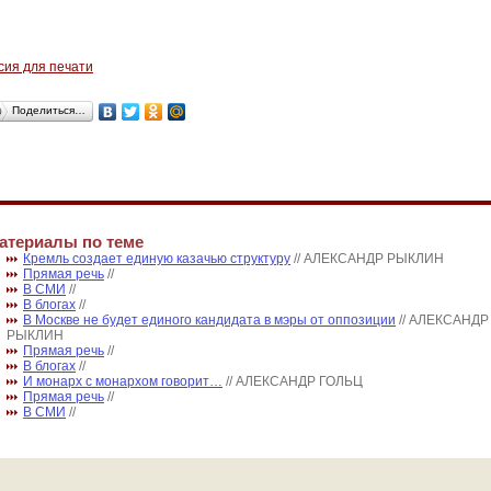
сия для печати
Поделиться…
атериалы по теме
Кремль создает единую казачью структуру
// АЛЕКСАНДР РЫКЛИН
Прямая речь
//
В СМИ
//
В блогах
//
В Москве не будет единого кандидата в мэры от оппозиции
// АЛЕКСАНДР
РЫКЛИН
Прямая речь
//
В блогах
//
И монарх с монархом говорит…
// АЛЕКСАНДР ГОЛЬЦ
Прямая речь
//
В СМИ
//