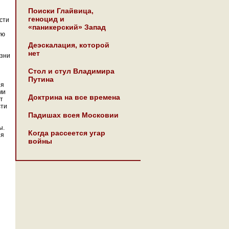
Поиски Глайвица,
геноцид и
сти
«паникерский» Запад
ую
Деэскалация, которой
нет
изни
Стол и стул Владимира
Путина
ия
ми
Доктрина на все времена
т
сти
Падишах всея Московии
ы.
Когда рассеется угар
ия
войны