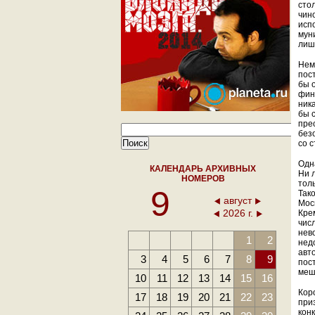
сто
чино
исп
мун
лиш
Нем
пост
бы 
фин
ник
бы 
пре
без
со 
Одн
КАЛЕНДАРЬ АРХИВНЫХ
Ни 
НОМЕРОВ
тол
9
Так
август
Мос
2026 г.
Кре
числ
нев
1
2
нед
авт
3
4
5
6
7
8
9
пос
меш
10
11
12
13
14
15
16
Кор
17
18
19
20
21
22
23
приз
кон