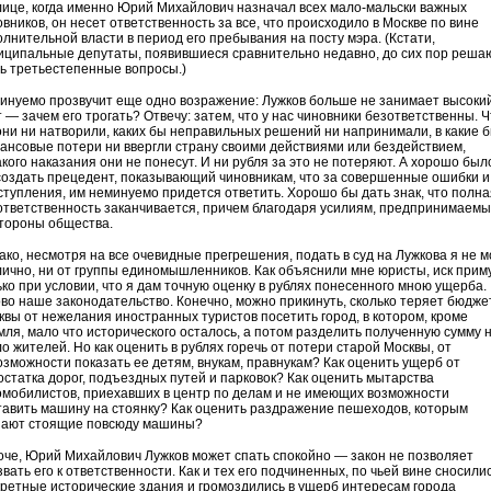
лице, когда именно Юрий Михайлович назначал всех мало-мальски важных
вников, он несет ответственность за все, что происходило в Москве по вине
олнительной власти в период его пребывания на посту мэра. (Кстати,
иципальные депутаты, появившиеся сравнительно недавно, до сих пор реша
ь третьестепенные вопросы.)
инуемо прозвучит еще одно возражение: Лужков больше не занимает высоки
 — зачем его трогать? Отвечу: затем, что у нас чиновники безответственны. 
они ни натворили, каких бы неправильных решений ни напринимали, в какие 
ансовые потери ни ввергли страну своими действиями или бездействием,
акого наказания они не понесут. И ни рубля за это не потеряют. А хорошо был
создать прецедент, показывающий чиновникам, что за совершенные ошибки и
ступления, им неминуемо придется ответить. Хорошо бы дать знак, что полна
ответственность заканчивается, причем благодаря усилиям, предпринимаем
стороны общества.
ако, несмотря на все очевидные прегрешения, подать в суд на Лужкова я не мо
лично, ни от группы единомышленников. Как объяснили мне юристы, иск прим
ько при условии, что я дам точную оценку в рублях понесенного мною ущерба.
ово наше законодательство. Конечно, можно прикинуть, сколько теряет бюдже
квы от нежелания иностранных туристов посетить город, в котором, кроме
мля, мало что исторического осталось, а потом разделить полученную сумму 
о жителей. Но как оценить в рублях горечь от потери старой Москвы, от
озможности показать ее детям, внукам, правнукам? Как оценить ущерб от
остатка дорог, подъездных путей и парковок? Как оценить мытарства
омобилистов, приехавших в центр по делам и не имеющих возможности
тавить машину на стоянку? Как оценить раздражение пешеходов, которым
ают стоящие повсюду машины?
оче, Юрий Михайлович Лужков может спать спокойно — закон не позволяет
вать его к ответственности. Как и тех его подчиненных, по чьей вине сносили
кретные исторические здания и громоздились в ущерб интересам города