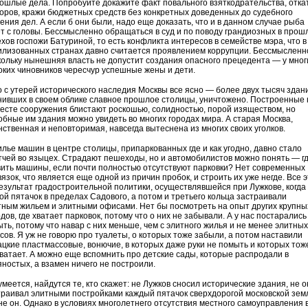
рошлые дела. Попробуйте докажите факт повального взяткодрательства, отка
воров, кражи бюджетных средств без конкретных доведенных до судебного
ения дел. А если б они были, надо еще доказать, что и в данном случае рыба
ет с головы. Бессмысленно обращаться в суд и по поводу грандиозных в прош
ехов госпожи Батуриной, то есть конфликта интересов в семействе мэра, что в
илизованных странах давно считается проявлением коррупции. Бессмысленн
кольку нынешняя власть не допустит создания опасного прецедента — у мног
оких чиновников чересчур успешные жены и дети.
о с утерей исторического наследия Москвы все ясно — более двух тысяч здан
нивших в своем облике славное прошлое столицы, уничтожено. Построенные 
месте сооружения блистают роскошью, солидностью, порой изяществом, но
обные им здания можно увидеть во многих городах мира. А старая Москва,
нственная и неповторимая, навсегда вытеснена из многих своих уголков.
илье машин в центре столицы, припаркованных где и как угодно, давно стало
тчей во языцех. Страдают пешеходы, но и автомобилистов можно понять — г
вить машины, если почти полностью отсутствуют парковки? Нет современных
язок, что является еще одной из причин пробок, и строить их уже негде. Все 
езультат градостроительной политики, осуществлявшейся при Лужкове, когда
ой пятачок в пределах Садового, а потом и третьего кольца застраивали
тным жильем и элитными офисами. Нет бы посмотреть на опыт других крупны
дов, где хватает парковок, потому что о них не забывали. А у нас постарались
ыть, потому что навар с них меньше, чем с элитного жилья и не менее элитных
сов. Я уж не говорю про туалеты, о которых тоже забыли, а потом наставили
ацкие пластмассовые, вонючие, в которых даже руки не помыть и которых тож
хватает. А можно еще вспомнить про детские сады, которые распродали в
яностых, а взамен ничего не построили.
меется, найдутся те, кто скажет: не Лужков сносил исторические здания, не о
траивал элитными постройками каждый пятачок сверхдорогой московской зем
 не он. Однако в условиях многолетнего отсутствия местного самоуправления 