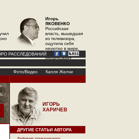
Игорь
ЯКОВЕНКО
Российская
учил
власть, вышедшая
орно
из телевизора,
ощутила себя
неуютно в мире,
где телевизор
РО РАССЛЕДОВАНИЙ
проигрывает
интернету
Фото/Видео
Капля Желчи
ИГОРЬ
ХАРИЧЕВ
ДРУГИЕ СТАТЬИ АВТОРА
Дефицит гражданского