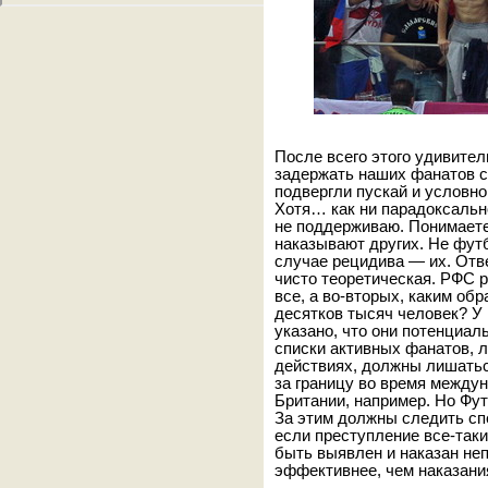
После всего этого удивитель
задержать наших фанатов с
подвергли пускай и условно
Хотя… как ни парадоксально
не поддерживаю. Понимаете,
наказывают других. Не фут
случае рецидива — их. Отв
чисто теоретическая. РФС р
все, а во-вторых, каким об
десятков тысяч человек? У 
указано, что они потенциа
списки активных фанатов, 
действиях, должны лишатьс
за границу во время между
Британии, например. Но Фу
За этим должны следить сп
если преступление все-так
быть выявлен и наказан не
эффективнее, чем наказани