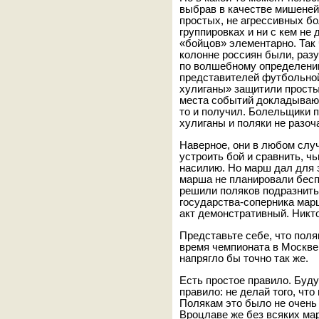
выбрав в качестве мишеней
простых, не агрессивных б
группировках и ни с кем не
«бойцов» элементарно. Так 
колонне россиян были, разу
по волшебному определению
представителей футбольной
хулиганы» защитили просты
места событий докладывают,
то и получил. Болельщики 
хулиганы и поляки не разоч
Наверное, они в любом слу
устроить бой и сравнить, ч
насилию. Но марш дал для 
марша не планировали бесп
решили поляков подразнить
государства-соперника марш
акт демонстративный. Никто
Представьте себе, что поля
время чемпионата в Москве 
напрягло бы точно так же.
Есть простое правило. Буду
правило: не делай того, чт
Полякам это было не очень
Вроцлаве же без всяких ма