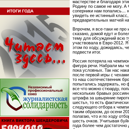
мастерстве и благодаря э
Родину по самое не могу. А
соперники нам попались… н
увидеть ее истинный класс
предварительных матчей наз
Впрочем, я все-таки не про 
сказано, домой едут и бол
тему для обсуждений всю т
участвовала в Евро-2012. Я
этом по ходу, дожидаясь, ч
подвести итог.
Россия потеряла на чемпион
фигура речи. Набрали мы че
пока условных. Так нас нак
после первой игры с чехами
то наш соотечественник бро
попытались задержать, но ф
все что можно стюарду, поп
нескольких бравых россиян.
штрафа за швыряние пироте
шесть», то есть фактически
следующего отбора к чемпи
таким образом, до осени 201
полагаю, что и по ходу отбо
шесть очков. Учитывая буй
года более чем достаточно