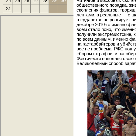
24
25
26
27
28
29
30
митингов и массовых скопл
общественного порядка, жи
31
скопления фанатов, творящ
лентами, а реальные — с ш
государство не реагирует ни
декабре 2010-го именно фан
всем стало ясно, что именн
получили экстремистские, к
по всем данным, именно фа
на гастарбайтеров и убийст
все не проблема. РФС под 
сбором штрафов, и насобира
Фактически пополняя свою к
Великолепный способ зараб