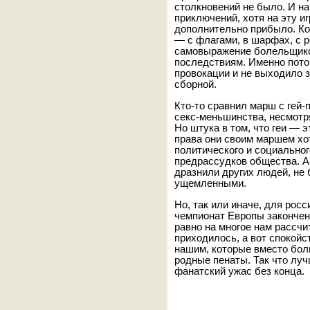
столкновений не было. И на
приключений, хотя на эту иг
дополнительно прибыло. Ко
— с флагами, в шарфах, с р
самовыражение болельщиков
последствиям. Именно пото
провокации и не выходило 
сборной.
Кто-то сравнил марш с гей
секс-меньшинства, несмотря
Но штука в том, что геи — 
права они своим маршем хо
политического и социальног
предрассудков общества. А
дразнили других людей, не
ущемленными.
Но, так или иначе, для рос
чемпионат Европы закончен
равно на многое нам рассчи
приходилось, а вот спокойс
нашим, которые вместо бол
родные пенаты. Так что лу
фанатский ужас без конц