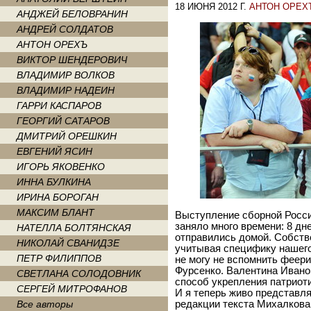
18 ИЮНЯ 2012 Г.
АНТОН ОРЕХ
АНДЖЕЙ БЕЛОВРАНИН
АНДРЕЙ СОЛДАТОВ
АНТОН ОРЕХЪ
ВИКТОР ШЕНДЕРОВИЧ
ВЛАДИМИР ВОЛКОВ
ВЛАДИМИР НАДЕИН
ГАРРИ КАСПАРОВ
ГЕОРГИЙ САТАРОВ
ДМИТРИЙ ОРЕШКИН
ЕВГЕНИЙ ЯСИН
ИГОРЬ ЯКОВЕНКО
ИННА БУЛКИНА
ИРИНА БОРОГАН
МАКСИМ БЛАНТ
Выступление сборной Росси
заняло много времени: 8 д
НАТЕЛЛА БОЛТЯНСКАЯ
отправились домой. Собстве
НИКОЛАЙ СВАНИДЗЕ
учитывая специфику нашего
ПЕТР ФИЛИППОВ
не могу не вспомнить феер
Фурсенко. Валентина Ивано
СВЕТЛАНА СОЛОДОВНИК
способ укрепления патриот
СЕРГЕЙ МИТРОФАНОВ
И я теперь живо представля
Все авторы
редакции текста Михалкова