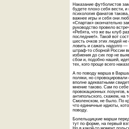
Наказание футболистов за
будете плохо себя вести, и
психология фанатов такова
важнее игры и себя они люб
«Спартак» окончательно з
руководство провело встреч
«Ребята, что же вы клуб ра
последние!». Такой вот сос
шесть очков этих людей не 
ловить и сажать надолго — 
штраф-то сборной России вы
избиения до сих пор не выя
сбои и, подобно нашей, ид
тех, кого проще всего наказа
А по поводу марша в Варша
поляки, но спровоцировали
вполне адекватными свидет
мнение таково. Сам по себ
провокационных лозунгов, м
антипольского, скажем, на 
Смоленском, не было. По кр
что единичные идиоты, кот
поводу.
Болельщицкие марши перед
тут по форме, на первый вз
Но в какой-то момент польс