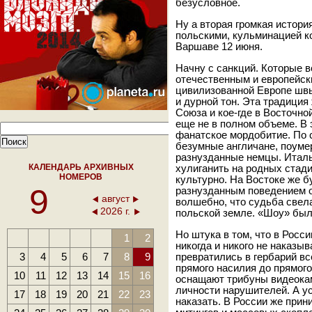
безусловное.
Ну а вторая громкая истори
польскими, кульминацией к
Варшаве 12 июня.
Начну с санкций. Которые 
отечественным и европейск
цивилизованной Европе швы
и дурной тон. Эта традиция
Союза и кое-где в Восточно
еще не в полном объеме. В 
фанатское мордобитие. По 
безумные англичане, поуме
разнузданные немцы. Италь
КАЛЕНДАРЬ АРХИВНЫХ
хулиганить на родных стади
НОМЕРОВ
культурно. На Востоке же б
9
разнузданным поведением о
август
волшебно, что судьба свела
2026 г.
польской земле. «Шоу» был
Но штука в том, что в Росс
1
2
никогда и никого не наказы
3
4
5
6
7
8
9
превратились в гербарий в
прямого насилия до прямого
10
11
12
13
14
15
16
оснащают трибуны видеокам
личности нарушителей. А у
17
18
19
20
21
22
23
наказать. В России же прин