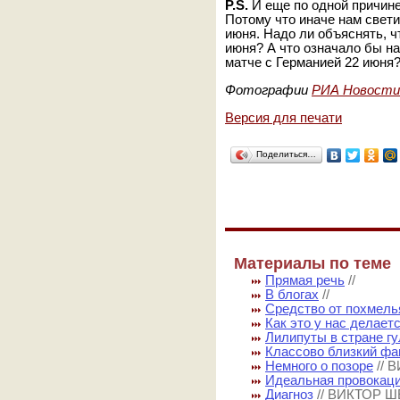
P.S.
И еще по одной причине
Потому что иначе нам свет
июня. Надо ли объяснять, ч
июня? А что означало бы н
матче с Германией 22 июня
Фотографии
РИА Новости
Версия для печати
Поделиться…
Материалы по теме
Прямая речь
//
В блогах
//
Средство от похмель
Как это у нас делает
Лилипуты в стране г
Классово близкий ф
Немного о позоре
//
Идеальная провокац
Диагноз
// ВИКТОР 