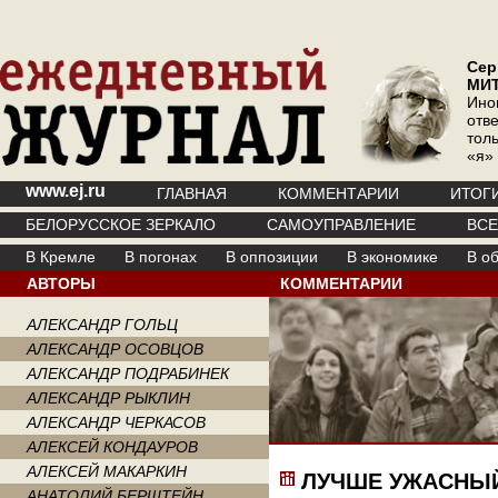
Сер
МИ
Ино
отв
тол
«я»
www.ej.ru
ГЛАВНАЯ
КОММЕНТАРИИ
ИТОГ
БЕЛОРУССКОЕ ЗЕРКАЛО
САМОУПРАВЛЕНИЕ
ВС
В Кремле
В погонах
В оппозиции
В экономике
В о
АВТОРЫ
КОММЕНТАРИИ
АЛЕКСАНДР ГОЛЬЦ
АЛЕКСАНДР ОСОВЦОВ
АЛЕКСАНДР ПОДРАБИНЕК
АЛЕКСАНДР РЫКЛИН
АЛЕКСАНДР ЧЕРКАСОВ
АЛЕКСЕЙ КОНДАУРОВ
АЛЕКСЕЙ МАКАРКИН
ЛУЧШЕ УЖАСНЫ
АНАТОЛИЙ БЕРШТЕЙН