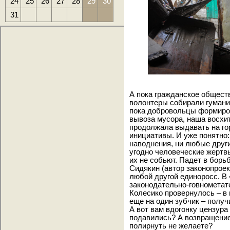
24
25
26
27
28
29
30
31
А пока гражданское общест
волонтеры собирали гумани
пока добровольцы формиров
вывоза мусора, наша восхи
продолжала выдавать на г
инициативы. И уже понятно:
наводнения, ни любые друг
угодно человеческие жертв
их не собьют. Падет в борь
Сидякин (автор законопроек
любой другой единоросс. В 
законодательно-говнометат
Колесико провернулось – в 
еще на один зубчик – получ
А вот вам вдогонку цензура
подавились? А возвращение
полирнуть не желаете?