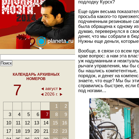
подлодку Курск?
Еще один весьма показател
просьба какого-то приезжег
подчиненным резиновые сап
была обращена к одному из
думаю, перевернулся в свое
денег, что мы собрали в бюд
Нужны еще деньги, которые
Вообще, в связи со всем п
крае вопрос: а нам эта вла
уж надуманным и неактуаль
рычаги управления, мы бы 
бы нашлись компетентные, 
КАЛЕНДАРЬ АРХИВНЫХ
порядок, и денег на компе
НОМЕРОВ
знаете, что еще? Мы бы эти
7
справились быстрее, если б
август
под ногами…
2026 г.
1
2
3
4
5
6
7
8
9
10
11
12
13
14
15
16
17
18
19
20
21
22
23