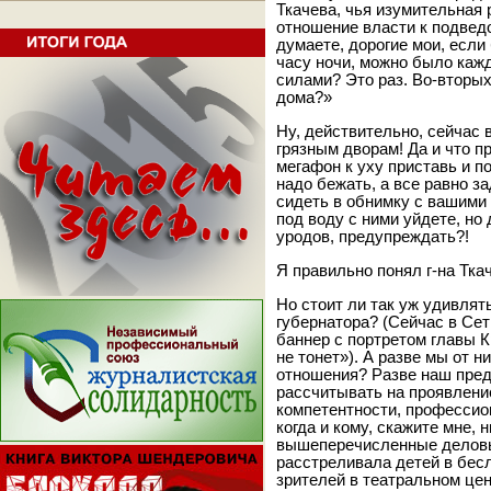
Ткачева, чья изумительная
отношение власти к подвед
думаете, дорогие мои, если
часу ночи, можно было каж
силами? Это раз. Во-вторых
дома?»
Ну, действительно, сейчас
грязным дворам! Да и что п
мегафон к уху приставь и по
надо бежать, а все равно за
сидеть в обнимку с вашими
под воду с ними уйдете, но 
уродов, предупреждать?!
Я правильно понял г-на Тка
Но стоит ли так уж удивля
губернатора? (Сейчас в Се
баннер с портретом главы К
не тонет»). А разве мы от н
отношения? Разве наш пре
рассчитывать на проявление
компетентности, профессио
когда и кому, скажите мне,
вышеперечисленные деловы
расстреливала детей в бесл
зрителей в театральном цен