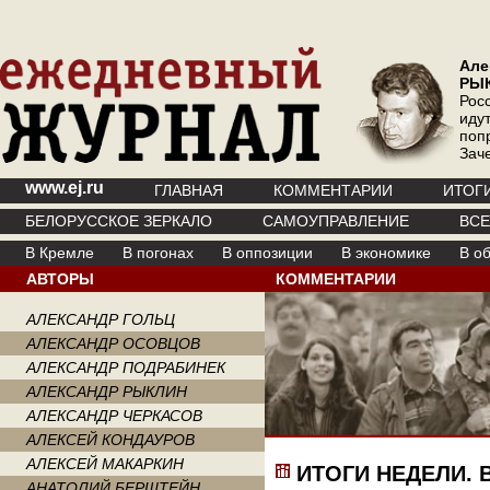
Але
РЫ
Рос
иду
поп
Зач
www.ej.ru
ГЛАВНАЯ
КОММЕНТАРИИ
ИТОГ
БЕЛОРУССКОЕ ЗЕРКАЛО
САМОУПРАВЛЕНИЕ
ВС
В Кремле
В погонах
В оппозиции
В экономике
В о
АВТОРЫ
КОММЕНТАРИИ
АЛЕКСАНДР ГОЛЬЦ
АЛЕКСАНДР ОСОВЦОВ
АЛЕКСАНДР ПОДРАБИНЕК
АЛЕКСАНДР РЫКЛИН
АЛЕКСАНДР ЧЕРКАСОВ
АЛЕКСЕЙ КОНДАУРОВ
АЛЕКСЕЙ МАКАРКИН
ИТОГИ НЕДЕЛИ.
АНАТОЛИЙ БЕРШТЕЙН