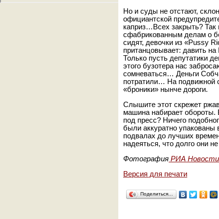
Но и суды не отстают, скл
официантской предупредит
каприз…Всех закрыть? Так н
сфабрикованным делам о б
сидят, девочки из «Pussy R
пританцовывает: давить на 
Только пусть депутатики д
этого бузотера нас заброса
сомневаться… Деньги Собча
потратили… На подвижной с
«броники» нынче дороги.
Слышите этот скрежет ржав
машина набирает обороты. 
под пресс? Ничего подобног
были аккуратно упакованы 
подвалах до лучших времен
надеяться, что долго они н
Фотография
РИА Новости
Версия для печати
Поделиться…