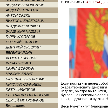
13 ИЮЛЯ 2012 Г.
АЛЕКСАНДР 
АНДЖЕЙ БЕЛОВРАНИН
АНДРЕЙ СОЛДАТОВ
АНТОН ОРЕХЪ
ВИКТОР ШЕНДЕРОВИЧ
ВЛАДИМИР ВОЛКОВ
ВЛАДИМИР НАДЕИН
ГАРРИ КАСПАРОВ
ГЕОРГИЙ САТАРОВ
ДМИТРИЙ ОРЕШКИН
ЕВГЕНИЙ ЯСИН
ИГОРЬ ЯКОВЕНКО
ИННА БУЛКИНА
ИРИНА БОРОГАН
МАКСИМ БЛАНТ
НАТЕЛЛА БОЛТЯНСКАЯ
Если поставить перед собо
НИКОЛАЙ СВАНИДЗЕ
охарактеризовать действи
ПЕТР ФИЛИППОВ
неделе, быстро выяснится, 
СВЕТЛАНА СОЛОДОВНИК
буквально несколько слов: г
юлят, подличают и пугают. 
СЕРГЕЙ МИТРОФАНОВ
Все авторы
Весь Рунет кипит благород