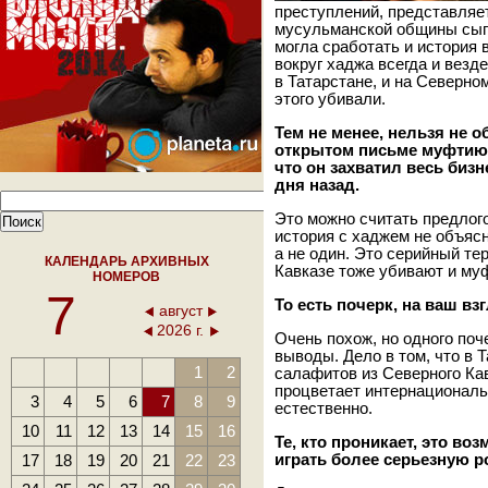
преступлений, представляет
мусульманской общины сыгр
могла сработать и история в
вокруг хаджа всегда и вез
в Татарстане, и на Северно
этого убивали.
Тем не менее, нельзя не о
открытом письме муфтию 
что он захватил весь бизн
дня назад.
Это можно считать предлого
история с хаджем не объяс
а не один. Это серийный тер
КАЛЕНДАРЬ АРХИВНЫХ
Кавказе тоже убивают и муф
НОМЕРОВ
7
То есть почерк, на ваш вз
август
2026 г.
Очень похож, но одного поч
выводы. Дело в том, что в 
1
2
салафитов из Северного Ка
процветает интернациональ
3
4
5
6
7
8
9
естественно.
10
11
12
13
14
15
16
Те, кто проникает, это во
17
18
19
20
21
22
23
играть более серьезную 