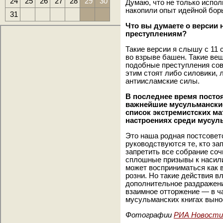
24
25
26
27
28
29
30
Думаю, что не только испол
накопили опыт идейной бор
31
Что вы думаете о версии 
преступлениям?
Такие версии я слышу с 11 
во взрыве башен. Такие вещ
подобные преступления сове
этим стоят либо силовики,
антиисламские силы.
В последнее время посто
важнейшие мусульманские
список экстремистских ма
настроениях среди мусул
Это наша родная постсоветс
руководствуются те, кто з
запретить все собрание соч
сплошные призывы к насили
может восприниматься как 
розни. Но такие действия 
дополнительное раздражени
взаимное отторжение — в ча
мусульманских книгах выно
Фотографии
РИА Новости