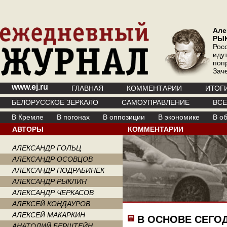
Але
РЫ
Рос
иду
поп
Зач
www.ej.ru
ГЛАВНАЯ
КОММЕНТАРИИ
ИТОГ
БЕЛОРУССКОЕ ЗЕРКАЛО
САМОУПРАВЛЕНИЕ
ВС
В Кремле
В погонах
В оппозиции
В экономике
В о
АВТОРЫ
КОММЕНТАРИИ
АЛЕКСАНДР ГОЛЬЦ
АЛЕКСАНДР ОСОВЦОВ
АЛЕКСАНДР ПОДРАБИНЕК
АЛЕКСАНДР РЫКЛИН
АЛЕКСАНДР ЧЕРКАСОВ
АЛЕКСЕЙ КОНДАУРОВ
АЛЕКСЕЙ МАКАРКИН
В ОСНОВЕ СЕГО
АНАТОЛИЙ БЕРШТЕЙН