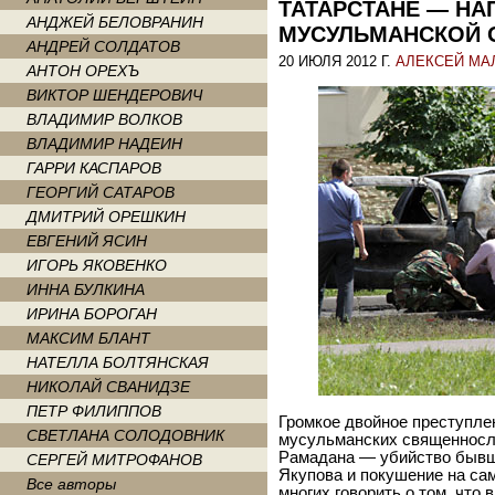
ТАТАРСТАНЕ — Н
АНДЖЕЙ БЕЛОВРАНИН
МУСУЛЬМАНСКОЙ 
АНДРЕЙ СОЛДАТОВ
20 ИЮЛЯ 2012 Г.
АЛЕКСЕЙ МА
АНТОН ОРЕХЪ
ВИКТОР ШЕНДЕРОВИЧ
ВЛАДИМИР ВОЛКОВ
ВЛАДИМИР НАДЕИН
ГАРРИ КАСПАРОВ
ГЕОРГИЙ САТАРОВ
ДМИТРИЙ ОРЕШКИН
ЕВГЕНИЙ ЯСИН
ИГОРЬ ЯКОВЕНКО
ИННА БУЛКИНА
ИРИНА БОРОГАН
МАКСИМ БЛАНТ
НАТЕЛЛА БОЛТЯНСКАЯ
НИКОЛАЙ СВАНИДЗЕ
ПЕТР ФИЛИППОВ
Громкое двойное преступле
СВЕТЛАНА СОЛОДОВНИК
мусульманских священносл
Рамадана — убийство бывш
СЕРГЕЙ МИТРОФАНОВ
Якупова и покушение на са
Все авторы
многих говорить о том, что