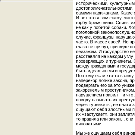
историческими, культурным
достопримечательностями, 
самими парижанами. Какие о
И вот что я вам скажу, чита
горбу бремя вины. Спины их
не как у побитой собаки. Х
поголовной законопослушно
случае, французы нарушают
часто. В массе своей. Но п
глаза не прячут, при виде п
пейзажем. И государство не
расставляя на каждом углу 
проверяющих и турникеты. 
между гражданами и государ
быть идеальными и предус
Поэтому если кто-то в силу
наперекор логике закона, п
подвергать его за это униж
закоренелым преступником.
нарушением правил – и что 
поводу называть их престу
через турникеты, не платя 
ощущают себя злостными п
их «застукает», они заплат
то правила или законы, они
виноватыми.
Мы же ощущаем себя винов