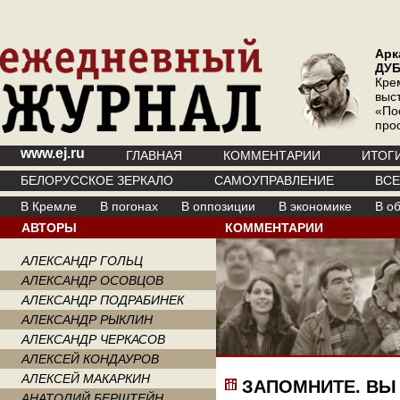
Арк
ДУ
Кре
выс
«По
про
www.ej.ru
ГЛАВНАЯ
КОММЕНТАРИИ
ИТОГ
БЕЛОРУССКОЕ ЗЕРКАЛО
САМОУПРАВЛЕНИЕ
ВС
В Кремле
В погонах
В оппозиции
В экономике
В о
АВТОРЫ
КОММЕНТАРИИ
АЛЕКСАНДР ГОЛЬЦ
АЛЕКСАНДР ОСОВЦОВ
АЛЕКСАНДР ПОДРАБИНЕК
АЛЕКСАНДР РЫКЛИН
АЛЕКСАНДР ЧЕРКАСОВ
АЛЕКСЕЙ КОНДАУРОВ
АЛЕКСЕЙ МАКАРКИН
ЗАПОМНИТЕ. ВЫ
АНАТОЛИЙ БЕРШТЕЙН