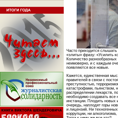
Часто приходится слышать 
«элиты» фразу: «Усилить ко
Количество разнообразных
неимоверно, и с каждым о
появляются все новые.
Кажется, единственная мыс
правителей в связи с пост
преступностью, терроризмо
катастрофами, пьянством, 
распределении лекарств, 
необходимо создавать все 
инстанции. Плодить новых и
очередь, наплодят горы нов
и лицензий. Ни техногенных
коррупции, ни алкоголизма, 
Тогда к чему же все это?