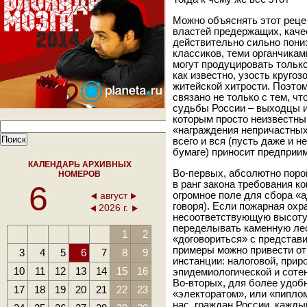
Можно объяснять этот реце
властей предержащих, каче
действительно сильно пониз
классиков, теми органчиками
могут продуцировать только
как известно, узость круго
житейской хитрости. Поэто
связано не только с тем, ч
судьбы России – выходцы и
которым просто неизвестны
«награждения непричастных
всего и вся (пусть даже и 
бумаге) приносит предприи
КАЛЕНДАРЬ АРХИВНЫХ
Во-первых, абсолютно поро
НОМЕРОВ
в ранг закона требования 
6
август
огромное поле для сбора «а
говоря). Если пожарная ох
2026 г.
несоответствующую высоту 
переделывать каменную лес
1
2
«договориться» с представ
примеры можно привести от
3
4
5
6
7
8
9
инстанции: налоговой, прир
10
11
12
13
14
15
16
эпидемиологической и соте
Во-вторых, для более удоб
17
18
19
20
21
22
23
«электоратом», или «пипло
нас, граждан России, кажды