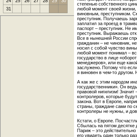
24
25
26
27
28
29
30
степенью собственного цини
31
любой момент своей жизни,
виновным, преступником. С
преступник. Получаешь зарп
заплатил за проезд в трамв
паспорт – преступник. Не и
преступник. Выражаешь отк
Все в нынешней России спр
гражданин – не чиновник, не
носил с собой чувство вин
любой момент понимал – все
государство в лице «оборо
менеджеров», или еще какой
заслужено. Потому что если
я виновен в чем-то другом.
А как же с этим народом ин
государственники». Он ведь 
правовой нигилизм! Значит 
контролеров, которые буду
закона. Вот в Европе, напр
страны, граждане сами по 
контролеры не нужны, и до
Кстати, о Европе. Посчаст
Сбылась на пятом десятке 
Париж – это действительно 
его увидеть один только раз