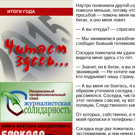
Наутро позвонили другой со
повезло меньше, потому чт
просьбой — помочь меня на
бегах, а
они
меня ловят.
— А вы откуда? — спросила
— Мы занимаемся разоблач
сообщил бывший телевизио
Соседка пожелала им удачи
видела меня здесь сто лет.
— Значит, он в бегах, а вы
звонивший. — Не хотите на
кто подрывает нашу страну
— А вы меня не боитесь, я
образом уточнила соседка,
рассмеялся. Соседка, чиста
этот человек совсем, ну во
полиции, Следственного ко
От которых, собственно, и
моей прописки и телефоны 
Соседка еще раз пожелала 
экстремизмом, и они нежно 