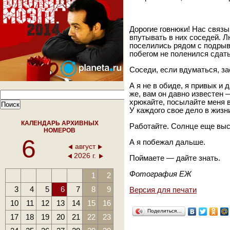
Дорогие говнюки! Нас связы
впутывать в них соседей. Л
поселились рядом с подрыв
побегом не поленился сдат
Соседи, если вдуматься, з
А я не в обиде, я привык и 
же, вам он давно известен 
хрюкайте, посылайте меня в
У каждого свое дело в жизн
КАЛЕНДАРЬ АРХИВНЫХ
Работайте. Солнце еще выс
НОМЕРОВ
6
А я побежал дальше.
август
2026 г.
Поймаете — дайте знать.
Фотография ЕЖ
1
2
3
4
5
6
7
8
9
Версия для печати
10
11
12
13
14
15
16
Поделиться…
17
18
19
20
21
22
23