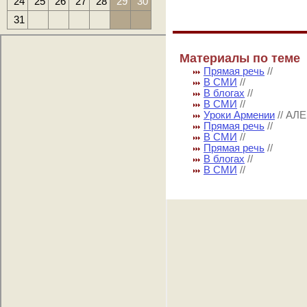
24
25
26
27
28
29
30
31
Материалы по теме
Прямая речь
//
В СМИ
//
В блогах
//
В СМИ
//
Уроки Армении
// А
Прямая речь
//
В СМИ
//
Прямая речь
//
В блогах
//
В СМИ
//