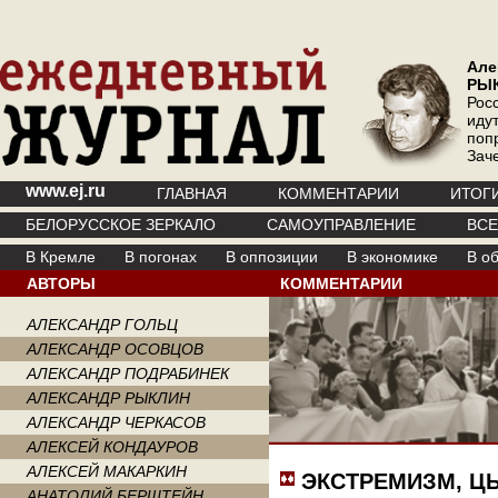
Але
РЫ
Рос
иду
поп
Зач
www.ej.ru
ГЛАВНАЯ
КОММЕНТАРИИ
ИТОГ
БЕЛОРУССКОЕ ЗЕРКАЛО
САМОУПРАВЛЕНИЕ
ВС
В Кремле
В погонах
В оппозиции
В экономике
В о
АВТОРЫ
КОММЕНТАРИИ
АЛЕКСАНДР ГОЛЬЦ
АЛЕКСАНДР ОСОВЦОВ
АЛЕКСАНДР ПОДРАБИНЕК
АЛЕКСАНДР РЫКЛИН
АЛЕКСАНДР ЧЕРКАСОВ
АЛЕКСЕЙ КОНДАУРОВ
АЛЕКСЕЙ МАКАРКИН
ЭКСТРЕМИЗМ, Ц
АНАТОЛИЙ БЕРШТЕЙН