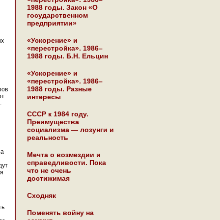
1988 годы. Закон «О
государственном
предприятии»
«Ускорение» и
их
«перестройка». 1986–
1988 годы. Б.Н. Ельцин
«Ускорение» и
«перестройка». 1986–
1988 годы. Разные
ров
от
интересы
.
СССР к 1984 году.
Преимущества
социализма — лозунги и
реальность
са
Мечта о возмездии и
справедливости. Пока
дут
что не очень
ая
достижимая
Сходняк
ть
Поменять войну на