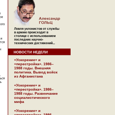
е
м
ое
ого
Ловля уклонистов от службы
в армию происходит в
столице с использованием
 и
последних научно-
ется
технических достижений...
и
НОВОСТИ НЕДЕЛИ
«Ускорение» и
«перестройка». 1986–
1988 годы. Внешняя
политика. Вывод войск
,
из Афганистана
ться
ь
«Ускорение» и
«перестройка». 1986–
1988 годы. Развенчание
социалистического
мифа
«Ускорение» и
«перестройка». 1986–