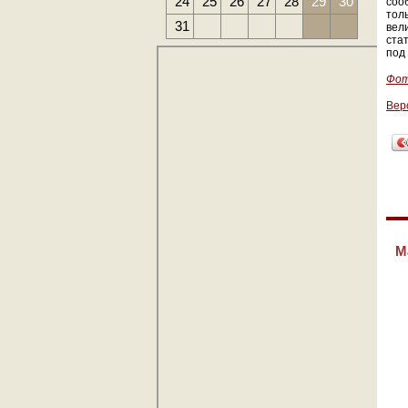
24
25
26
27
28
29
30
соо
тол
31
вел
ста
под
Фот
Вер
М