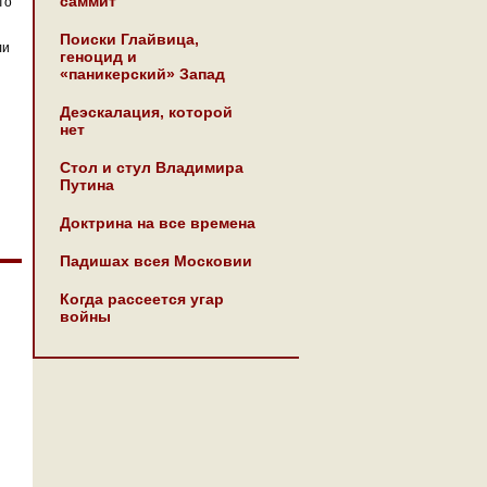
саммит
то
Поиски Глайвица,
ли
геноцид и
«паникерский» Запад
Деэскалация, которой
нет
Стол и стул Владимира
Путина
Доктрина на все времена
Падишах всея Московии
Когда рассеется угар
войны