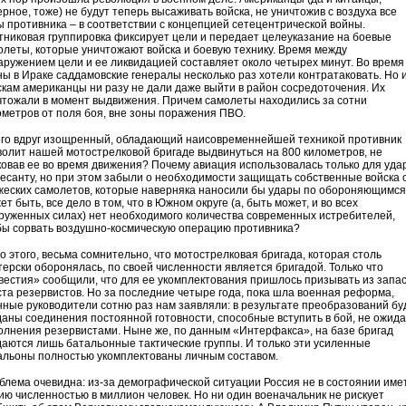
рное, тоже) не будут теперь высаживать войска, не уничтожив с воздуха все
ы противника – в соответствии с концепцией сетецентрической войны.
тниковая группировка фиксирует цели и передает целеуказание на боевые
олеты, которые уничтожают войска и боевую технику. Время между
аружением цели и ее ликвидацией составляет около четырех минут. Во время
ны в Ираке саддамовские генералы несколько раз хотели контратаковать. Но 
скам американцы ни разу не дали даже выйти в район сосредоточения. Их
чтожали в момент выдвижения. Причем самолеты находились за сотни
ометров от поля боя, вне зоны поражения ПВО.
его вдруг изощренный, обладающий наисовременнейшей техникой противник
волит нашей мотострелковой бригаде выдвинуться на 800 километров, не
ковав ее во время движения? Почему авиация использовалась только для уда
десанту, но при этом забыли о необходимости защищать собственные войска 
жеских самолетов, которые наверняка наносили бы удары по обороняющимся
т быть, все дело в том, что в Южном округе (а, быть может, и во всех
руженных силах) нет необходимого количества современных истребителей,
бы сорвать воздушно-космическую операцию противника?
о этого, весьма сомнительно, что мотострелковая бригада, которая столь
терски оборонялась, по своей численности является бригадой. Только что
вестия» сообщили, что для ее укомплектования пришлось призывать из запа
ста резервистов. Но за последние четыре года, пока шла военная реформа,
нные руководители сотню раз нам заявляли: в результате преобразований бу
даны соединения постоянной готовности, способные вступить в бой, не ожид
олнения резервистами. Ныне же, по данным «Интерфакса», на базе бригад
даются лишь батальонные тактические группы. И только эти усиленные
альоны полностью укомплектованы личным составом.
блема очевидна: из-за демографической ситуации Россия не в состоянии име
ию численностью в миллион человек. Но ни один военачальник не рискует