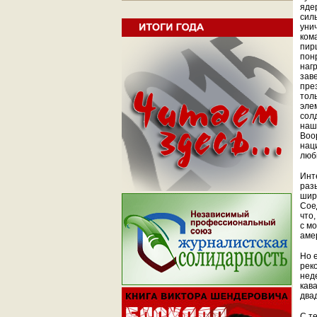
яде
сил
уни
ком
пир
пон
наг
зав
пре
тол
эле
сол
наш
Воо
нац
люб
Инт
раз
шир
Сое
что
с м
аме
Но е
рек
нед
кав
двад
С т