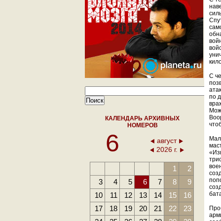
наве
сил
Спу
сам
обн
вой
вой
уни
кил
С ч
поз
ата
по 
вра
Може
Воо
КАЛЕНДАРЬ АРХИВНЫХ
что
НОМЕРОВ
6
Мал
август
мас
2026 г.
«Из
три
вое
1
2
соз
поп
3
4
5
6
7
8
9
соз
бат
10
11
12
13
14
15
16
17
18
19
20
21
22
23
Про
арм