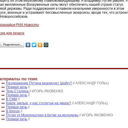
бщить об этом Верховному главнокомандующему. А Владимир Путин уверен, ч
ько миллионные Вооруженные силы могут обеспечить нашей стране статус
икой державы. Ради поддержания в главном начальнике уверенности в этом
тусе, военные и устраивают бессмысленные экзерсисы, вроде тех, что устрои
 Новороссийском.
ография РИА Новости
сия для печати
Поделиться…
атериалы по теме
Раздражение Путина реализует Шойгу?
// АЛЕКСАНДР ГОЛЬЦ
Прямая речь
//
Тень Сталина
// ИГОРЬ ЯКОВЕНКО
Прямая речь
//
В СМИ
//
Какое, милые, у нас столетье на дворе?
// АЛЕКСАНДР ГОЛЬЦ
Прямая речь
//
В блогах
//
Путин vs Моргенштерн в битве за молодежь
// ИГОРЬ ЯКОВЕНКО
Прямая речь
//