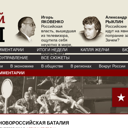
Игорь
Александр
ЯКОВЕНКО
РЫКЛИН
Российская
Российские
власть, вышедшая
идут на явн
из телевизора,
попрание з
ощутила себя
Зачем?
неуютно в мире,
где телевизор
ММЕНТАРИИ
ИТОГИ НЕДЕЛИ
КАПЛЯ ЖЕЛЧИ
БЮ
проигрывает
ОУПРАВЛЕНИЕ
ВСЕ СЮЖЕТЫ
интернету
ии
В экономике
В обществе
В регионах
Вокруг России
ММЕНТАРИИ
НОВОРОССИЙСКАЯ БАТАЛИЯ