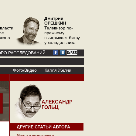
Дмитрий
ОРЕШКИН
 власти
Телевизор по-
ое
прежнему
акона.
выигрывает битву
у холодильника
РО РАССЛЕДОВАНИЙ
Фото/Видео
Капля Желчи
АЛЕКСАНДР
ГОЛЬЦ
ДРУГИЕ СТАТЬИ АВТОРА
Мечта о возмездии и