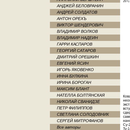
20 
АНДЖЕЙ БЕЛОВРАНИН
АНДРЕЙ СОЛДАТОВ
АНТОН ОРЕХЪ
ВИКТОР ШЕНДЕРОВИЧ
ВЛАДИМИР ВОЛКОВ
ВЛАДИМИР НАДЕИН
ГАРРИ КАСПАРОВ
ГЕОРГИЙ САТАРОВ
ДМИТРИЙ ОРЕШКИН
ЕВГЕНИЙ ЯСИН
ИГОРЬ ЯКОВЕНКО
ИННА БУЛКИНА
ИРИНА БОРОГАН
МАКСИМ БЛАНТ
НАТЕЛЛА БОЛТЯНСКАЯ
Ков
нео
НИКОЛАЙ СВАНИДЗЕ
экс
ПЕТР ФИЛИППОВ
вст
сде
СВЕТЛАНА СОЛОДОВНИК
сам
СЕРГЕЙ МИТРОФАНОВ
нан
Су-
Все авторы
Ту-