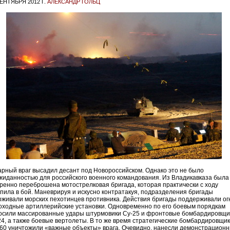
СЕНТЯБРЯ 2012 Г.
АЛЕКСАНДР ГОЛЬЦ
арный враг высадил десант под Новороссийском. Однако это не было
жиданностью для российского военного командования. Из Владикавказа была
тренно переброшена мотострелковая бригада, которая практически с ходу
упила в бой. Маневрируя и искусно контратакуя, подразделения бригады
рживали морских пехотинцев противника. Действия бригады поддерживали ог
оходные артиллерийские установки. Одновременно по его боевым порядкам
осили массированные удары штурмовики Су-25 и фронтовые бомбардировщи
24, а также боевые вертолеты. В то же время стратегические бомбардировщи
160 уничтожили «важные объекты» врага. Очевидно, нанесли демонстрацион