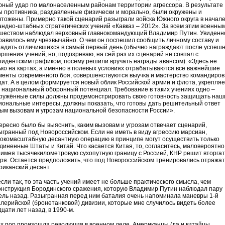
рный удар по малонаселенным районам территории агрессора. В результате
ы противника, раздавленные физически и морально, были окружены и
чтожены. Примерно такой сценарий разыграли войска Южного округа в начал
андно-штабных стратегических учений «Кавказ – 2012». За всем этим военны
шеством наблюдал верховный главнокомандующий Владимир Путин. Увиденн
равилось ему чрезвычайно. О чем он поспешил сообщить личному составу и
радить отличившихся в самый первый день (обычно награждают после успешн
ершения учений, но, подозреваю, на сей раз их сценарий не совпал с
зидентским графиком, посему решили вручать награды авансом): «Здесь не
ько на картах, а именно в полевых условиях отрабатываются все важнейшие
менты современного боя, совершенствуются выучка и мастерство командиров
дат. А в целом формируется новый облик Российской армии и флота, укрепля
 национальный оборонный потенциал. Требование в таких учениях одно –
ружённые силы должны продемонстрировать свою готовность защищать наш
иональные интересы, должны показать, что готовы дать решительный ответ
ым вызовам и угрозам национальной безопасности России».
ересно было бы выяснить, каким вызовам и угрозам отвечает сценарий,
ыгранный под Новороссийском. Если не иметь в виду агрессию марсиан,
окомасштабную десантную операцию в принципе могут осуществить только
диненные Штаты и Китай. Что касается Китая, то, согласитесь, маловероятно
, имея тысячекилометровую сухопутную границу с Россией, КНР решит вторга
оря. Остается предположить, что под Новороссийском тренировались отражат
риканский десант.
сли так, то эта часть учений имеет не больше практического смысла, чем
онструкция Бородинского сражения, которую Владимир Путин наблюдал пару
ель назад. Разыгранная перед ним баталия очень напоминала маневры 1-й
алерийской (бронетанковой) дивизии, которые мне случилось видеть более
цати лет назад, в 1990-м.
ех пор произошла революция в военном деле. Американцы (да и китайцы,