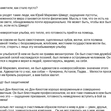
заметили, как стало пусто?
да уходят такие люди, как Юрий Маркович Шмидт, ощущение пустоты,
реженности мира становится почти физическим. Мысль о том, что он есть на
ом свете, обнадеживала почти иррационально. Не может быть, чтобы все был
хо, если есть Шмидт!
 невероятная улыбка, его тепло, его готовность прийти на помощь.
ем совсем не было ожесточения, сцепленных зубов, желчи, хотя полвека
авной тяжбы с безразмерным, жлобским, жестоким государством могли бы,
ется, стереть с лица эту незабываемую улыбку.
он улыбался! В нем не было ни грамма мизантропии. Он был счастлив дружбой
шеской силой наслаждался поэзией, был легким и остроумным человеком. Он
лся к людям и верил в людей, ориентируясь, видимо, на себя.
й Маркович, конечно, не был адвокатом в «новороссийском» значении этого
ва. Адвокатов-то у нас, как собак — Кучерена, Астахов, Падва… Милости проси
и им Кремль разрешит, а вам бабок хватит.
дт был защитником!
был Дон-Кихотом, но Дон-Кихотом хорошо вооруженным и совершенно
кватным. Он был блестящим профессионалом, но все-таки главным в нем был
нно это — ощущение призвания, готовность немедленно вступить в бой за
овека!
колько лет назад я счастливым образом попал к нему в дом — ужин, друзья,
оший стол, замечательная компания… Он не мог говорить ни о чем, кроме