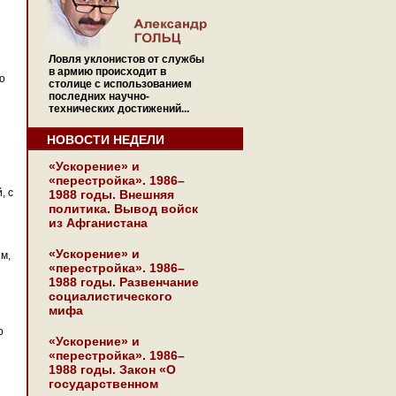
Ловля уклонистов от службы
в армию происходит в
о
столице с использованием
последних научно-
технических достижений...
НОВОСТИ НЕДЕЛИ
«Ускорение» и
«перестройка». 1986–
, с
1988 годы. Внешняя
политика. Вывод войск
из Афганистана
«Ускорение» и
м,
«перестройка». 1986–
1988 годы. Развенчание
социалистического
мифа
о
«Ускорение» и
«перестройка». 1986–
1988 годы. Закон «О
государственном