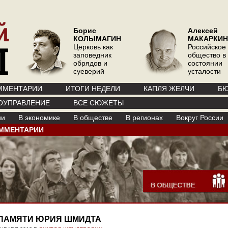
Борис
Алексей
КОЛЫМАГИН
МАКАРКИН
Церковь как
Российское
заповедник
общество в
обрядов и
состоянии
суеверий
усталости
ММЕНТАРИИ
ИТОГИ НЕДЕЛИ
КАПЛЯ ЖЕЛЧИ
БЮ
ОУПРАВЛЕНИЕ
ВСЕ СЮЖЕТЫ
ии
В экономике
В обществе
В регионах
Вокруг России
ММЕНТАРИИ
ПАМЯТИ ЮРИЯ ШМИДТА