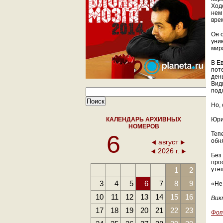
Ход
нем
вре
Он 
уни
мир
В Е
пот
день
Вид
под
Но, 
КАЛЕНДАРЬ АРХИВНЫХ
Юри
НОМЕРОВ
6
Теп
обн
август
2026 г.
Без
про
1
2
утеш
3
4
5
6
7
8
9
«Не 
10
11
12
13
14
15
16
Вик
17
18
19
20
21
22
23
Фот