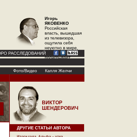
Игорь
ЯКОВЕНКО
Российская
власть, вышедшая
из телевизора,
ощутила себя
неуютно в мире,
где телевизор
РО РАССЛЕДОВАНИЙ
проигрывает
интернету
Фото/Видео
Капля Желчи
ВИКТОР
ШЕНДЕРОВИЧ
ДРУГИЕ СТАТЬИ АВТОРА
Итоги года. Альфа – утка