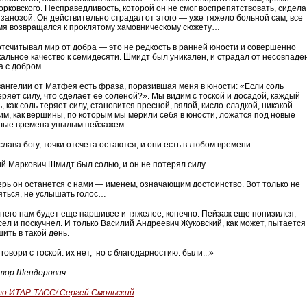
орковского. Несправедливость, которой он не смог воспрепятствовать, сидела
 занозой. Он действительно страдал от этого — уже тяжело больной сам, все
мя возвращался к проклятому хамовническому сюжету…
отсчитывал мир от добра — это не редкость в ранней юности и совершенно
кальное качество к семидесяти. Шмидт был уникален, и страдал от несовпаде
а с добром.
вангелии от Матфея есть фраза, поразившая меня в юности: «Если соль
еряет силу, что сделает ее соленой?». Мы видим с тоской и досадой, каждый
, как соль теряет силу, становится пресной, вялой, кисло-сладкой, никакой…
им, как вершины, по которым мы мерили себя в юности, ложатся под новые
лые времена унылым пейзажем…
слава богу, точки отсчета остаются, и они есть в любом времени.
й Маркович Шмидт был солью, и он не потерял силу.
ерь он останется с нами — именем, означающим достоинство. Вот только не
яться, не услышать голос…
 него нам будет еще паршивее и тяжелее, конечно. Пейзаж еще понизился,
сел и поскучнел. И только Василий Андреевич Жуковский, как может, пытается
ить в такой день.
говори с тоской: их нет, но с благодарностию: были...»
тор Шендерович
о ИТАР-ТАСС/ Сергей Смольский