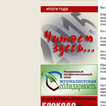
Вы 
Ког
раз
бел
пло
Его
В н
нер
каж
Но 
юно
тяну
Юри
сло
есл
Шми
Он 
аде
име
чел
Нес
хор