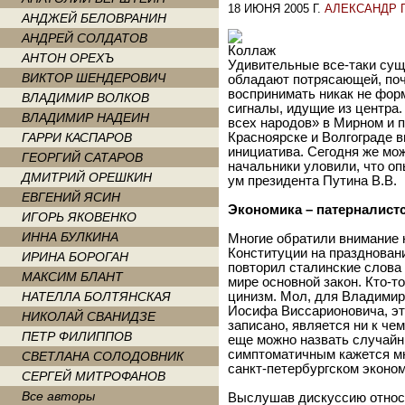
18 ИЮНЯ 2005 Г.
АЛЕКСАНДР 
АНДЖЕЙ БЕЛОВРАНИН
АНДРЕЙ СОЛДАТОВ
АНТОН ОРЕХЪ
Удивительные все-таки сущ
ВИКТОР ШЕНДЕРОВИЧ
обладают потрясающей, по
воспринимать никак не фор
ВЛАДИМИР ВОЛКОВ
сигналы, идущие из центра.
ВЛАДИМИР НАДЕИН
всех народов» в Мирном и п
ГАРРИ КАСПАРОВ
Красноярске и Волгограде 
инициатива. Сегодня же мож
ГЕОРГИЙ САТАРОВ
начальники уловили, что оп
ДМИТРИЙ ОРЕШКИН
ум президента Путина В.В.
ЕВГЕНИЙ ЯСИН
Экономика – патерналист
ИГОРЬ ЯКОВЕНКО
ИННА БУЛКИНА
Многие обратили внимание н
Конституции на празднован
ИРИНА БОРОГАН
повторил сталинские слова 
МАКСИМ БЛАНТ
мире основной закон. Кто-т
НАТЕЛЛА БОЛТЯНСКАЯ
цинизм. Мол, для Владимир
Иосифа Виссарионовича, эт
НИКОЛАЙ СВАНИДЗЕ
записано, является ни к че
ПЕТР ФИЛИППОВ
еще можно назвать случайн
симптоматичным кажется мн
СВЕТЛАНА СОЛОДОВНИК
санкт-петербургском эконо
СЕРГЕЙ МИТРОФАНОВ
Все авторы
Выслушав дискуссию относи