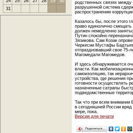
24
25
26
27
28
29
30
родственных связях между 
разрушенной система сдерже
31
распространению коррупции
Казалось бы, после этого г
право единолично смещать 
должен немедленно занятьс
Путин спокойно переназнач
Зязикова. Сам Козак опрове
Черкесии Мустафы Бадтыева
отпраздновавший свое 75-л
Магомедали Магомедов.
И здесь обнаруживается оч
власти. Как мобилизационн
самоизоляцию, так иерархи
устройства, где решения пр
готовности осуществлять р
назначенные сатрапы быстр
подведомственные территор
Так что при всем внимании
в сегодняшней России вряд
мере, пока.
Версия для печати
Поделиться…