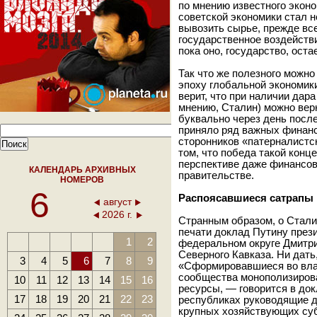
по мнению известного экон
советской экономики стал н
вывозить сырье, прежде все
государственное воздействи
пока оно, государство, ост
Так что же полезного можно
эпоху глобальной экономик
верит, что при наличии дара
мнению, Сталин) можно вер
буквально через день после
приняло ряд важных финанс
сторонников «патерналистс
том, что победа такой конц
перспективе даже финансов
КАЛЕНДАРЬ АРХИВНЫХ
правительстве.
НОМЕРОВ
6
Распоясавшиеся сатрапы
август
2026 г.
Странным образом, о Стали
печати доклад Путину през
1
2
федеральном округе Дмитри
Северного Кавказа. Ни дать
3
4
5
6
7
8
9
«Сформировавшиеся во вла
сообщества монополизирова
10
11
12
13
14
15
16
ресурсы, — говорится в док
17
18
19
20
21
22
23
республиках руководящие д
крупных хозяйствующих суб