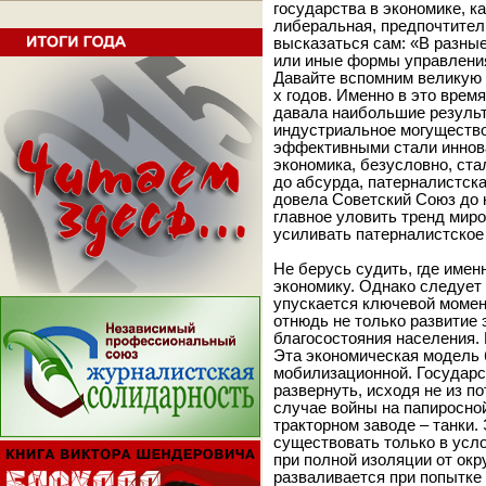
государства в экономике, к
либеральная, предпочтител
высказаться сам: «В разны
или иные формы управлени
Давайте вспомним великую 
х годов. Именно в это врем
давала наибольшие результ
индустриальное могущество
эффективными стали иннов
экономика, безусловно, ста
до абсурда, патерналистск
довела Советский Союз до к
главное уловить тренд миров
усиливать патерналистское
Не берусь судить, где имен
экономику. Однако следует 
упускается ключевой момен
отнюдь не только развитие 
благосостояния населения. 
Эта экономическая модель 
мобилизационной. Государс
развернуть, исходя не из по
случае войны на папиросно
тракторном заводе – танки.
существовать только в усл
при полной изоляции от ок
разваливается при попытке 