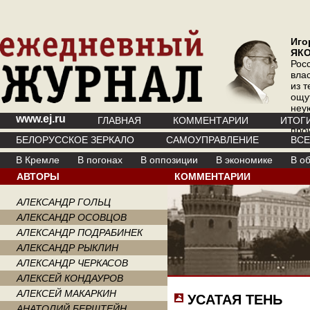
Иго
ЯК
Рос
вла
из т
ощу
неу
www.ej.ru
где 
ГЛАВНАЯ
КОММЕНТАРИИ
ИТОГ
про
БЕЛОРУССКОЕ ЗЕРКАЛО
САМОУПРАВЛЕНИЕ
ВС
инт
В Кремле
В погонах
В оппозиции
В экономике
В о
АВТОРЫ
КОММЕНТАРИИ
АЛЕКСАНДР ГОЛЬЦ
АЛЕКСАНДР ОСОВЦОВ
АЛЕКСАНДР ПОДРАБИНЕК
АЛЕКСАНДР РЫКЛИН
АЛЕКСАНДР ЧЕРКАСОВ
АЛЕКСЕЙ КОНДАУРОВ
АЛЕКСЕЙ МАКАРКИН
УСАТАЯ ТЕНЬ
АНАТОЛИЙ БЕРШТЕЙН