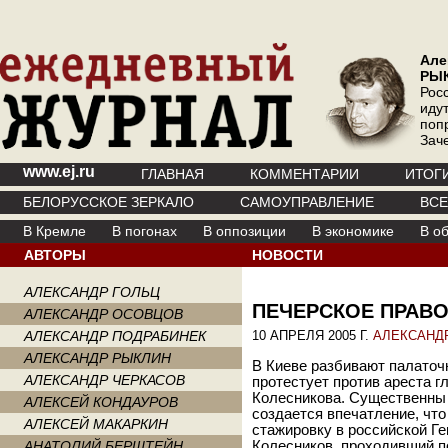
Але
РЫ
Рос
иду
поп
Зач
www.ej.ru
ГЛАВНАЯ
КОММЕНТАРИИ
ИТОГ
БЕЛОРУССКОЕ ЗЕРКАЛО
САМОУПРАВЛЕНИЕ
ВС
В Кремле
В погонах
В оппозиции
В экономике
В о
АВТОРЫ
НОВОСТИ
АЛЕКСАНДР ГОЛЬЦ
ПЕЧЕРСКОЕ ПРАВ
АЛЕКСАНДР ОСОВЦОВ
АЛЕКСАНДР ПОДРАБИНЕК
10 АПРЕЛЯ 2005 Г.
АЛЕКСАНД
АЛЕКСАНДР РЫКЛИН
В Киеве разбивают палаточны
АЛЕКСАНДР ЧЕРКАСОВ
протестует против ареста г
Колесникова. Существенны 
АЛЕКСЕЙ КОНДАУРОВ
создается впечатление, чт
АЛЕКСЕЙ МАКАРКИН
стажировку в российской Г
АНАТОЛИЙ БЕРШТЕЙН
Колесников, проходивший п