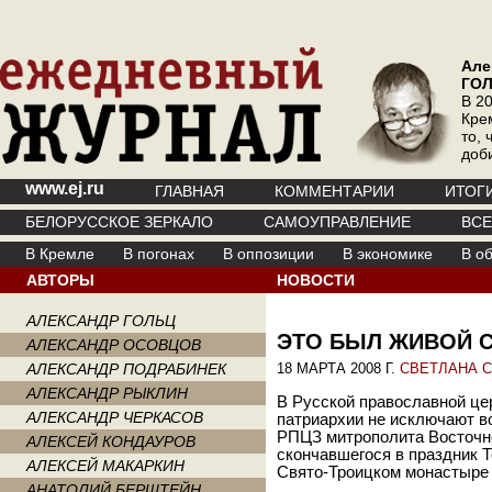
Але
ГО
В 20
Кре
то, 
доб
www.ej.ru
ГЛАВНАЯ
КОММЕНТАРИИ
ИТОГ
БЕЛОРУССКОЕ ЗЕРКАЛО
САМОУПРАВЛЕНИЕ
ВС
В Кремле
В погонах
В оппозиции
В экономике
В о
АВТОРЫ
НОВОСТИ
АЛЕКСАНДР ГОЛЬЦ
ЭТО БЫЛ ЖИВОЙ 
АЛЕКСАНДР ОСОВЦОВ
АЛЕКСАНДР ПОДРАБИНЕК
18 МАРТА 2008 Г.
СВЕТЛАНА 
АЛЕКСАНДР РЫКЛИН
В Русской православной це
АЛЕКСАНДР ЧЕРКАСОВ
патриархии не исключают в
РПЦЗ митрополита Восточно
АЛЕКСЕЙ КОНДАУРОВ
скончавшегося в праздник 
АЛЕКСЕЙ МАКАРКИН
Свято-Троицком монастыре 
АНАТОЛИЙ БЕРШТЕЙН