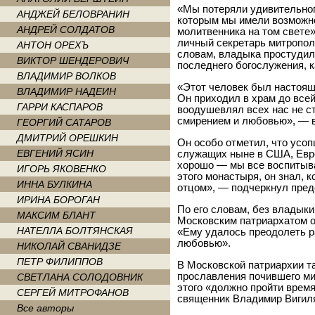
«Мы потеряли удивительног
АНДЖЕЙ БЕЛОВРАНИН
которым мы имели возможно
АНДРЕЙ СОЛДАТОВ
молитвенника на том свете
личный секретарь митропол
АНТОН ОРЕХЪ
словам, владыка простудил
ВИКТОР ШЕНДЕРОВИЧ
последнего богослужения, к
ВЛАДИМИР ВОЛКОВ
«Этот человек был настоящ
ВЛАДИМИР НАДЕИН
Он приходил в храм до всей 
ГАРРИ КАСПАРОВ
воодушевлял всех нас не с
смирением и любовью», — в
ГЕОРГИЙ САТАРОВ
ДМИТРИЙ ОРЕШКИН
Он особо отметил, что усоп
ЕВГЕНИЙ ЯСИН
служащих ныне в США, Евро
хорошо — мы все воспитыва
ИГОРЬ ЯКОВЕНКО
этого монастыря, он знал, к
ИННА БУЛКИНА
отцом», — подчеркнул пред
ИРИНА БОРОГАН
По его словам, без владык
МАКСИМ БЛАНТ
Московским патриархатом о
НАТЕЛЛА БОЛТЯНСКАЯ
«Ему удалось преодолеть р
любовью».
НИКОЛАЙ СВАНИДЗЕ
ПЕТР ФИЛИППОВ
В Московской патриархии т
прославления почившего ми
СВЕТЛАНА СОЛОДОВНИК
этого «должно пройти время
СЕРГЕЙ МИТРОФАНОВ
священник Владимир Вигил
Все авторы