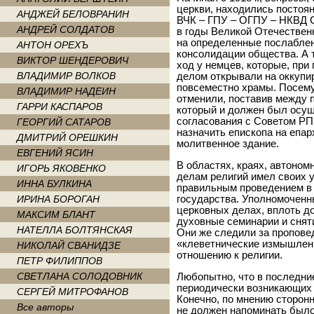
церкви, находились постоя
АНДЖЕЙ БЕЛОВРАНИН
ВЧК – ГПУ – ОГПУ – НКВД
АНДРЕЙ СОЛДАТОВ
в годы Великой Отечествен
на определенные послаблен
АНТОН ОРЕХЪ
консолидации общества. А т
ВИКТОР ШЕНДЕРОВИЧ
ход у немцев, которые, пр
ВЛАДИМИР ВОЛКОВ
делом открывали на оккупи
повсеместно храмы. Посему
ВЛАДИМИР НАДЕИН
отменили, поставив между 
ГАРРИ КАСПАРОВ
который и должен был осущ
согласования с Советом РПЦ
ГЕОРГИЙ САТАРОВ
назначить епископа на епар
ДМИТРИЙ ОРЕШКИН
молитвенное здание.
ЕВГЕНИЙ ЯСИН
В областях, краях, автоном
ИГОРЬ ЯКОВЕНКО
делам религий имел своих 
ИННА БУЛКИНА
правильным проведением в 
ИРИНА БОРОГАН
государства. Уполномоченн
церковных делах, вплоть до
МАКСИМ БЛАНТ
духовные семинарии и снят
НАТЕЛЛА БОЛТЯНСКАЯ
Они же следили за пропове
«клеветнические измышлени
НИКОЛАЙ СВАНИДЗЕ
отношению к религии.
ПЕТР ФИЛИППОВ
СВЕТЛАНА СОЛОДОВНИК
Любопытно, что в последние
периодически возникающих 
СЕРГЕЙ МИТРОФАНОВ
Конечно, по мнению сторонн
Все авторы
не должен напоминать былой