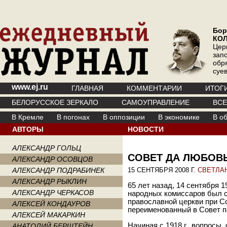
Бор
КО
Цер
зап
обр
суе
www.ej.ru
ГЛАВНАЯ
КОММЕНТАРИИ
ИТОГ
БЕЛОРУССКОЕ ЗЕРКАЛО
САМОУПРАВЛЕНИЕ
ВС
В Кремле
В погонах
В оппозиции
В экономике
В о
АВТОРЫ
НОВОСТИ
АЛЕКСАНДР ГОЛЬЦ
СОВЕТ ДА ЛЮБОВ
АЛЕКСАНДР ОСОВЦОВ
АЛЕКСАНДР ПОДРАБИНЕК
15 СЕНТЯБРЯ 2008 Г.
СВЕТЛА
АЛЕКСАНДР РЫКЛИН
65 лет назад, 14 сентября 
АЛЕКСАНДР ЧЕРКАСОВ
народных комиссаров был с
православной церкви при С
АЛЕКСЕЙ КОНДАУРОВ
переименованный в Совет п
АЛЕКСЕЙ МАКАРКИН
Начиная с 1918 г., вопросы
АНАТОЛИЙ БЕРШТЕЙН