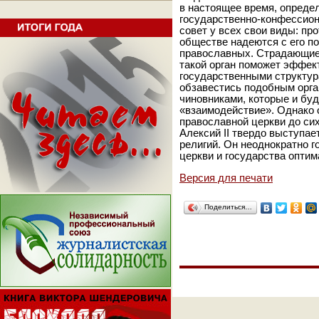
в настоящее время, опреде
государственно-конфессион
совет у всех свои виды: пр
обществе надеются с его п
православных. Страдающие 
такой орган поможет эффек
государственными структур
обзавестись подобным орга
чиновниками, которые и бу
«взаимодействие». Однако
православной церкви до си
Алексий II твердо выступае
религий. Он неоднократно г
церкви и государства опти
Версия для печати
Поделиться…