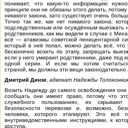
понимает, что какую-то информацию нужн
принципе они не обязаны этого делать, потому
никакого закона, зато существует очень больш
Точно так же, как нет никакого закона, ко
подследственным или осуждённым выезжать 
родственников, как мы видели в случае с Мих
всё — атавизмы советской пеницентарной си
который в неё попал, можно делать всё, что 
бесконечно возить по этапу, запрещать выез
если у него умирают родственники, даже под к
одной серии. И если мы хотим считаться
страной, мы должны эти вещи законодательно 
Дмитрий Динзе
,
адвокат Надежды Толоконни
Возить Надежду до самого освобождения они н
сообщать они имеют право, потому что эт
служебного пользования», их скрывают
безопасности перевозки и, возможно, без
человека, которого этапируют. Это всё 
внутриведомственными инструкциями, к кот
доступа.