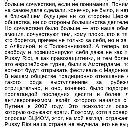
больше сочувствия, если не понимания. Поним
на самом деле сделали, конечно, не было, и нет
в ближайшем будущем ни со стороны Церкв
общества, ни со стороны большинства деятеле
Но сочувствия было больше — это наша обы
эмоция, сочувствуют тем, кому плохо, кто в 
кто борется, причём не только за себя, но и за
с Алёхиной, и с Толоконниковой. А теперь, к
свободу и позиционируют себя даже не как 
Pussy Riot, а как правозащитники, и тем бол
это европейское турне, были в Амстердаме, п
вот-вот будут открывать фестиваль с Мадонно
В нашем обществе традиционно отношение к
такого рода выступлениям за рубежа
отрицательно, и оно, конечно, было подогре
пропагандой последних десяти и более л
антиевропеизмом, взлёт которого начался 
Путина в 2007 году. Это психология осаж
которую окружают враги. Поэтому, хотя я сов
опросам ВЦИОМ, этот, на мой взгляд, отражае
Pussy Riot наша страна не выучила, его не вы