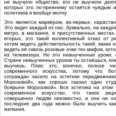
не выучило общество, его не выучили деят
которых это по-прежнему остаётся чуждым 
политиков я вообще молчу.
Это является маркёром, во-первых, нарастан
Это видит каждый из нас, буквально, на каждом
метро, в магазине, в присутственных местах,
вторых, это такой коллективный отказ от 
хотим видеть действительность такой, какая 
видеть её сквозь розовые очки тех мифов, кот
из телевизора. Но это невыученные уроки, а
Стране невыученных уроков ты остаёшься, пок
выучишь. Плюс это, конечно, полное не
современного искусства, потому что бо
сограждан засело на эстетике передвижник
Морозовой», как хорошо сказал один студ
боярыни Морозовой». Вся эстетика на этом 
современное искусство, что такое акц
совершенно людям неизвестно, и они не хо
последние два года можно было выучить как
желания.