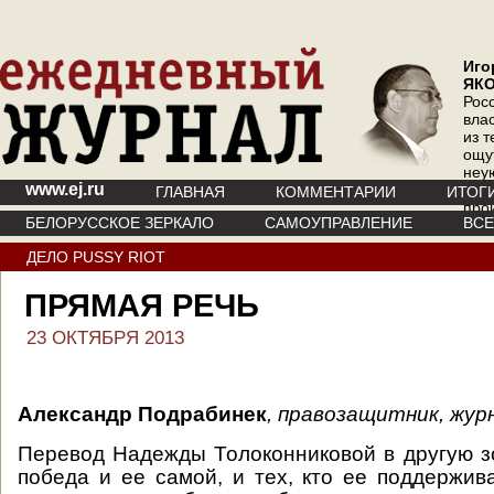
Иго
ЯК
Рос
вла
из т
ощу
неу
www.ej.ru
где 
ГЛАВНАЯ
КОММЕНТАРИИ
ИТОГ
про
БЕЛОРУССКОЕ ЗЕРКАЛО
САМОУПРАВЛЕНИЕ
ВС
инт
ДЕЛО PUSSY RIOT
ПРЯМАЯ РЕЧЬ
23 ОКТЯБРЯ 2013
Александр Подрабинек
, правозащитник, жур
Перевод Надежды Толоконниковой в другую з
победа и ее самой, и тех, кто ее поддержива