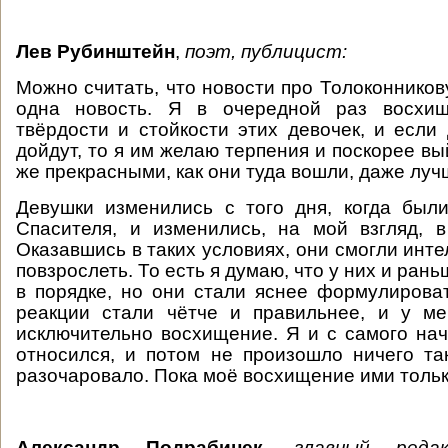
Лев Рубинштейн
,
поэт, публицист:
Можно считать, что новости про Толоконников
одна новость. Я в очередной раз восхищ
твёрдости и стойкости этих девочек, и если
дойдут, то я им желаю терпения и поскорее в
же прекрасными, как они туда вошли, даже луч
Девушки изменились с того дня, когда был
Спасителя, и изменились, на мой взгляд, 
Оказавшись в таких условиях, они смогли инт
повзрослеть. То есть я думаю, что у них и рань
в порядке, но они стали яснее формулирова
реакции стали чётче и правильнее, и у м
исключительно восхищение. Я и с самого на
относился, и потом не произошло ничего та
разочаровало. Пока моё восхищение ими тольк
Александр Подрабинек
,
главный редак