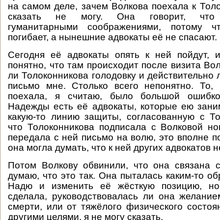
на самом деле, зачем Волкова поехала к Толо
сказать не могу. Она говорит, что р
гуманитарными соображениями, потому чт
погибает, а нынешние адвокаты её не спасают.
Сегодня её адвокаты опять к ней пойдут, 
понятно, что там происходит после визита Во
ли Толоконникова голодовку и действительно 
письмо мне. Столько всего непонятно. То,
поехала, я считаю, было большой ошибко
Надежды есть её адвокаты, которые ею зани
какую-то линию защиты, согласованную с То
что Толоконникова подписала с Волковой н
передала с ней письмо на волю, это вполне п
она могла думать, что к ней других адвокатов н
Потом Волкову обвинили, что она связана 
думаю, что это так. Она пыталась каким-то о
Надю и изменить её жёсткую позицию, но
сделала, руководствовалась ли она желани
смерти, или от тяжёлого физического состоян
другими целями, я не могу сказать.