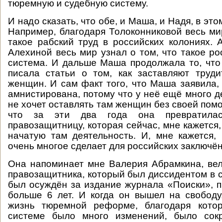
тюремную и судебную систему.
И надо сказать, что обе, и Маша, и Надя, в это
Например, благодаря Толоконниковой весь мир
такое рабский труд в российских колониях.
Алехиной весь мир узнал о том, что такое ро
система. И дальше Маша продолжала то, что
писала статьи о том, как заставляют труд
женщин. И сам факт того, что Маша заявила, 
амнистирована, потому что у неё ещё много д
не хочет оставлять там женщин без своей помо
что за эти два года она превратила
правозащитницу, которая сейчас, мне кажется
начатую там деятельность. И, мне кажется,
очень многое сделает для российских заключё
Она напоминает мне Валерия Абрамкина, вел
правозащитника, который был диссидентом в с
был осуждён за издание журнала «Поиски», п
больше 6 лет. И когда он вышел на свободу
жизнь тюремной реформе, благодаря котор
системе было много изменений, было сок