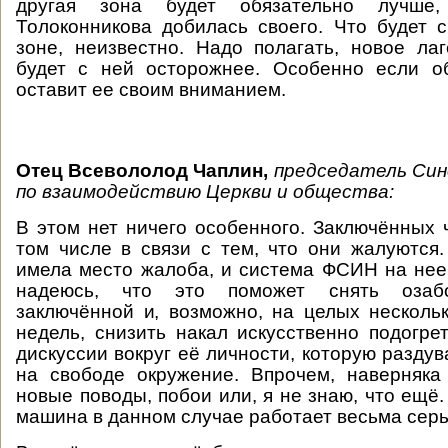
другая зона будет обязательно лучше
Толоконникова добилась своего. Что будет 
зоне, неизвестно. Надо полагать, новое ла
будет с ней осторожнее. Особенно если о
оставит ее своим вниманием.
Отец Всевололод Чаплин,
председатель
Син
по
взаимодействию
Церкви
и
общества
:
В этом нет ничего особенного. Заключённых ч
том числе в связи с тем, что они жалуются
имела место жалоба, и система ФСИН на нее
надеюсь, что это поможет снять озаб
заключённой и, возможно, на целых несколь
недель, снизить накал искусственно подогр
дискуссии вокруг её личности, которую разду
на свободе окружение. Впрочем, наверняка
новые поводы, побои или, я не знаю, что ещё
машина в данном случае работает весьма серь