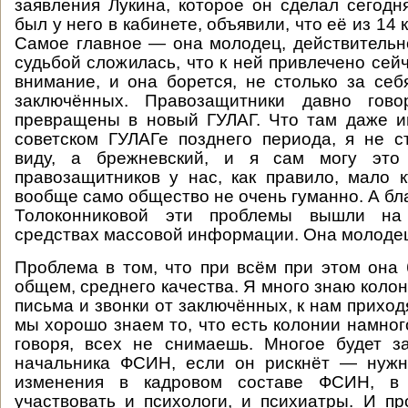
заявления Лукина, которое он сделал сегодня
был у него в кабинете, объявили, что её из 14 
Самое главное — она молодец, действительн
судьбой сложилась, что к ней привлечено сей
внимание, и она борется, не столько за себя
заключённых. Правозащитники давно гово
превращены в новый ГУЛАГ. Что там даже и
советском ГУЛАГе позднего периода, я не 
виду, а брежневский, и я сам могу это 
правозащитников у нас, как правило, мало к
вообще само общество не очень гуманно. А бл
Толоконниковой эти проблемы вышли н
средствах массовой информации. Она молодец,
Проблема в том, что при всём при этом она 
общем, среднего качества. Я много знаю колон
письма и звонки от заключённых, к нам приход
мы хорошо знаем то, что есть колонии намног
говоря, всех не снимаешь. Многое будет з
начальника ФСИН, если он рискнёт — нуж
изменения в кадровом составе ФСИН, в
участвовать и психологи, и психиатры. И пр