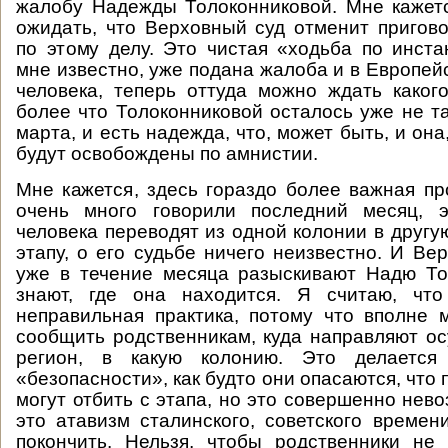
жалобу Надежды Толоконниковой. Мне кажет
ожидать, что Верховный суд отменит пригов
по этому делу. Это чистая «ходьба по инста
мне известно, уже подана жалоба и в Европей
человека, теперь оттуда можно ждать каког
более что Толоконниковой осталось уже не та
марта, и есть надежда, что, может быть, и он
будут освобождены по амнистии.
Мне кажется, здесь гораздо более важная пр
очень много говорили последний месяц, э
человека переводят из одной колонии в другую
этапу, о его судьбе ничего неизвестно. И Ве
уже в течение месяца разыскивают Надю То
знают, где она находится. Я считаю, чт
неправильная практика, потому что вполне
сообщить родственникам, куда направляют ос
регион, в какую колонию. Это делается
«безопасности», как будто они опасаются, что 
могут отбить с этапа, но это совершенно нев
это атавизм сталинского, советского времен
покончить. Нельзя, чтобы родственники не