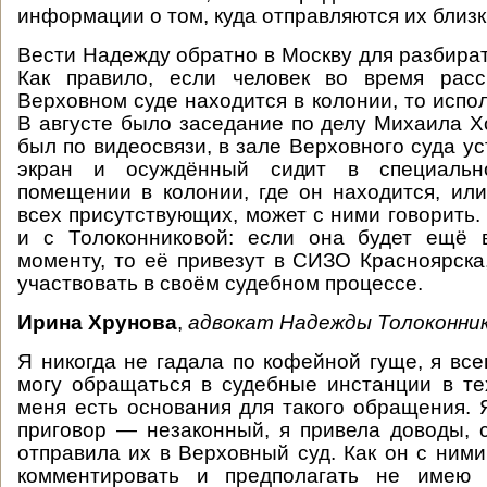
информации о том, куда отправляются их близк
Вести Надежду обратно в Москву для разбират
Как правило, если человек во время рас
Верховном суде находится в колонии, то испо
В августе было заседание по делу Михаила Хо
был по видеосвязи, в зале Верховного суда у
экран и осуждённый сидит в специальн
помещении в колонии, где он находится, ил
всех присутствующих, может с ними говорить.
и с Толоконниковой: если она будет ещё 
моменту, то её привезут в СИЗО Красноярска,
участвовать в своём судебном процессе.
Ирина Хрунова
,
адвокат Надежды Толоконник
Я никогда не гадала по кофейной гуще, я все
могу обращаться в судебные инстанции в тех
меня есть основания для такого обращения. Я
приговор — незаконный, я привела доводы,
отправила их в Верховный суд. Как он с ними
комментировать и предполагать не имею 