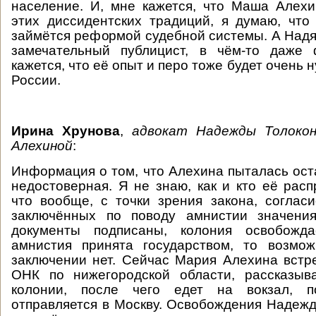
население. И, мне кажется, что Маша Алех
этих диссидентских традиций, я думаю, что 
займётся реформой судебной системы. А Надя 
замечательный публицист, в чём-то даже
кажется, что её опыт и перо тоже будет очень 
России.
Ирина Хрунова
,
адвокат Надежды Толокон
Алехиной
:
Информация о том, что Алехина пыталась ост
недостоверная. Я не знаю, как и кто её расп
что вообще, с точки зрения закона, соглас
заключённых по поводу амнистии значени
документы подписаны, колония освобожда
амнистия принята государством, то возмож
заключении нет. Сейчас Мария Алехина встр
ОНК по нижегородской области, рассказыв
колонии, после чего едет на вокзал, п
отправляется в Москву. Освобождения Надеж