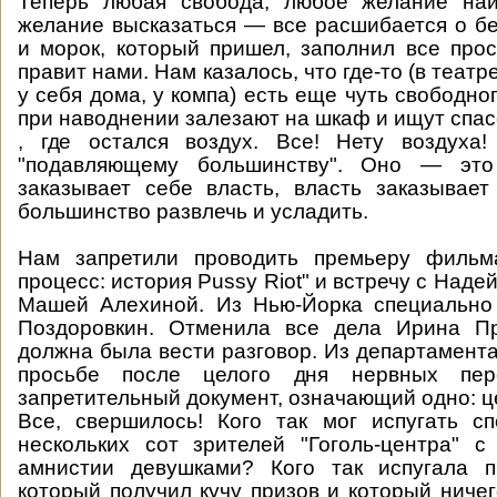
Теперь любая свобода, любое желание на
желание высказаться — все расшибается о б
и морок, который пришел, заполнил все прос
правит нами. Нам казалось, что где-то (в театр
у себя дома, у компа) есть еще чуть свободног
при наводнении залезают на шкаф и ищут спас
, где остался воздух. Все! Нету воздуха!
"подавляющему большинству". Оно — эт
заказывает себе власть, власть заказывает
большинство развлечь и усладить.
Нам запретили проводить премьеру фильм
процесс: история Pussy Riot" и встречу с Наде
Машей Алехиной. Из Нью-Йорка специально
Поздоровкин. Отменила все дела Ирина Пр
должна была вести разговор. Из департамента
просьбе после целого дня нервных пер
запретительный документ, означающий одно: ц
Все, свершилось! Кого так мог испугать с
нескольких сот зрителей "Гоголь-центра" 
амнистии девушками? Кого так испугала 
который получил кучу призов и который ничег