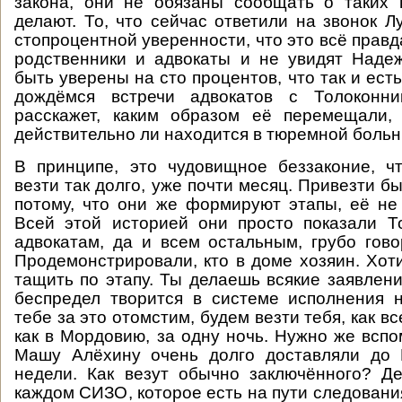
закона, они не обязаны сообщать о таких 
делают. То, что сейчас ответили на звонок Л
стопроцентной уверенности, что это всё правд
родственники и адвокаты и не увидят Наде
быть уверены на сто процентов, что так и ест
дождёмся встречи адвокатов с Толоконни
расскажет, каким образом её перемещали,
действительно ли находится в тюремной больн
В принципе, это чудовищное беззаконие, ч
везти так долго, уже почти месяц. Привезти б
потому, что они же формируют этапы, её не 
Всей этой историей они просто показали Т
адвокатам, да и всем остальным, грубо говор
Продемонстрировали, кто в доме хозяин. Хо
тащить по этапу. Ты делаешь всякие заявлени
беспредел творится в системе исполнения 
тебе за это отомстим, будем везти тебя, как вс
как в Мордовию, за одну ночь. Нужно же вспо
Машу Алёхину очень долго доставляли до 
недели. Как везут обычно заключённого? Д
каждом СИЗО, которое есть на пути следовани