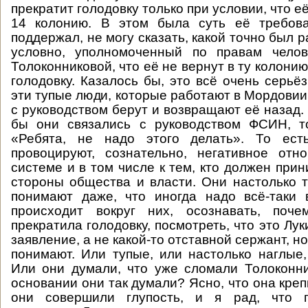
прекратит голодовку только при условии, что её
14 колонию. В этом была суть её требов
поддержал, не могу сказать, какой точно был ра
условно, уполномоченный по правам челов
Толоконниковой, что её не вернут в ту колонию
голодовку. Казалось бы, это всё очень серьё
эти тупые люди, которые работают в Мордовии
с руководством берут и возвращают её назад.
бы они связались с руководством ФСИН, т
«Ребята, не надо этого делать». То ест
провоцируют, сознательно, негативное отн
системе и в том числе к тем, кто должен при
стороны общества и власти. Они настолько т
понимают даже, что иногда надо всё-таки 
происходит вокруг них, осознавать, поче
прекратила голодовку, посмотреть, что это Лук
заявление, а не какой-то отставной сержант, но
понимают. Или тупые, или настолько наглые,
Или они думали, что уже сломали Толоконни
основании они так думали? Ясно, что она креп
они совершили глупость, и я рад, что п