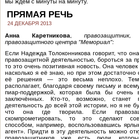
мы ждём с минуты на минуту.
ПРЯМАЯ РЕЧЬ
24 ДЕКАБРЯ 2013
Анна Каретникова
,
правозащитник,
правозащитного центра "Мемориал":
Если Надежда Толоконникова говорит, что она
правозащитной деятельностью, бороться за п
то это очень позитивная новость. Она челове
насколько я её знаю, но при этом достаточно 
её решения — это весьма неплохо. Те
располагает, благодаря своему письму и всем
пиар-поддержкой, которая была бы очень
заключённых. Кто-то, возможно, станет
деятельность до всей этой истории, но я не бу
что она где творила. Если правозащ
скомпрометировать, то это сделают со
способом, например, воспользовавшись ярл
агент». Придти в эту деятельность можно отк
правозащитников уже есть люди, которы