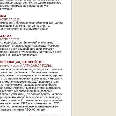
опытки договориться, Путин одним движением
ки может сломать всю переговорную
струкцию.
СМИ
 ФЕВРАЛЯ 2022
ммерсант": Москва и Киев обвиняют друг друга
скалации, Париж пытается их мирить,
шингтон трубит о неминуемой войне
БЛОГАХ
 ФЕВРАЛЯ 2022
ксандр Морозов: Зеленский очень умно,
орожно, "хладнокровно" (как сказал Макрон)
жится в этой опасной ситуации. Никакой
вады, никакого публичного милитаризма с его
роны, и никаких провокаций...
ЭСКАЛАЦИЯ, КОТОРОЙ НЕТ
АЛЕКСАНДР ГОЛЬЦ
 ФЕВРАЛЯ 2022 //
ква попала в собственную ловушку. В течение
сяцев она требовала от Запада выполнения
выполнимых в принципе ультиматумов, угрожая
и этом некими «военно-техническими мерами».
 этом, по утверждению США и других стран
ТО, происходило наращивание российских
ск вокруг Украины. Москва этого не отрицала,
аких внятных разъяснений не давала и
вляла с ухмылкой, что вольна делать на своей
ритории что угодно и не собирается ни перед
 отчитываться. Столкнувшись с угрозой новой
йны на Украине, США и их союзники по НАТО
чали поставки переносных противотанковых
мплексов и систем ПВО «Стингер».