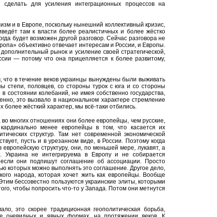
я сделать для усиления интеграционных процессов на
лизм и в Европе, поскольку нынешний коллективный кризис,
иведёт там к власти более реалистичных и более жёстко
гда будет возможен другой разговор. Сейчас разговора не
вропа» объективно отвечает интересам и России, и Европы.
 дополнительный рынок и усиление своей стратегической,
ссии — потому что она прицепляется к более развитому,
м, что в течение веков украинцы вынуждены были выживать
ы степи, половцев, со стороны турок с юга и со стороны
в состоянии колебаний, не имея собственно государства,
енно, это вызвало в национальном характере стремление
их более жёсткий характер, мы всё-таки отбились.
, во многих отношениях они более европейцы, чем русские,
кардинально менее европейцы в том, что касается их
итических структур. Там нет современной экономической
твует, пусть и в урезанном виде, в России. Поэтому когда
 европейскую структуру, они, по меньшей мере, лукавят, а
 Украина не интегрируема в Европу и не собирается
 если они подпишут соглашение об ассоциации. Просто
щью которых можно выполнять это соглашение. Другое дело,
кого народа, которая хочет жить как европейцы. Вообще
. Этим бессовестно пользуются украинские элиты, которыми
того, чтобы попросить что-то у Запада. Потом они метнутся
ало, это скорее традиционная геополитическая борьба,
ее очевидных и явных формах, на протяжении веков. К