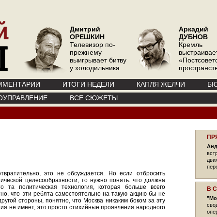
Дмитрий
Аркадий
ОРЕШКИН
ДУБНОВ
Телевизор по-
Кремль
прежнему
выстраивае
выигрывает битву
«Постсовет
у холодильника
пространств
ММЕНТАРИИ
ИТОГИ НЕДЕЛИ
КАПЛЯ ЖЕЛЧИ
БЮ
ОУПРАВЛЕНИЕ
ВСЕ СЮЖЕТЫ
ПР
Анд
вст
дви
пер
отвратительно, это не обсуждается. Но если отбросить
ической целесообразности, то нужно понять: что должна
о та политическая технология, которая больше всего
В 
но, что эти ребята самостоятельно на такую акцию бы не
"Мо
другой стороны, понятно, что Москва никаким боком за эту
сво
ния не имеет, это просто стихийные проявления народного
опе