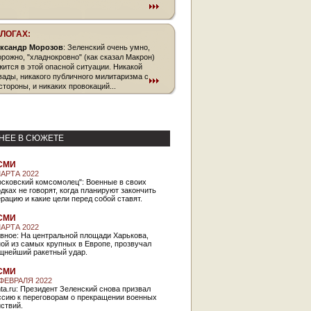
БЛОГАХ:
ксандр Морозов
: Зеленский очень умно,
орожно, "хладнокровно" (как сказал Макрон)
жится в этой опасной ситуации. Никакой
вады, никакого публичного милитаризма с
стороны, и никаких провокаций...
НЕЕ В СЮЖЕТЕ
СМИ
МАРТА 2022
осковский комсомолец": Военные в своих
дках не говорят, когда планируют закончить
рацию и какие цели перед собой ставят.
СМИ
МАРТА 2022
вное: На центральной площади Харькова,
ой из самых крупных в Европе, прозвучал
щнейший ракетный удар.
СМИ
 ФЕВРАЛЯ 2022
ta.ru: Президент Зеленский снова призвал
ссию к переговорам о прекращении военных
ствий.