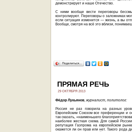
демонстрирует и наше Отечество.
С ними вообще вести переговоры бессмыс
контролируют. Переговоры о заложниках мог
если ситуация изменится — жизнь, а вы отп
Вообще, смотря на всё это вблизи, понимаешь
Поделиться…
ПРЯМАЯ РЕЧЬ
29 ОКТЯБРЯ 2013
Фёдор Лукьянов
,
журналист, политолог:
Россия не раз говорила на разных уров
Европейским Союзом все преференции и ос
так сказать, «наименьшего благоприятствован
наиболее жесткая схема. Для самой России 
репутация Газпрома на европейском рынке
окажется ли он прав или нет. Такого рода 