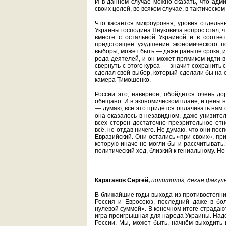
И в данном случае можно сказать, что адм
своих целей, во всяком случае, в тактическом
Что касается микроуровня, уровня отдельн
Украины господина Януковича вопрос стал, 
вместе с остальной Украиной и в соотве
предстоящее ухудшение экономического п
выборы, может быть — даже раньше срока, и 
рода деятелей, и он может прямиком идти в
свернуть с этого курса — значит сохранить 
сделал свой выбор, который сделали бы на 
камера Тимошенко.
России это, наверное, обойдётся очень до
обещано. И в экономическом плане, и цены 
— думаю, всё это придётся оплачивать нам с
она оказалось в незавидном, даже унизите
всех сторон достаточно презрительное от
всё, не отдав ничего. Не думаю, что они пос
Евразийский. Они остались «при своих», пр
которую иначе не могли бы и рассчитывать.
политический ход, близкий к гениальному. Но
Караганов Сергей,
политолог, д
екан факул
В ближайшие годы выхода из противостояния
Россия и Евросоюз, последний даже в бо
нулевой суммой». В конечном итоге страдают
игра проигрышная для народа Украины. Наде
России. Мы, может быть, начнём выходить 