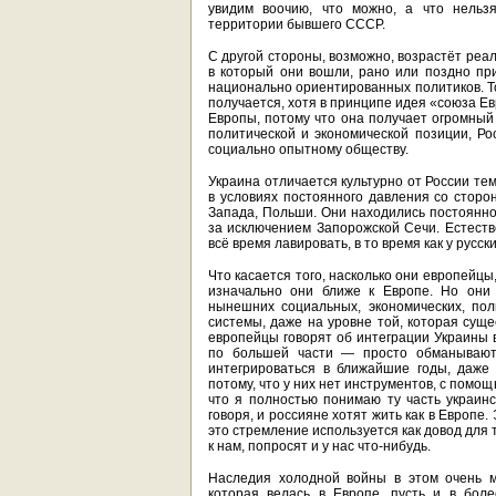
увидим воочию, что можно, а что нельз
территории бывшего СССР.
С другой стороны, возможно, возрастёт реа
в который они вошли, рано или поздно пр
национально ориентированных политиков. То
получается, хотя в принципе идея «союза Е
Европы, потому что она получает огромный
политической и экономической позиции, Ро
социально опытному обществу.
Украина отличается культурно от России те
в условиях постоянного давления со сторон
Запада, Польши. Они находились постоянно 
за исключением Запорожской Сечи. Естеств
всё время лавировать, в то время как у русск
Что касается того, насколько они европейцы
изначально они ближе к Европе. Но они 
нынешних социальных, экономических, пол
системы, даже на уровне той, которая сущес
европейцы говорят об интеграции Украины в
по большей части — просто обманывают.
интегрироваться в ближайшие годы, даже
потому, что у них нет инструментов, с помо
что я полностью понимаю ту часть украинс
говоря, и россияне хотят жить как в Европе
это стремление используется как довод для 
к нам, попросят и у нас что-нибудь.
Наследия холодной войны в этом очень м
которая велась в Европе, пусть и в бол