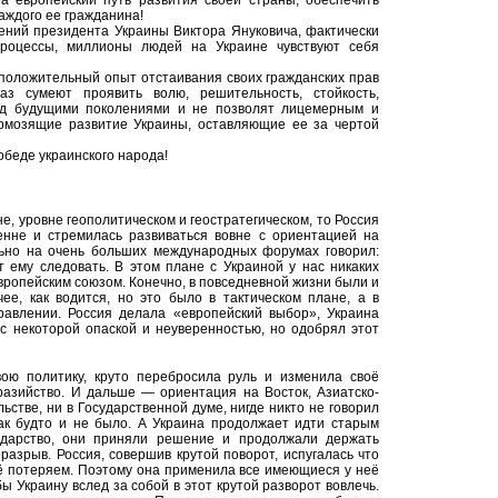
за европейский путь развития своей страны, обеспечить
аждого ее гражданина!
ений президента Украины Виктора Януковича, фактически
роцессы, миллионы людей на Украине чувствуют себя
положительный опыт отстаивания своих гражданских прав
з сумеют проявить волю, решительность, стойкость,
ед будущими поколениями и не позволят лицемерным и
рмозящие развитие Украины, оставляющие ее за чертой
обеде украинского народа!
е, уровне геополитическом и геостратегическом, то Россия
енне и стремилась развиваться вовне с ориентацией на
льно на очень больших международных форумах говорил:
 ему следовать. В этом плане с Украиной у нас никаких
Европейским союзом. Конечно, в повседневной жизни были и
ее, как водится, но это было в тактическом плане, а в
равлении. Россия делала «европейский выбор», Украина
с некоторой опаской и неуверенностью, но одобрял этот
вою политику, круто перебросила руль и изменила своё
разийство. И дальше — ориентация на Восток, Азиатско-
ьстве, ни в Государственной думе, нигде никто не говорил
как будто и не было. А Украина продолжает идти старым
ударство, они приняли решение и продолжали держать
азрыв. Россия, совершив крутой поворот, испугалась что
её потеряем. Поэтому она применила все имеющиеся у неё
бы Украину вслед за собой в этот крутой разворот вовлечь.