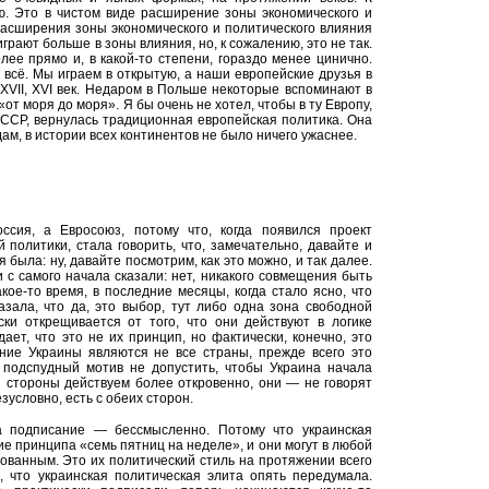
. Это в чистом виде расширение зоны экономического и
расширения зоны экономического и политического влияния
играют больше в зоны влияния, но, к сожалению, это не так.
лее прямо и, в какой-то степени, гораздо менее цинично.
и всё. Мы играем в открытую, а наши европейские друзья в
 XVII, XVI век. Недаром в Польше некоторые вспоминают в
от моря до моря». Я бы очень не хотел, чтобы в ту Европу,
ССР, вернулась традиционная европейская политика. Она
м, в истории всех континентов не было ничего ужаснее.
сия, а Евросоюз, потому что, когда появился проект
й политики, стала говорить, что, замечательно, давайте и
 была: ну, давайте посмотрим, как это можно, и так далее.
с самого начала сказали: нет, никакого совмещения быть
акое-то время, в последние месяцы, когда стало ясно, что
азала, что да, это выбор, тут либо одна зона свободной
ески открещивается от того, что они действуют в логике
дает, что это не их принцип, но фактически, конечно, это
ние Украины являются не все страны, прежде всего это
 подспудный мотив не допустить, чтобы Украина начала
й стороны действуем более откровенно, они — не говорят
зусловно, есть с обеих сторон.
а подписание — бессмысленно. Потому что украинская
 принципа «семь пятниц на неделе», и они могут в любой
сованным. Это их политический стиль на протяжении всего
 что украинская политическая элита опять передумала.