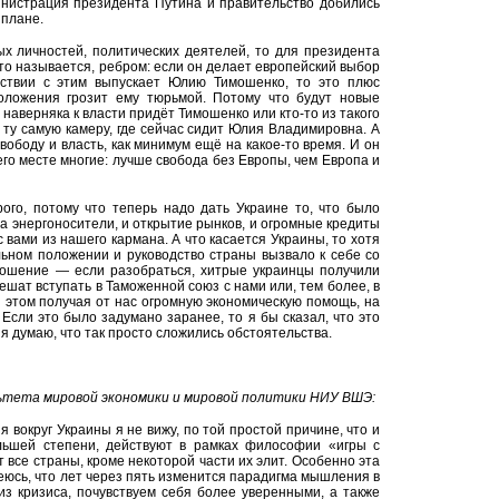
инистрация президента Путина и правительство добились
 плане.
ых личностей, политических деятелей, то для президента
что называется, ребром: если он делает европейский выбор
тствии с этим выпускает Юлию Тимошенко, то это плюс
оложения грозит ему тюрьмой. Потому что будут новые
наверняка к власти придёт Тимошенко или кто-то из такого
 ту самую камеру, где сейчас сидит Юлия Владимировна. А
свободу и власть, как минимум ещё на какое-то время. И он
его месте многие: лучше свобода без Европы, чем Европа и
рого, потому что теперь надо дать Украине то, что было
на энергоносители, и открытие рынков, и огромные кредиты
 вами из нашего кармана. А что касается Украины, то хотя
льном положении и руководство страны вызвало к себе со
ношение — если разобраться, хитрые украинцы получили
пешат вступать в Таможенной союз с нами или, тем более, в
и этом получая от нас огромную экономическую помощь, на
 Если это было задумано заранее, то я бы сказал, что это
 я думаю, что так просто сложились обстоятельства.
ьтета мировой экономики и мировой политики
НИУ ВШЭ:
 вокруг Украины я не вижу, по той простой причине, что и
льшей степени, действуют в рамках философии «игры с
 все страны, кроме некоторой части их элит. Особенно эта
юсь, что лет через пять изменится парадигма мышления в
из кризиса, почувствуем себя более уверенными, а также