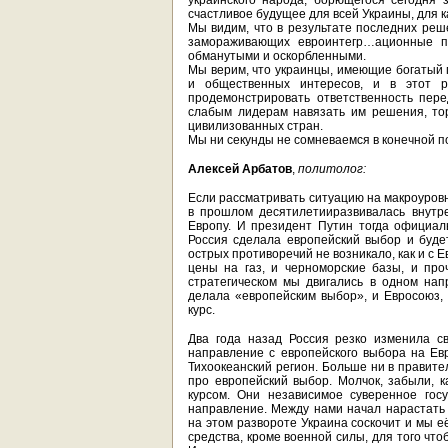
украинского народа, борющегося сегодня 
счастливое будущее для всей Украины, для к
Мы видим, что в результате последних реш
замораживающих евроинтегр…ационные п
обманутыми и оскорбленными.
Мы верим, что украинцы, имеющие богатый 
и общественных интересов, и в этот ра
продемонстрировать ответственность пер
слабым лидерам навязать им решения, то
цивилизованных стран.
Мы ни секунды не сомневаемся в конечной п
Алексей Арбатов
,
политолог:
Если рассматривать ситуацию на макроуровн
в прошлом десятилетииразвивалась внутр
Европу. И президент Путин тогда официа
Россия сделала европейский выбор и будет
острых противоречий не возникало, как и с 
цены на газ, и черноморские базы, и проч
стратегическом мы двигались в одном нап
делала «европейским выбор», и Евросоюз, 
курс.
Два года назад Россия резко изменила с
направление с европейского выбора на Ев
Тихоокеанский регион. Больше ни в правител
про европейский выбор. Молчок, забыли, 
курсом. Они независимое суверенное гос
направление. Между нами начал нарастать р
на этом развороте Украина соскочит и мы 
средства, кроме военной силы, для того что