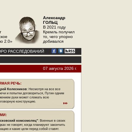
Александр
ГОЛЬЦ
В 2021 году
т
Кремль получил
ское
то, чего упорно
о 2.0»
добивался
РО РАССЛЕДОВАНИЙ
07 августа 2026 г.
ЯМАЯ РЕЧЬ:
рей Колесников
: Несмотря на все все
речи и попытки договориться, Путин одним
жением руки может сломать всю
еговорную конструкцию.
СМИ:
сковский комсомолец"
: Военные в своих
дках не говорят, когда планируют закончить
рацию и какие цели перед собой ставят.