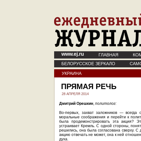
www.ej.ru
ГЛАВНАЯ
КО
БЕЛОРУССКОЕ ЗЕРКАЛО
САМ
УКРАИНА
ПРЯМАЯ РЕЧЬ
28 АПРЕЛЯ 2014
Дмитрий Орешкин
,
политолог:
Во-первых, захват заложников — всегда 
моральные соображения и перейти к полит
была продемонстрировать эта акция? Эт
устраивает Кремль. С одной стороны, понят
решились, она была согласована сверху. С 
акцию отвечать не может, она к ней отноше
духа.