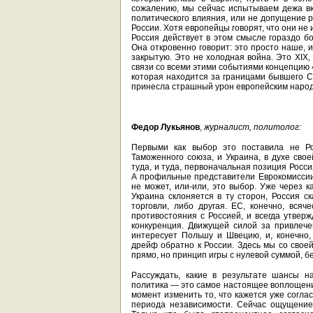
сожалению, мы сейчас испытываем дежа вю
политического влияния, или не допущение 
России. Хотя европейцы говорят, что они не 
Россия действует в этом смысле гораздо бо
Она откровенно говорит: это просто наше, 
закрытую. Это не холодная война. Это XIX,
связи со всеми этими событиями концепцию «
которая находится за границами бывшего С
принесла страшный урон европейским народа
Федор Лукьянов
,
журналист, политолог:
Первыми как выбор это поставила не Рос
Таможенного союза, и Украина, в духе свое
туда, и туда, первоначальная позиция Россия
А профильные представители Еврокомиссии 
не может, или-или, это выбор. Уже через к
Украина склоняется в ту сторон, Россия ск
торговли, либо другая. ЕС, конечно, всяч
противостояния с Россией, и всегда утверж
конкуренция. Движущей силой за привлече
интересует Польшу и Швецию, и, конечно,
дрейф обратно к России. Здесь мы со свое
прямо, но принцип игры с нулевой суммой, бе
Рассуждать, какие в результате шансы н
политика — это самое настоящее воплощение
момент изменить то, что кажется уже согла
периода независимости. Сейчас ощущение,