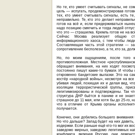
Но те, кто умеет считывать сигналы, не со
цель — испугать, продемонстрировав готов
тех, кто умеет считывать сигналы, есть те
неправильно. Те, кто это делает неправиль
готов на всё и, если придерживаться нынеш
надо позицию смягчить и тогда людей отпус
что это — страшилка. Кремль готов не на вс
Сейчас Москва реализует общую стра
информационного хаоса, с тем чтобы люди
Составляющая часть этой стратегии — зап
сопротивление бесполезно, а те, кто за, дол
Но, по моим ощущениям, после того к
противоположная. Местное «республиканско
обращает внимания, на них ходят посмотре
постоянно пишут какие-то бумаги. И чтобы 
откровенно бандитские вылазки. Это на са
костёр «народной войны», несмотря на все
убивая людей, похищая их и делая вид, что
изоляции террористической группы, при
легитимизированы и подтверждены. Так чт
структура ДНР бьётся в панике и не знает
страшное до 11 мая, или хотя бы до 25-го, н
что в отличие от Крыма органы исполнит
получается.
Конечно, они добились большего внимания к
Но что дальше? Запад будет на них давить
издержки. Если раньше ещё кто-то мог их вос
заведомо мирных, заведомо легитимных на
конфликта, включая Россию, они демонс