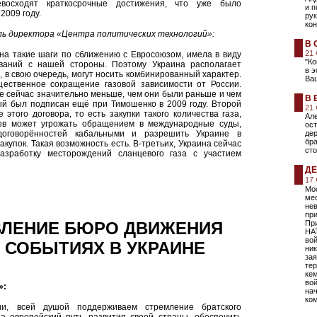
евосходят краткосрочные достижения, что уже было
и п
2009 году.
ру
кон
ь директора «Центра политических технологий»:
В 
21
 на такие шаги по сближению с Евросоюзом, имела в виду
"Ко
ваний с нашей стороны. Поэтому Украина располагает
в э
 в свою очередь, могут носить комбинированный характер.
Ва
ущественное сокращение газовой зависимости от России.
е сейчас значительно меньше, чем они были раньше и чем
В 
ый был подписан ещё при Тимошенко в 2009 году. Второй
21
того договора, то есть закупки такого количества газа,
Але
иев может угрожать обращением в международные суды,
ост
договорённостей кабальными и разрешить Украине в
дер
бра
купок. Такая возможность есть. В-третьих, Украина сейчас
сто
азработку месторождений сланцевого газа с участием
ДЕ
17
Мос
ме
не
пр
ВЛЕНИЕ БЮРО ДВИЖЕНИЯ
При
НА
вой
 СОБЫТИЯХ В УКРАИНЕ
ник
зая
тер
кем
во
»:
на
ко
ии, всей душой поддерживаем стремление братского