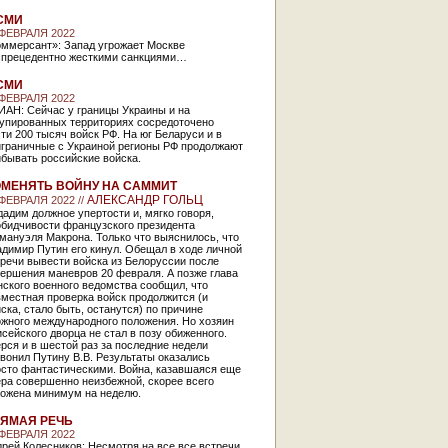
СМИ
 ФЕВРАЛЯ 2022
оммерсант»: Запад угрожает Москве
спрецедентно жесткими санкциями…
СМИ
 ФЕВРАЛЯ 2022
ИАН: Сейчас у границы Украины и на
купированных территориях сосредоточено
ти 200 тысяч войск РФ. На юг Беларуси и в
играничные с Украиной регионы РФ продолжают
бывать российские войска.
МЕНЯТЬ ВОЙНУ НА САММИТ
АЛЕКСАНДР ГОЛЬЦ
 ФЕВРАЛЯ 2022 //
адим должное упертости и, мягко говоря,
обидчивости французского президента
мануэля Макрона. Только что выяснилось, что
димир Путин его кинул. Обещал в ходе личной
речи вывести войска из Белоруссии после
ершения маневров 20 февраля. А позже глава
ского военного ведомства сообщил, что
местная проверка войск продолжится (и
ска, стало быть, останутся) по причине
ожного международного положения. Но хозяин
сейского дворца не стал в позу обиженного.
рся и в шестой раз за последние недели
вонил Путину В.В. Результаты оказались
осто фантастическими. Война, казавшаяся еще
ра совершенно неизбежной, скорее всего
ложена минимум на неделю.
ЯМАЯ РЕЧЬ
 ФЕВРАЛЯ 2022
рей Колесников: Несмотря на все все встречи