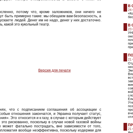
В 
24
ленно, потому что, кроме заложников, они ничего не
«К
ут быть примерно такие: мы обещаем вам безопасность, а
бе
ускаете людей. Денег им не надо, денег у них достаточно.
, какой это кукольный театр.
В 
23
УН
ок
поч
пр
при
ПО
21
Отд
не
Версия для печати
Эм
Вла
вст
зав
мин
сов
вой
сл
Ели
Уте
поз
нях, что с подписанием соглашения об ассоциации с
пр
вче
обые отношения закончатся, и Украина получает статус,
от
ия». Это относится и к газу, в случае с которым действует
это рискованно, поскольку в случае новой газовой войны
ПР
 может фатально пострадать, вне зависимости от того,
21
дипломатия вообще неэффективна, поскольку издержки для
Анд