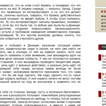
мневаются, что за этим стоит Кремль, и понимают, что его
ность на всё. В первую очередь — напугать Запад. Среди
В 
, кто правильно их интерпретирует, и те, кто это делает
но, склонны пугаться, говорить, что Кремль действительно
Але
ней позиции, он введёт войска. А чтобы этого избежать,
ост
тят. Те, кто интерпретирует сигналы правильно, понимает,
дер
ё, если бы это было так, то войска уже были бы в Донецке.
бра
тегию создания невыносимого организационного,
его 
 устали и требовали наведения элементарного порядка.
угивание. Те, кто против аннексии, должны понять, что
жны собраться и воспрять духом.
ак я побывал в Донецке, реальная ситуация ровно
РА
е» правительство сидит в загоне, на него уже никто не
ть, как в зоопарк, от них не зависит ничего, хотя они
как-то привлечь к себе внимание, они вынуждены идти на
В 
мом деле признак слабости. У них не получается разжечь
3 
 старания, и они вынуждены проводить бандитские акции,
"М
сво
 речь идёт о военных действиях, а реально речь идёт об
опе
своившей себе права, которые никем вообще не были
о захват заложников является признаком того, что сама
В 
, что бы им ещё сделать. Им надо сделать что-то такое
1 
адо сорвать выборы. А они сорвать ничего не могут, потому
Гла
ельной власти не под их контролем и изменить это не
одн
мо
 себе со стороны Запада, пусть и испуганно-брезгливого.
В 
, и они в результате получают тяжелейшие репутационные
25
принимать как борцов за свободу, то теперь, после захвата
Len
Ро
блюдателей, приезд которых согласован всеми сторонами
дей
трируют полную отмороженность, а вместе с ними её