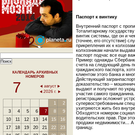
Паспорт к винтику
Внутренний паспорт с пропи
Тоталитарному государству
винтик системы, где он и че
(точнее, его отсутствие) с
прикрепления их к колхозам 
колхозникам начали выдава
паспорт подчас все еще важ
Пример: однажды Сбербанк 
счета на следующий день по
гражданского паспорта, хот
КАЛЕНДАРЬ АРХИВНЫХ
клиентом этого банка и мно
НОМЕРОВ
Действующий загранпаспорт
7
доказательство – мошеннич
август
выдают и получают по укра
2026 г.
участия самого гражданина.
регистрации осложнит устро
1
2
супервостребованным специ
ухитряются жить без внутре
3
4
5
6
7
8
9
Обходятся номером социаль
водительских прав. При это
10
11
12
13
14
15
16
продажи недвижимости… А п
17
18
19
20
21
22
23
границу.