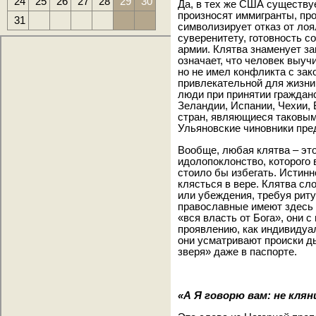
24
25
26
27
28
29
30
Да, в тех же США существуе
произносят иммигранты, пр
31
символизирует отказ от ло
суверенитету, готовность 
армии. Клятва знаменует з
означает, что человек выуч
но не имел конфликта с зак
привлекательной для жизни
люди при принятии граждан
Зеландии, Испании, Чехии, 
стран, являющиеся таковым
Ульяновские чиновники пре
Вообще, любая клятва – эт
идолопоклонство, которого 
стоило бы избегать. Истинн
клясться в вере. Клятва сл
или убеждения, требуя риту
православные имеют здесь 
«вся власть от Бога», они с
проявлению, как индивидуа
они усматривают происки д
зверя» даже в паспорте.
«А Я говорю вам: не кля