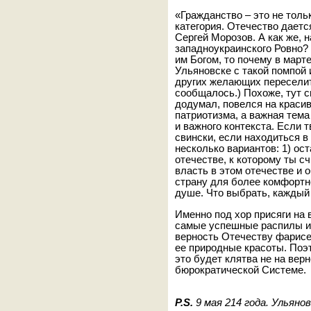
«Гражданство – это не толь
категория. Отечество дается
Сергей Морозов. А как же, 
западноукраинского Ровно?
им Богом, то почему в март
Ульяновске с такой помпой 
других желающих переселить
сообщалось.) Похоже, тут с
додумал, повелся на красив
патриотизма, а важная тема
и важного контекста. Если т
свински, если находиться в
несколько вариантов: 1) ос
отечестве, к которому ты с
власть в этом отечестве и о
страну для более комфортн
душе. Что выбрать, каждый
Именно под хор присяги на 
самые успешные распилы и 
верность Отечеству фарис
ее природные красоты. Поэт
это будет клятва не на вер
бюрократической Системе.
P.S.
9 мая 214 года. Ульяно