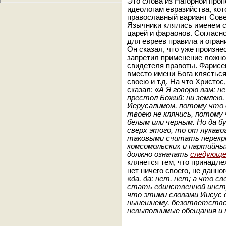
Это слова из Нагорной проп
идеологам евразийства, ко
православный вариант Сове
Язычники клялись именем с
царей и фараонов. Согласн
для евреев правила и огран
Он сказал, что уже произн
запретил применение ложной
свидетеля правоты. Фарисе
вместо имени Бога клястьс
своею и т.д. На что Христос
сказал: «
А Я говорю вам: н
престол Божий; ни землею,
Иерусалимом, потому что о
твоею не клянись, потому 
белым или черным. Но да бу
сверх этого, то от лукаво
таковыми считать перекре
комсомольских и партийны
должно означать
следующ
клянется тем, что принадлеж
нет ничего своего, не данно
«
да, да; нет, нет; а что с
стать единственной инстр
что этими словами Иисус о
нынешнему, безответствен
невыполнимые обещания и 