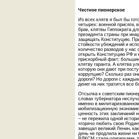
Честное пионерское
Из всех клятв я был бы го
четырех: военной присяги, 
брак, клятвы Гиппократа дл
президента страны при инау
защищать Конституцию. При 
стойкости убеждений и испо
количество разводов у нас 
открыть Конституцию РФ и 
прискорбный факт: большин
клятву гаранта. А клятва ул
которую они дают при пост
коррупцию? Сколько раз он
дороги? Но дороги с каждым
денег на них тратится все 
Отсылка к советским пионе
словах губернатора неслуч
именно в милитаризованно
мобилизационную экономику
ценность этих заклинаний н
– не пережила одной истори
«горячо любить свою Родину
завещал великий Ленин, как
день не продлила жизни ни
ВЛКСМ стали олигархами, п