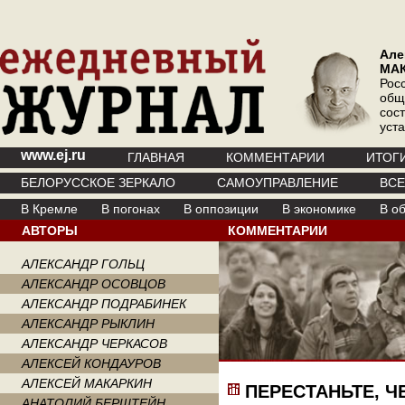
Але
МА
Рос
общ
сос
уст
www.ej.ru
ГЛАВНАЯ
КОММЕНТАРИИ
ИТОГ
БЕЛОРУССКОЕ ЗЕРКАЛО
САМОУПРАВЛЕНИЕ
ВС
В Кремле
В погонах
В оппозиции
В экономике
В о
АВТОРЫ
КОММЕНТАРИИ
АЛЕКСАНДР ГОЛЬЦ
АЛЕКСАНДР ОСОВЦОВ
АЛЕКСАНДР ПОДРАБИНЕК
АЛЕКСАНДР РЫКЛИН
АЛЕКСАНДР ЧЕРКАСОВ
АЛЕКСЕЙ КОНДАУРОВ
АЛЕКСЕЙ МАКАРКИН
ПЕРЕСТАНЬТЕ, Ч
АНАТОЛИЙ БЕРШТЕЙН