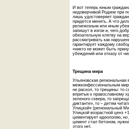
И вот теперь юным граждан
недоверчивой Родине при по
лишь удостоверяет граждан
придется менять. А что дел
религиозным или иным убеж
запишут в изгои и, чего добр
обязательную клятву на ве
рассматривать как нарушени
гарантирует каждому свобод
«никто не может быть прин
убеждений или отказу от ни
Трещина мира
Ульяновская региональная 
межконфессиональным миром
не раскол, то трещины: то 
впритык к православному хр
зеленого сквера, то запрещ
диктанте», то – детям чита
Улицкой» (региональный Мин
Улицкой возрастной ценз +1
цементирует идеологию, но 
цемент стал бетоном, нужн
этого нет.