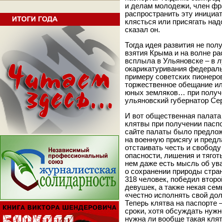
и делам молодежи, член ф
распространить эту инициат
клясться или присягать надо
сказал он.
Тогда идея развития не пол
взятия Крыма и на волне ра
всплыла в Ульяновске – в 
окарикатуривания федераль
примеру советских пионеро
торжественное обещание ил
юных земляков… при получе
ульяновский губернатор Се
И вот общественная палата
клятвы при получении пасп
сайте палаты было предлож
на военную присягу и предл
отстаивать честь и свобод
опасности, лишения и тягот
нем даже есть мысль об ув
о сохранении природы стран
318 человек, победил второ
девушек, а также некая сем
«честно исполнять свой дол
Теперь клятва на паспорте 
сроки, хотя обсуждать нужн
нужна ли вообще такая клят