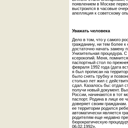
появлением в Москве перво
выстроился в часовые очер
апелляция к советскому опы
Уважать человека
Дело в том, что у самого ро
гражданину, ни тем более к 
достаточно начать замену п
Унизительная процедура. С
ксерокопий. Меня, помнится
паспортный стол по прежнем
февраля 1992 года (дата вс
я был прописан на территор
было снять трубку и позвон
столько лет жил с действит
сдал. Казалось бы: отдал 
получи новый документ. Вых
России, начинаются в тот м
паспорт. Родина в лице ее 
доверяет своим гражданам. 
ее территории родился ребе
автоматически является гр
родителям еще недавно пре
бюрократическую процедуру
06.02.1992».