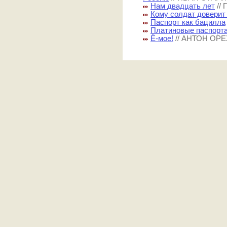
Нам двадцать лет
//
Кому солдат доверит
Паспорт как бацилла
Платиновые паспорт
Ё-мое!
// АНТОН ОР