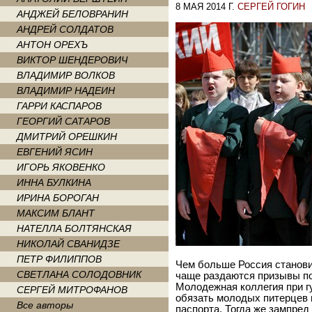
8 МАЯ 2014 Г.
СЕРГЕЙ ГОГИН
АНДЖЕЙ БЕЛОВРАНИН
АНДРЕЙ СОЛДАТОВ
АНТОН ОРЕХЪ
ВИКТОР ШЕНДЕРОВИЧ
ВЛАДИМИР ВОЛКОВ
ВЛАДИМИР НАДЕИН
ГАРРИ КАСПАРОВ
ГЕОРГИЙ САТАРОВ
ДМИТРИЙ ОРЕШКИН
ЕВГЕНИЙ ЯСИН
ИГОРЬ ЯКОВЕНКО
ИННА БУЛКИНА
ИРИНА БОРОГАН
МАКСИМ БЛАНТ
НАТЕЛЛА БОЛТЯНСКАЯ
НИКОЛАЙ СВАНИДЗЕ
ПЕТР ФИЛИППОВ
Чем больше Россия станови
СВЕТЛАНА СОЛОДОВНИК
чаще раздаются призывы пок
Молодежная коллегия при г
СЕРГЕЙ МИТРОФАНОВ
обязать молодых питерцев 
Все авторы
паспорта. Тогда же зампред