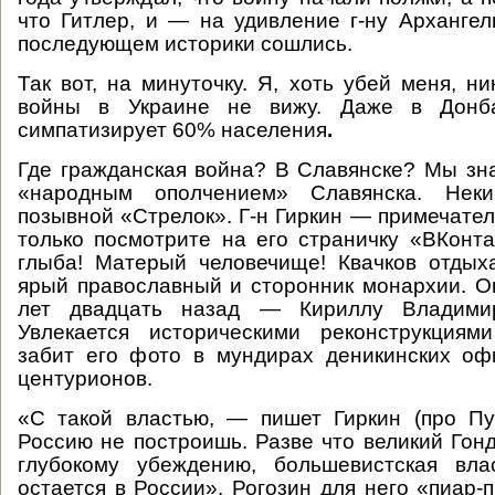
что Гитлер, и — на удивление г-ну Архангел
последующем историки сошлись.
Так вот, на минуточку. Я, хоть убей меня, н
войны в Украине не вижу. Даже в Донба
симпатизирует 60% населения
.
Где гражданская война? В Славянске? Мы зна
«народным ополчением» Славянска. Неки
позывной «Стрелок». Г-н Гиркин — примечател
только посмотрите на его страничку «ВКонта
глыба! Матерый человечище! Квачков отдых
ярый православный и сторонник монархии. 
лет двадцать назад — Кириллу Владимир
Увлекается историческими реконструкция
забит его фото в мундирах деникинских оф
центурионов.
«С такой властью, — пишет Гиркин (про Пу
Россию не построишь. Разве что великий Гон
глубокому убеждению, большевистская вл
остается в России». Рогозин для него «пиар-