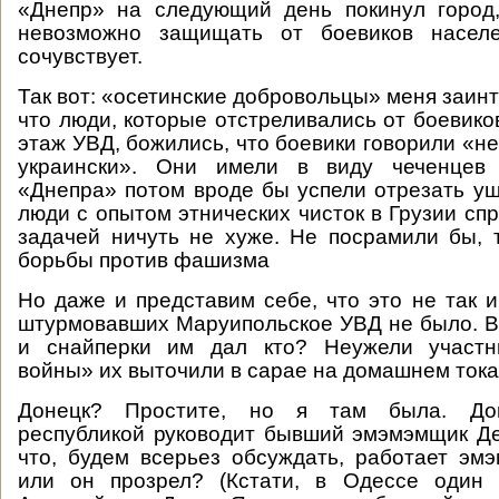
«Днепр» на следующий день покинул город,
невозможно защищать от боевиков населе
сочувствует.
Так вот: «осетинские добровольцы» меня заин
что люди, которые отстреливались от боевико
этаж УВД, божились, что боевики говорили «не 
украински». Они имели в виду чеченцев 
«Днепра» потом вроде бы успели отрезать уши
люди с опытом этнических чисток в Грузии сп
задачей ничуть не хуже. Не посрамили бы, т
борьбы против фашизма
Но даже и представим себе, что это не так и
штурмовавших Маруипольское УВД не было. В
и снайперки им дал кто? Неужели участн
войны» их выточили в сарае на домашнем ток
Донецк? Простите, но я там была. До
республикой руководит бывший эмэмэмщик Д
что, будем всерьез обсуждать, работает эм
или он прозрел? (Кстати, в Одессе один 