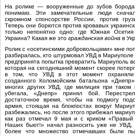
На ролике — вооруженные до зубов бородач
понимаю. Эти замечательные люди сначал
скромном спонсорстве России, против груз
Теперь они борются против кровавых украинс
только непонятно одно: где Южная Осетия
Украина? Какая же это
гражданская война
в Ук
Ролик с «осетинскими добровольцами» мне поп
разбиралась, кто штурмовал УВД в Мариуполе 
предпринята попытка превратить Мариуполь во
которая на сегодняшний момент скорее потерп
в том, что УВД в этот момент охраняли
созданного Коломойским батальона «Днепр»
многих других УВД, где милиция при таком
убегала, «Днепр» принял бой. Перестрел
достаточное время, чтобы на подмогу подо
армия, стоящая на блокпостах вокруг Мари
разбежались, но после этого прибежал мариуп
как раз отмечал 9 мая и с криком «Правый
Наших бьют!» начал разносить уже не УВД, 
более что множество отмечавших были пь