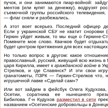
пучок, и они занимаются пиар-войной: зайду
ментов (или купят за денежку), водрузят ро
съемочной группы российского телевидения,
— флаг сняли и разбежались.
А этот воет всерьез. Последний офицер де
Если у украинской СБУ не хватит сноровки (
Гиркин уйдет живым, то мы еще о Гиркине-С
Помяните мое слово. Квачков будет отдыхать
будет центром притяжения для всех настоящих
Но только вопрос в другом: какое отношение
православный, русский, живущий всю жизнь в
царя Кирилла, имеет к
гражданской войне
в Ук
Стрелков, и где Славянск? И эти свои игр
гранатометы, ПЗРК — Гиркин-Стрелков что, 
игрушечной лавке «Сделай сам»?
Или вот зайдем в фейсбук Олега Кудухова
Осетии, соратника ее нынешнего през
Бибилова. Г-н Кудухов
разместил в сети
прек
названием «Осетинские добровольцы в Донецк