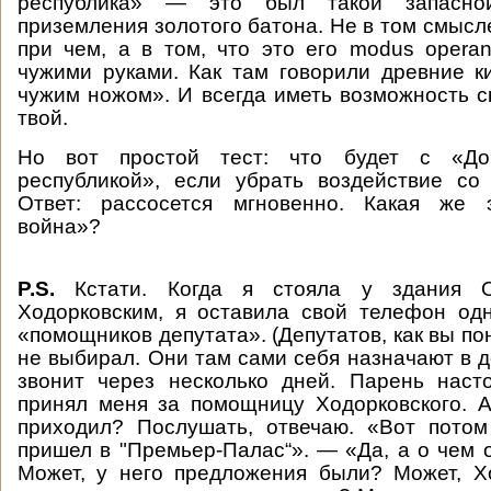
республика» — это был такой запасно
приземления золотого батона. Не в том смысле
при чем, а в том, что это его modus opera
чужими руками. Как там говорили древние к
чужим ножом». И всегда иметь возможность ск
твой.
Но вот простой тест: что будет с «До
республикой», если убрать воздействие со
Ответ: рассосется мгновенно. Какая же 
война»?
P.S.
Кстати. Когда я стояла у здания 
Ходорковским, я оставила свой телефон од
«помощников депутата». (Депутатов, как вы по
не выбирал. Они там сами себя назначают в д
звонит через несколько дней. Парень наст
принял меня за помощницу Ходорковского. А 
приходил? Послушать, отвечаю. «Вот пото
пришел в "Премьер-Палас“». — «Да, а о чем 
Может, у него предложения были? Может, Х