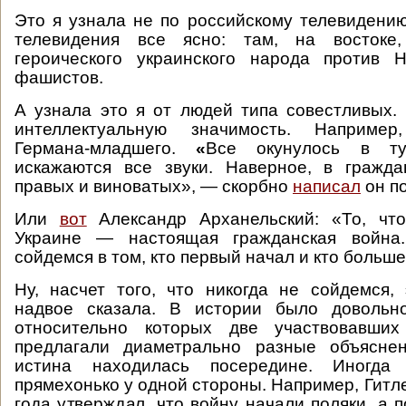
Это я узнала не по российскому телевидению
телевидения все ясно: там, на востоке,
героического украинского народа против 
фашистов.
А узнала это я от людей типа совестливых
интеллектуальную значимость. Наприме
Германа-младшего.
«
Все окунулось в ту
искажаются все звуки. Наверное, в гражда
правых и виноватых», — скорбно
написал
он п
Или
вот
Александр Арханельский: «То, что
Украине — настоящая гражданская война
сойдемся в том, кто первый начал и кто больше
Ну, насчет того, что никогда не сойдемся
надвое сказала. В истории было довольн
относительно которых две участвовавши
предлагали диаметрально разные объясне
истина находилась посередине. Иногда
прямехонько у одной стороны. Например, Гитл
года утверждал, что войну начали поляки, а 