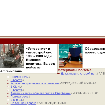
«Ускорение» и
Образован
«перестройка».
просто одо
1986–1988 годы.
Внешняя
политика. Вывод
войск из
Материалы по теме
Афганистана
Деэскалация, которой нет
// АЛ
Прямая речь
//
В блогах
//
Куда ведет средневековое сознание
// ЕЖЕДНЕВНЫЙ ЖУРНАЛ
В СМИ
//
В блогах
//
Англам и саксам обнулят счета в Сбербанке
// ИГОРЬ ЯКОВЕНКО
Прямая речь
//
В блогах
//
По военной дороге
// АЛЕКСАНДР ГОЛЬЦ