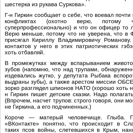
шестерка из рукава Суркова».
Г-н Гиркин сообщает о себе, что воевал почти
конфликтах (охотно верю, потому
суперпрофессионально) и что он офицер то л
Верю меньше, потому что не уверена, что в Ф
присягал Кириллу Владимировичу Романову.
контактов у него в этих патриотических гэб
хоть отбавляй.
В промежутках между вспарыванием живот
зубов (напомню, что над трупами, обнаружен
издевались жутко, у депутата Рыбака вспорот
выдраны зубы), а также арестом миссии ОБСЕ,
зорко разглядел шпионов НАТО (хорошо хоть н
н Гиркин пишет детские сказки. Надо полагат
(Впрочем, насчет трупов: строго говоря, они мо
не Гиркина, а его подчиненных.)
Короче — матерый человечище. Глыба. П
«ВКонтакте» понятно, что происходит в Сла
таких псов войны, слетевшихся в Крым, на