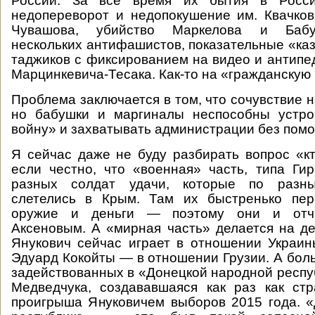
России. За все время их бытия в Росси
недопереворот и недопокушение им. Квачков
Чувашова, убийство Маркелова и Бабу
нескольких антифашистов, показательные «каз
таджиков с фиксированием на видео и антип
Марцинкевича-Тесака. Как-то на «гражданскую 
Проблема заключается в том, что сочувствие 
но бабушки и маргиналы неспособны устро
войну» и захватывать администрации без помо
Я сейчас даже не буду разбирать вопрос «к
если честно, что «военная» часть, типа Гир
разных солдат удачи, которые по разн
слетелись в Крым. Там их быстренько пер
оружие и деньги — поэтому они и отч
Аксеновым. А «мирная часть» делается на де
Янукович сейчас играет в отношении Украин
Эдуард Кокойты — в отношении Грузии. А бол
задействованных в «Донецкой народной респуб
Медведчука, создававшаяся как раз как ст
проигрыша Януковичем выборов 2015 года. 