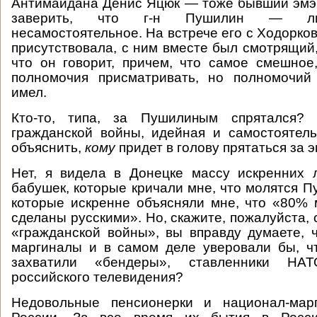
Антимайдана Денис Яцюк — тоже бывший эмэ
заверить, что г-н Пушилин — ли
несамостоятельное. На встрече его с Ходорков
присутствовала, с ним вместе был смотрящий,
что он говорит, причем, что самое смешно
полномочия присматривать, но полномочий
имел.
Кто-то, типа, за Пушилиным спрятался? 
гражданской войны, идейная и самостоятел
объяснить,
кому
придет в голову прятаться за
Нет, я видела в Донецке массу искренних 
бабушек, которые кричали мне, что молятся П
которые искренне объясняли мне, что «80%
сделаны русскими». Но, скажите, пожалуйста,
«гражданской войны», вы вправду думаете, 
маргиналы и в самом деле уверовали бы, ч
захватили «бендеры», ставленники НА
российского телевидения?
Недовольные пенсионерки и национал-мар