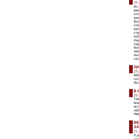
28
Из
име
отл
тре
Бо
соп
на
ста
поб
еще
год
бо
зе
пы
сп
ПР
28
Абб
от
бол
В 
28
ТА
мо
ист
лаб
Ни
ВЕ
ЗА
21
У 