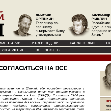
Дмитрий
Александр
ОРЕШКИН
РЫКЛИН
Телевизор по-
Российские
прежнему
идут на явн
выигрывает битву
попрание з
у холодильника
Зачем?
ММЕНТАРИИ
ИТОГИ НЕДЕЛИ
КАПЛЯ ЖЕЛЧИ
БЮ
ОУПРАВЛЕНИЕ
ВСЕ СЮЖЕТЫ
СОГЛАСИТЬСЯ НА ВСЕ
ным визитом в Шанхай, где проведет переговоры с
ублики Си Цзиньпином, после чего примет участие в
 мерам доверия в Азии (СВМДА). Российские СМИ уже
я пребывания Путина в Китае планируется подписать
ПР
го на повестке дня восемь «стратегических» проектов,
ния (создание совместного широкофюзеляжного
Лео
водство на территории КНР тяжелого вертолета типа
на 