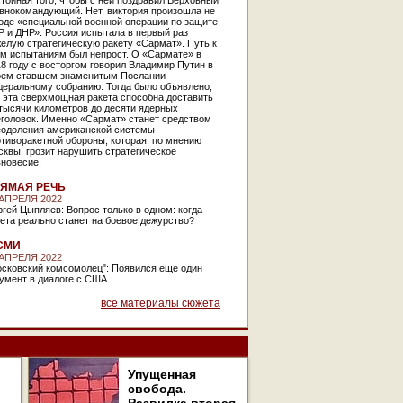
тойная того, чтобы с ней поздравил Верховный
авнокомандующий. Нет, виктория произошла не
оде «специальной военной операции по защите
 и ДНР». Россия испытала в первый раз
елую стратегическую ракету «Сармат». Путь к
им испытаниям был непрост. О «Сармате» в
8 году с восторгом говорил Владимир Путин в
оем ставшем знаменитым Послании
деральному собранию. Тогда было объявлено,
 эта сверхмощная ракета способна доставить
тысячи километров до десяти ядерных
еголовок. Именно «Сармат» станет средством
еодоления американской системы
тиворакетной обороны, которая, по мнению
квы, грозит нарушить стратегическое
вновесие.
ЯМАЯ РЕЧЬ
 АПРЕЛЯ 2022
гей Цыпляев: Вопрос только в одном: когда
ета реально станет на боевое дежурство?
СМИ
 АПРЕЛЯ 2022
осковский комсомолец": Появился еще один
умент в диалоге с США
все материалы сюжета
Упущенная
свобода.