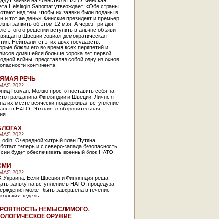
адут заявки на членство в НАТО. Финская
ета Helsingin Sanomat утверждает: «Обе страны
отают над тем, чтобы их заявки были поданы в
н и тот же день». Финские президент и премьер
жны заявить об этом 12 мая. А через три дня
ле этого о решении вступить в альянс объявит
авящая в Швеции социал-демократическая
тия. Нейтралитет этих двух государств,
орые блюли его во время всех перипетий и
изисов длившейся больше сорока лет первой
одной войны, представлял собой одну из основ
опасности континента.
ЯМАЯ РЕЧЬ
 МАЯ 2022
нид Гозман: Можно просто поставить себя на
сто гражданина Финляндии и Швеции. Лично я
на их месте всячески поддерживал вступление
раны в НАТО. Это чисто оборонительная
ия...
БЛОГАХ
 МАЯ 2022
_odin: Очередной хитрый план Путина
ботал: теперь и с северо-запада безопасность
ссии будет обеспечивать военный блок НАТО
СМИ
 МАЯ 2022
К-Украина: Если Швеция и Финляндия решат
ать заявку на вступление в НАТО, процедура
верждения может быть завершена в течение
скольких недель.
РОЯТНОСТЬ НЕМЫСЛИМОГО.
ОЛОГИЧЕСКОЕ ОРУЖИЕ