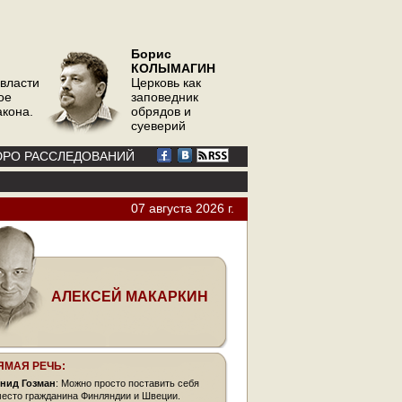
Борис
КОЛЫМАГИН
 власти
Церковь как
ое
заповедник
акона.
обрядов и
суеверий
РО РАССЛЕДОВАНИЙ
07 августа 2026 г.
АЛЕКСЕЙ МАКАРКИН
ЯМАЯ РЕЧЬ:
нид Гозман
: Можно просто поставить себя
место гражданина Финляндии и Швеции.