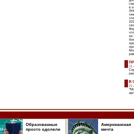
дос
гл
в х
ЛНР
тяж
эт
201
св
Фе
что
на 
бо
пр
про
Мос
ра
ПР
21
Сер
рак
В 
21
"М
арг
Образованные
Американская
просто одолели
мечта