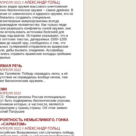
АЛЕКСАНДР ГОЛЬЦ
 АПРЕЛЯ 2022 //
 всех видов оружия массового уничтожения
нно биологическое оружие – самое древнее. В
ичие от химического и ядерного оружия, его не
бовалось создавать специально.
лезнетворные микроорганизмы всегда
ровождали человечество. Как только люди
чали разрешать конфликты силой оружия, они
ли использовать источники болезней для
еды над врагом. Историки указывают, что в
 хеттских текстах, датируемых 1500–1200
ами до нашей эры, сообщалось о том, что
льных туляремией отправляли во вражеские
мли, дабы вызвать эпидемию. Ассирийцы
тались отравить вражеские колодцы грибками
орыньи.
ЯМАЯ РЕЧЬ
 АПРЕЛЯ 2022
ас Галлямов: Победу оправдать легко, а её
сутствие не оправдаешь вообще ничем, тем
ее биологическим оружием...
СМИ
 АПРЕЛЯ 2022
СС: Южные регионы России потенциально
гут быть подвержены биологическим угрозам,
очником которых, в частности, являются
оратории у границ страны. Об этом заявил
колай Патрушев
РОЯТНОСТЬ НЕМЫСЛИМОГО. ГОНКА
 «САРМАТОМ»
АЛЕКСАНДР ГОЛЬЦ
 АПРЕЛЯ 2022 //
российских Вооруженных сил случилась победа,