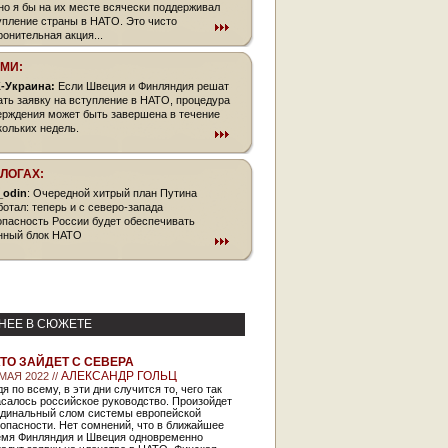
но я бы на их месте всячески поддерживал
упление страны в НАТО. Это чисто
ронительная акция...
СМИ:
-Украина:
Если Швеция и Финляндия решат
ать заявку на вступление в НАТО, процедура
ерждения может быть завершена в течение
кольких недель.
БЛОГАХ:
_odin
: Очередной хитрый план Путина
ботал: теперь и с северо-запада
опасность России будет обеспечивать
нный блок НАТО
НЕЕ В СЮЖЕТЕ
ТО ЗАЙДЕТ С СЕВЕРА
АЛЕКСАНДР ГОЛЬЦ
МАЯ 2022 //
я по всему, в эти дни случится то, чего так
салось российское руководство. Произойдет
рдинальный слом системы европейской
опасности. Нет сомнений, что в ближайшее
емя Финляндия и Швеция одновременно