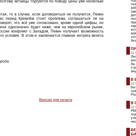
под
 Поэтому китайцы торгуются по поводу цены уже несколько
газ
раб
оди
тая, то в случае, если договориться не получится, Пекин
дол
час перед Кремлём стоит проблема, соглашаться ли на
пос
пр
оворят, что всё уже согласовано, кроме одной цифры, но
пар
ена однозначно будет ниже, чем на европейском рынке,
кот
России конфликт с Западом, Пекин получает возможность
кр
о условия. В этом и заключается главная интрига визита
хол
без
ПР
12
Лео
ме
орода.
бы 
ст
акц
В 
12
bor
сра
Ро
Версия для печати
В 
12
РБ
под
ут
не
ВЕ
БИ