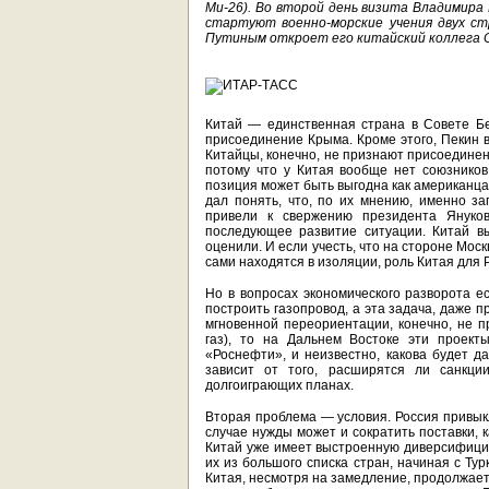
Ми-26). Во второй день визита Владимира
стартуют военно-морские учения двух ст
Путиным откроет его китайский коллега С
Китай — единственная страна в Совете Бе
присоединение Крыма. Кроме этого, Пекин 
Китайцы, конечно, не признают присоединен
потому что у Китая вообще нет союзников
позиция может быть выгодна как американцам,
дал понять, что, по их мнению, именно з
привели к свержению президента Янукови
последующее развитие ситуации. Китай вы
оценили. И если учесть, что на стороне Мос
сами находятся в изоляции, роль Китая для 
Но в вопросах экономического разворота е
построить газопровод, а эта задача, даже п
мгновенной переориентации, конечно, не 
газ), то на Дальнем Востоке эти проект
«Роснефти», и неизвестно, какова будет д
зависит от того, расширятся ли санкци
долгоиграющих планах.
Вторая проблема — условия. Россия привыкл
случае нужды может и сократить поставки, к
Китай уже имеет выстроенную диверсифицир
их из большого списка стран, начиная с Ту
Китая, несмотря на замедление, продолжает