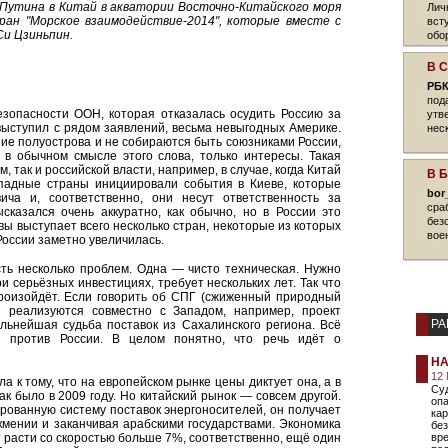
 Путина в Китай в акватории Восточно-Китайского моря
Лич
ран "Морское взаимодействие-2014", которые вместе с
вст
и Цзиньпин.
обо
В 
РБК
под
зопасности ООН, которая отказалась осудить Россию за
утв
выступил с рядом заявлений, весьма невыгодных Америке.
нес
ие полуострова и не собираются быть союзниками России,
 в обычном смысле этого слова, только интересы. Такая
 так и российской власти, например, в случае, когда Китай
В 
ападные страны инициировали события в Киеве, которые
bor
ча и, соответственно, они несут ответственность за
сра
сказался очень аккуратно, как обычно, но в России это
без
квы выступает всего несколько стран, некоторые из которых
вое
России заметно увеличилась.
сть несколько проблем. Одна — чисто техническая. Нужно
ри серьёзных инвестициях, требует нескольких лет. Так что
произойдёт. Если говорить об СПГ (сжиженный природный
ы реализуются совместно с Западом, например, проект
РА
альнейшая судьба поставок из Сахалинского региона. Всё
и против России. В целом понятно, что речь идёт о
НА
12 
а к тому, что на европейском рынке цены диктует она, а в
Суд
ак было в 2009 году. Но китайский рынок — совсем другой.
опа
ованную систему поставок энергоносителей, он получает
ка
ркмении и заканчивая арабскими государствами. Экономика
без
 расти со скоростью больше 7%, соответственно, ещё один
вр