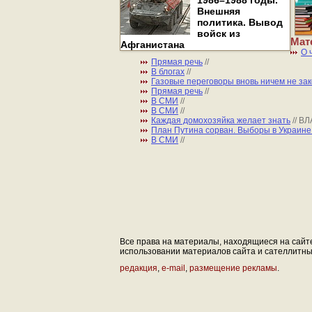
1986–1988 годы.
Внешняя
политика. Вывод
войск из
Мат
Афганистана
О 
Прямая речь
//
В блогах
//
Газовые переговоры вновь ничем не за
Прямая речь
//
В СМИ
//
В СМИ
//
Каждая домохозяйка желает знать
// 
План Путина сорван. Выборы в Украине
В СМИ
//
Все права на материалы, находящиеся на сайте 
использовании материалов сайта и сателлитных 
редакция
,
e-mail
,
размещение рекламы
.