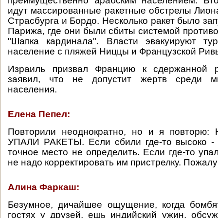
преимущественно арабским населением. Вто
идут массированные ракетные обстрелы Лиона
Страсбурга и Бордо. Несколько ракет было за
Парижа, где они были сбиты системой против
"Шапка кардинала". Власти эвакуируют ту
население с пляжей Ниццы и Французской Рив
Израиль призвал Францию к сдержанной р
заявил, что не допустит жертв среди ми
населения.
Елена Пепел:
Повторили неоднократно, но и я повторю
УПАЛИ РАКЕТЫ. Если сбили где-то высоко -
точное место не определить. Если где-то упа
не надо корректировать им пристрелку. Пожалу
Алина Фаркаш:
Безумное, дичайшее ощущение, когда бомбя
гостях у друзей, ешь индийский ужин, обсу