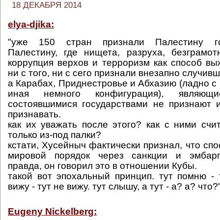
18 ДЕКАБРЯ 2014
elya-djika:
"уже 150 стран признали Палестину го
Палестину, где нищета, разруха, безграмо
коррупция верхов и терроризм как способ выж
ни с того, ни с сего признали внезапно случив
а Карабах, Приднестровье и Абхазию (ладно с 
иная немного конфигурация), являющи
состоявшимися государствами не признают 
признавать.
как их уважать после этого? как с ними счит
только из-под палки?
кстати, Хусейныч фактически признал, что сп
мировой порядок через санкции и эмбарг
правда, он говорил это в отношении Кубы.
такой вот эпохальный принцип. тут помню - 
вижу - тут не вижу. тут слышу, а тут - а? а? что?"
Eugeny Nickelberg: