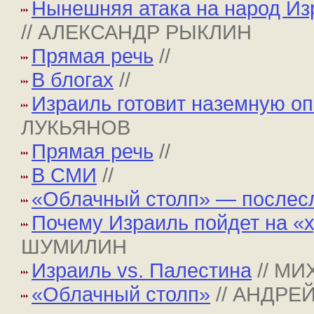
Нынешняя атака на народ Из
// АЛЕКСАНДР РЫКЛИН
Прямая речь
//
В блогах
//
Израиль готовит наземную оп
ЛУКЬЯНОВ
Прямая речь
//
В СМИ
//
«Облачный столп» — послес
Почему Израиль пойдет на «
ШУМИЛИН
Израиль vs. Палестина
// М
«Облачный столп»
// АНДР