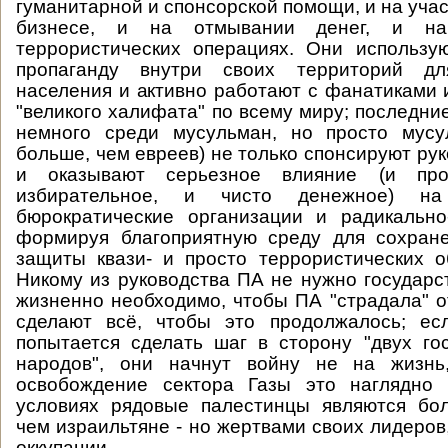
гуманитарной и спонсорской помощи, и на уча
бизнесе, и на отмывании денег, и на
террористических операциях. Они использу
пропаганду внутри своих территорий дл
населения и активно работают с фанатиками 
"великого халифата" по всему миру; последни
немного среди мусульман, но просто мус
больше, чем евреев) не только спонсируют ру
и оказывают серьезное влияние (и проп
избирательное, и чисто денежное) на
бюрократические организации и радикально
формируя благоприятную среду для сохране
защиты квази- и просто террористических 
Никому из руководства ПА не нужно государс
жизненно необходимо, чтобы ПА "страдала" от
сделают всё, чтобы это продолжалось; ес
попытается сделать шаг в сторону "двух го
народов", они начнут войну не на жизнь
освобождение сектора Газы это наглядно 
условиях рядовые палестинцы являются бо
чем израильтяне - но жертвами своих лидеров
оккупации.