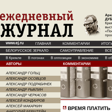
Арк
ДУ
Кре
выс
«По
про
www.ej.ru
ГЛАВНАЯ
КОММЕНТАРИИ
ИТОГ
БЕЛОРУССКОЕ ЗЕРКАЛО
САМОУПРАВЛЕНИЕ
ВС
В Кремле
В погонах
В оппозиции
В экономике
В о
АВТОРЫ
КОММЕНТАРИИ
АЛЕКСАНДР ГОЛЬЦ
АЛЕКСАНДР ОСОВЦОВ
АЛЕКСАНДР ПОДРАБИНЕК
АЛЕКСАНДР РЫКЛИН
АЛЕКСАНДР ЧЕРКАСОВ
АЛЕКСЕЙ КОНДАУРОВ
АЛЕКСЕЙ МАКАРКИН
ВРЕМЯ ПЛАТИТЬ
АНАТОЛИЙ БЕРШТЕЙН