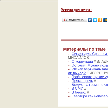
Версия для печати
Поделиться…
Материалы по теме
Финляндия. Сравним
МИХАЙЛОВ
О коррупции
// ВЛА
Эстония. Можем поза
РФ как вертикаль вла
ли выход?
// ИГОРЬ Ч
Грабь своих, чужие у
Прямая речь
//
Бюджет с тремя неи
В СМИ
//
В блогах
//
Квартира как непозв