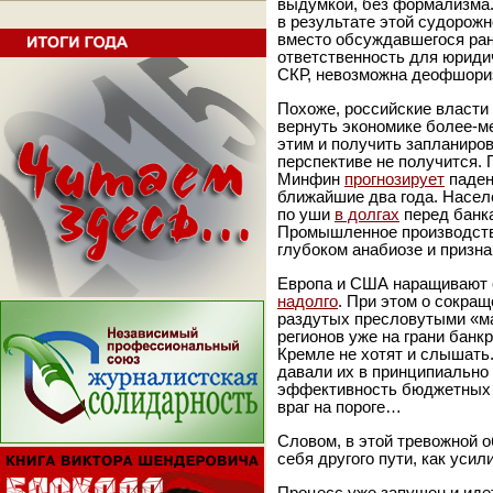
выдумкой, без формализма.
в результате этой судорож
вместо обсуждавшегося ране
ответственность для юридич
СКР, невозможна деофшори
Похоже, российские власти
вернуть экономике более-м
этим и получить запланиро
перспективе не получится. 
Минфин
прогнозирует
паден
ближайшие два года. Насел
по уши
в долгах
перед банка
Промышленное производство
глубоком анабиозе и призн
Европа и США наращивают с
надолго
. При этом о сокра
раздутых пресловутыми «ма
регионов уже на грани банк
Кремле не хотят и слышать
давали их в принципиально
эффективность бюджетных 
враг на пороге…
Словом, в этой тревожной о
себя другого пути, как уси