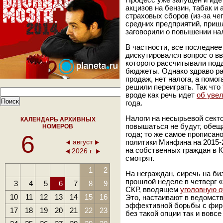
Процесс уже запущен и иде
акцизов на бензин, табак и 
страховых сборов (из-за че
средних предприятий, приш
заговорили о повышении на
В частности, все последнее
дискутировался вопрос о в
которого рассчитывали под
бюджеты. Однако здраво ра
продаж, нет налога, а помо
решили переиграть. Так что
вроде как речь идет
об уве
года.
Налоги на несырьевой сект
КАЛЕНДАРЬ АРХИВНЫХ
повышаться не будут, обещ
НОМЕРОВ
6
года; то же самое прописа
август
политики Минфина на 2015-2
на собственных граждан в К
2026 г.
смотрят.
1
2
На неграждан, сиречь на би
прошлой неделе в четверг 
3
4
5
6
7
8
9
СКР, вводящем
уголовную о
10
11
12
13
14
15
16
Это, настаивают в ведомст
эффективной борьбы с фир
17
18
19
20
21
22
23
без такой опции так и вовс