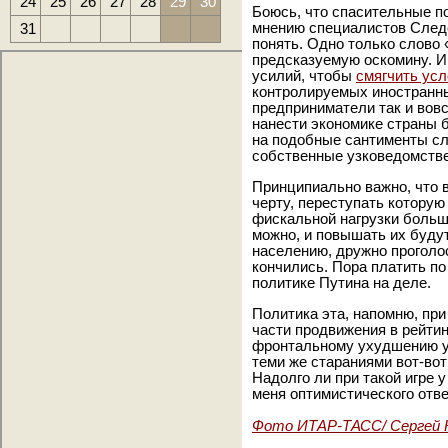
24
25
26
27
28
29
30
Боюсь, что спасительные по
31
мнению специалистов Следс
понять. Одно только слово
предсказуемую оскомину. 
усилий, чтобы
смягчить ус
контролируемых иностранн
предприниматели так и вов
нанести экономике страны 
на подобные сантименты с
собственные узковедомстве
Принципиально важно, что 
черту, переступать которую
фискальной нагрузки больш
можно, и повышать их будут
населению, дружно прогол
кончились. Пора платить п
политике Путина на деле.
Политика эта, напомню, при
части продвижения в рейтин
фронтальному ухудшению ус
теми же стараниями вот-вот
Надолго ли при такой игре у
меня оптимистического ответ
Фото ИТАР-ТАСС/ Сергей 