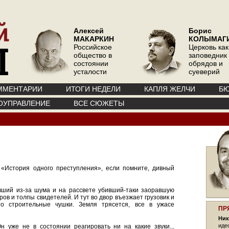
Алексей
Борис
МАКАРКИН
КОЛЫМАГ
Российское
Церковь как
общество в
заповедник
состоянии
обрядов и
усталости
суеверий
ММЕНТАРИИ
ИТОГИ НЕДЕЛИ
КАПЛЯ ЖЕЛЧИ
БЮ
ОУПРАВЛЕНИЕ
ВСЕ СЮЖЕТЫ
 «История одного преступления», если помните, дивный
авший из-за шума и на рассвете убивший-таки заоравшую
ов и толпы свидетелей. И тут во двор въезжает грузовик и
то строительные чушки. Земля трясется, все в ужасе
ПР
Ник
иде
н уже не в состоянии реагировать ни на какие звуки...