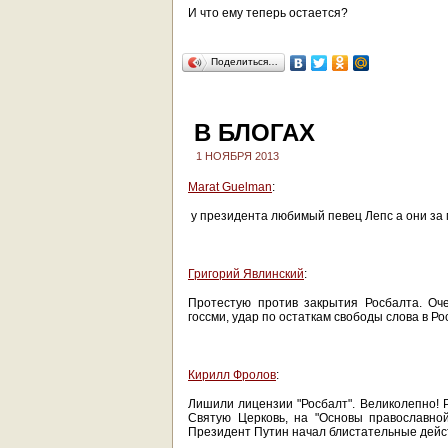
И что ему теперь остается?
Поделиться…
В БЛОГАХ
1 НОЯБРЯ 2013
Marat Guelman
:
у президента любимый певец Лепс а они за 
Григорий Явлинский
:
Протестую против закрытия Росбалта. Оч
госсми, удар по остаткам свободы слова в Ро
Кирилл Фролов
:
Лишили лицензии "Росбалт". Великолепно! 
Святую Церковь, на "Основы православной 
Президент Путин начал блистательные дейс