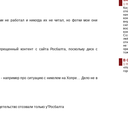
З
1 
Ко
оте
нач
кон
ими не работал и никогда их не читал, но фотки мои они
вну
сил
вос
кон
Со
лю
отн
не 
прещенный контент с сайта Росбалта, поскольку диск с
ори
то
В 
1 
«Но
го
 - например про ситуацию с никелем на Хопре… Дело не в
детельство отозвали только у"Росбалта