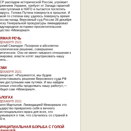
СР распадом исторической России, угрожает
ржением Украине, требует от Запада гарантий
невступления в НАТО и пытается поглотить
арусь. Голова Путина повернута в прошлое. И
акой-то степени ему удалось повернуть время
оссии назад. Верховный суд России 28 декабря
иску Генеральной прокуратуры ликвидировал
ждународное историко-просветительское
щество «Мемориал».
ЯМАЯ РЕЧЬ
 ДЕКАБРЯ 2021
колай Сванидзе: Позорное и абсолютно
еологическое решение, совершенно
итическое. Оно не имеет никакого отношения к
кировке, власти хотят заштриховать нашу
ять...
СМИ
 ДЕКАБРЯ 2021
ммерсант: «Разумеется, мы будем
ротестовывать решение Верховного суда РФ
еми доступными нам путями. И мы найдем
конные способы продолжать нашу работу»,—
общил сам «Мемориал».
БЛОГАХ
 ДЕКАБРЯ 2021
рилл Мартынов: Ликвидацией Мемориала это
ударство превратило себя в вечного
истенциального врага для всех, кто
умывался о том, что случилось со страной в
0-е.
ИНЦИПИАЛЬНАЯ БОРЬБА С ГОЛОЙ