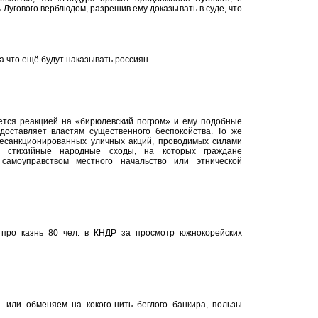
 Лугового верблюдом, разрешив ему доказывать в суде, что
а что ещё будут наказывать россиян
яется реакцией на «бирюлевский погром» и ему подобные
доставляет властям существенного беспокойства. То же
несанкционированных уличных акций, проводимых силами
— стихийные народные сходы, на которых граждане
 самоуправством местного начальство или этнической
ь про казнь 80 чел. в КНДР за просмотр южнокорейских
..или обменяем на кокого-нить беглого банкира, пользы