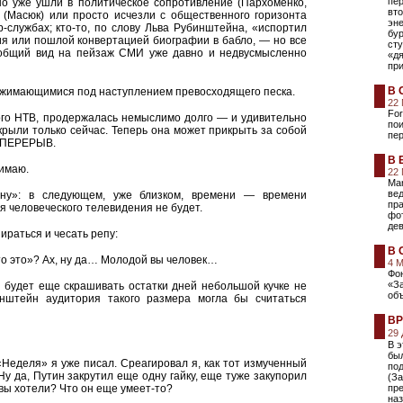
пе
о уже ушли в политическое сопротивление (Пархоменко,
вто
 (Масюк) или просто исчезли с общественного горизонта
эне
ар-службах; кто-то, по слову Льва Рубинштейна, «испортил
бу
я или пошлой конвертацией биографии в бабло, — но все
ст
 общий вид на пейзаж СМИ уже давно и недвусмысленно
«дя
пр
В 
сжимающимися под наступлением превосходящего песка.
22
For
ого НТВ, продержалась немыслимо долго — и удивительно
пои
закрыли только сейчас. Теперь она может прикрыть за собой
пе
у: ПЕРЕРЫВ.
В 
нимаю.
22
Mar
вед
дну»: в следующем, уже близком, времени — времени
пр
я человеческого телевидения не будет.
фо
де
ираться и чесать репу:
В 
то это»? Ах, ну да… Молодой вы человек…
4 
Фон
«За
 будет еще скрашивать остатки дней небольшой кучке не
об
нштейн аудитория такого размера могла бы считаться
ВР
29
В э
был
Неделя» я уже писал. Среагировал я, как тот измученный
по
Ну да, Путин закрутил еще одну гайку, еще туже закупорил
(За
вы хотели? Что он еще умеет-то?
пр
на