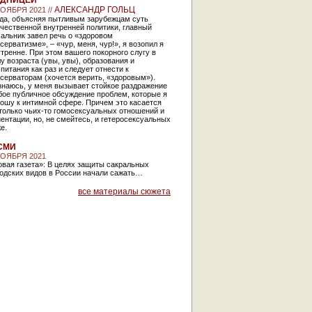
АДНИЦЕЙ
АЛЕКСАНДР ГОЛЬЦ
НОЯБРЯ 2021 //
гда, объясняя пытливым зарубежцам суть
чественной внутренней политики, главный
альник завел речь о «здоровом
серватизме», – «чур, меня, чур!», я возопил я
тренне. При этом вашего покорного слугу в
у возраста (увы, увы), образования и
питания как раз и следует отнести к
серваторам (хочется верить, «здоровым»).
знаюсь, у меня вызывает стойкое раздражение
бое публичное обсуждение проблем, которые я
ошу к интимной сфере. Причем это касается
только чьих-то гомосексуальных отношений и
ентации, но, не смейтесь, и гетеросексуальных
же.
СМИ
НОЯБРЯ 2021
вая газета»: В целях защиты сакральных
родских видов в России начали сажать…
все материалы сюжета