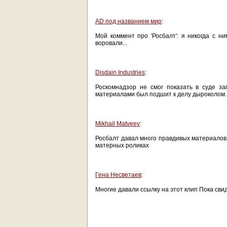
AD под названием мир
:
Мой коммент про 'Росбалт': я никогда с н
воровали...
Disdain Industries
:
Роскомнадзор не смог показать в суде за
материалами был подшит к делу дыроколом.
Mikhail Matveev
:
Росбалт давал много правдивых материалов
матерных роликах
Гена Несветаев
:
Многие давали ссылку на этот клип Пока сви