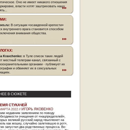
итическое. Оно не имеет никакого отношения
аркировке, власти хотят заштриховать нашу
ть...
СМИ:
bes.ru:
В ситуации «осажденной крепости»
ск внутреннего врага становится способом
еключения внимания общества.
БЛОГАХ:
ia Kravchenko:
в Туле список таких людей
ет местный телеграм-канал, связанный с
воохранительными органами - публикует их
ографии и обвиняет их в сексуальных
иациях.
НЕЕ В СЮЖЕТЕ
ЕМЯ СТУКАЧЕЙ
ИГОРЬ ЯКОВЕНКО
 МАРТА 2022 //
оим недавним заявлением по поводу
обходимости очищения от «нацпредателей»,
орых великий русский народ «выплюнет на
ель как мошку, случайно залетевшую в рот»,
ин запустил два родственных процесса. Во-