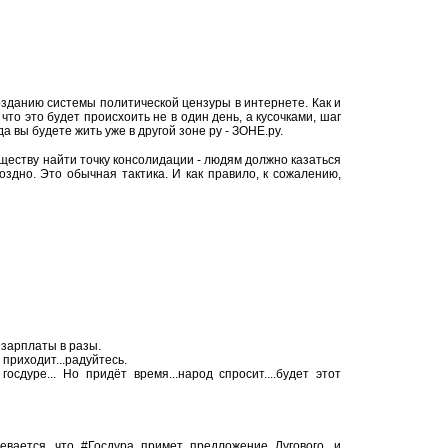
озданию системы политической цензуры в интернете. Как и
 что это будет происхоить не в один день, а кусочками, шаг
да вы будете жить уже в другой зоне ру - ЗОНЕ.ру.
бществу найти точку консолидации - людям должно казаться
поздно. Это обычная тактика. И как правило, к сожалению,
 зарплаты в разы.
 приходит...радуйтесь.
осдуре... Но придёт время...народ спросит....будет этот
евается, что #Госдура примет предложение Лугового, и