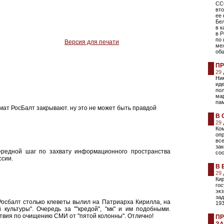
СС
вто
ее 
Бел
в к
в Р
по 
Версия для печати
ме
об
ПР
29
Ни
ид
пол
мар
пам
мат РосБалт закрывают. ну это не может быть правдой
В 
29
Ко
оп
вс
за
ередной шаг по захвату информационного пространства
со
ссии.
В 
29
Ки
гос
экз
зад
Росбалт столько клеветы вылил на Патриарха Кирилла, на
193
культуры". Очередь за ""кредой", "мк" и им подобными.
твия по очищению СМИ от "пятой колонны". Отлично!
ПР