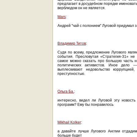
предлагает в досудебном порядке именовать
верблюдом он не является.
Mars
:
Андрей "чай с полонием" Луговой придумал з
Владимир Титов
:
Судя по всему, предложение Лугового явл
события. Пресловутая «Стратегия-31» не 
самое можно сказать про большую часть 
политических активистов. Иное дело 
выплескивают недовольство коррупцией,
преступностью.
Ольга Ба.
:
интересно, видел ли Луговой эту новост
программ? Ему бы понравилось
Mikhail Kolker
:
а давайте лучше Лугового Англии отдадим.
больше будет