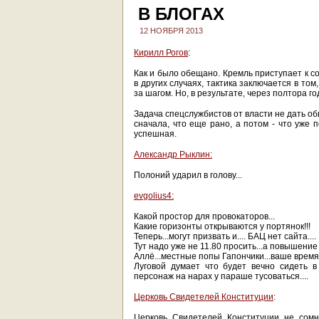
В БЛОГАХ
12 НОЯБРЯ 2013
Кирилл Рогов
:
Как и было обещано. Кремль приступает к с
в других случаях, тактика заключается в том,
за шагом. Но, в результате, через полтора го
Задача спецслужбистов от власти не дать о
сначала, что еще рано, а потом - что уже 
успешная.
Александр Рыклин:
Полоний ударил в голову...
evgolius4:
Какой простор для провокаторов...
Какие горизонты открываются у портянок!!!
Теперь...могут призвать и.... БАЦ нет сайта....
Тут надо уже не 11.80 просить...а повышение
Аллё...местные попы Гапончики...ваше время
Луговой думает что будет вечно сидеть в г
персонаж на нарах у параше тусоваться....
Церковь Свидетелей Конституции
:
Церковь Свидетелей Конституции не сомн