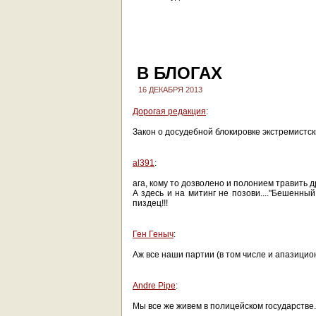
В БЛОГАХ
16 ДЕКАБРЯ 2013
Дорогая редакция
:
Закон о досудебной блокировке экстремистск
al391
:
ага, кому то дозволено и полонием травить др
А здесь и на митинг не позови...."Бешенный
пиздец!!!
Ген Геныч
:
Аж все наши партии (в том числе и апазицио
Andre Pipe
:
Мы все же живем в полицейском государстве.