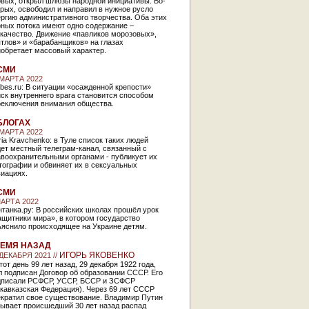
рвых, открыл шлюзы народной инициативы. Во-
рых, освободил и направил в нужное русло
ргию административного творчества. Оба этих
рных потока имеют одно содержание –
укачество. Движение «павликов морозовых»,
тлов» и «барабанщиков» на глазах
иобретает массовый характер.
СМИ
 МАРТА 2022
bes.ru: В ситуации «осажденной крепости»
ск внутреннего врага становится способом
реключения внимания общества.
БЛОГАХ
 МАРТА 2022
ia Kravchenko: в Туле список таких людей
ет местный телеграм-канал, связанный с
авоохранительными органами - публикует их
тографии и обвиняет их в сексуальных
виациях.
СМИ
МАРТА 2022
танка.ру: В российских школах прошёл урок
щитники мира», в котором государство
ъяснило происходящее на Украине детям.
ЕМЯ НАЗАД
ИГОРЬ ЯКОВЕНКО
 ДЕКАБРЯ 2021 //
тот день 99 лет назад, 29 декабря 1922 года,
 подписан Договор об образовании СССР. Его
дписали РСФСР, УССР, БССР и ЗСФСР
кавказская Федерация). Через 69 лет СССР
екратил свое существование. Владимир Путин
зывает происшедший 30 лет назад распад