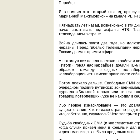
Перебор.
Я вспомнил этот старый эпизод, прислуш
Марианной Максимовской» на канале РЕН-Т
Пятнадцать лет назад, ровнехонько в эти дн
начал закатывать под асфальт НТВ. Пл
телевидением в стране.
Война длилась почти два года, но иллюз
неравны. Перед гибелью телекомпании нер
России драма в прямом эфире…
А потом уж все пошло-поехало в рабочем п
«Итоги»; гоняя нас как зайцев, добили ТВ-
образом команду звездных коллабор
коллаборационисты имеют право вести себя
Потом поехало дальше. Свободные СМИ обр
очередном подвиге путинских зондер-кома
журнала «Большой город» или телеканала
товарищ потерпевших), уже не находил в се
Ибо первое изнасилование — это драма
существования. Как-то даже странно рыдать
что, собственно, случилось? Чего теперь-то
Судьба свободных СМИ (и как следствие стр
когда случай привел меня в Кремль и дал в
через телевизор все было предельно ясно.