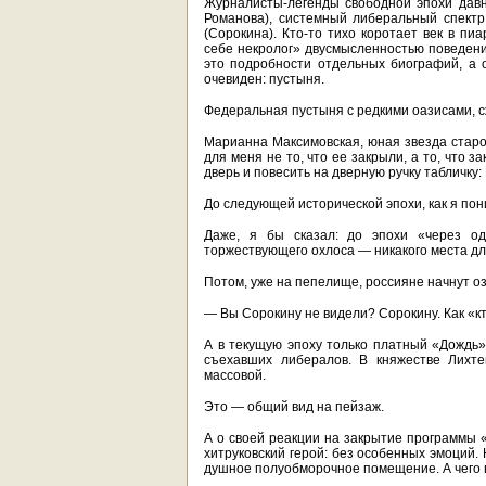
Журналисты-легенды свободной эпохи давн
Романова), системный либеральный спектр
(Сорокина). Кто-то тихо коротает век в пи
себе некролог» двусмысленностью поведени
это подробности отдельных биографий, а
очевиден: пустыня.
Федеральная пустыня с редкими оазисами, 
Марианна Максимовская, юная звезда стар
для меня не то, что ее закрыли, а то, что 
дверь и повесить на дверную ручку табличк
До следующей исторической эпохи, как я по
Даже, я бы сказал: до эпохи «через о
торжествующего охлоса — никакого места дл
Потом, уже на пепелище, россияне начнут оз
— Вы Сорокину не видели? Сорокину. Как «к
А в текущую эпоху только платный «Дождь»
съехавших либералов. В княжестве Лихте
массовой.
Это — общий вид на пейзаж.
А о своей реакции на закрытие программы «
хитруковский герой: без особенных эмоций. 
душное полуобморочное помещение. А чего 