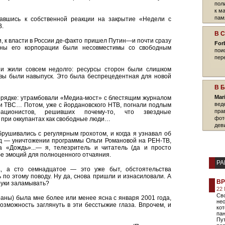
пол
к м
памя
авшись к собственной реакции на закрытие «Недели с
В.
В 
и, к власти в России де-факто пришел Путин—и почти сразу
For
аны его корпорации были несовместимы со свободным
пои
пер
ии жили совсем недолго: ресурсы сторон были слишком
вы были навыпуск. Это была беспрецедентная для новой
В 
Mar
орядке: утрамбовали «Медиа-мост» с блестящим журналом
вед
6 и ТВС… Потом, уже с йордановского НТВ, погнали подлым
пра
ационистов, решивших почему-то, что звездные
фот
 при оккупантах как свободные люди…
дев
ушивались с регулярным грохотом, и когда я узнавал об
нд — уничтожении программы Ольги Романовой на РЕН-ТВ,
 «Дождь»...— я, телезритель и читатель (да и просто
бе эмоций для полноценного отчаяния.
РА
, а сто семнадцатое — это уже быт, обстоятельства
 по этому поводу. Ну да, снова пришли и изнасиловали. А
ВР
 руки заламывать?
22
Св
аны) была мне более или менее ясна с января 2001 года,
не
озможность заглянуть в эти бесстыжие глаза. Впрочем, и
кот
пан
Пут