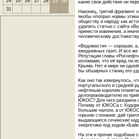
24
25
26
27
28
29
30
какие свои действия ни пер
31
Наконец, третий фрагмент о
якобы «попрал нормы этики
обществу и народу как исто
удалить статью с сайта «В
принести извинения, а инач
человеческому достоинству
«Ведомости» — хорошая, а,
ежедневных газет. И все же
Репутация главы «Роснефти
изломами, что её вряд ли 
Крыма. Нет в мире ни одной
бы обширных станиц его уд
Как оно так извернулось, ч
португальского и средней р
нефтяным королем планеты 
делопроизводителю из приё
ЮКОС? Для чего разорили 
Почему от ЮКОСа с Ходорк
большие налоги, а от ЮКОС
горькие стенания: дай трил
выдающиеся сечинские кад
энергетики под кодом «Бай
На эти и прочие подобные с