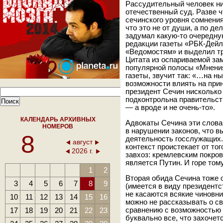
Рассудительный человек ник
отечественный суд. Разве ч
сечинского уровня сомнени
что это не от души, а по де
задумал какую-то очередну
редакции газеты «РБК-Дейл
«Ведомостям» и выделил т
Цитата из оспариваемой за
популярной полосы «Мнения
газеты, звучит так: «…на н
возможности влиять на при
президент Сечин нисколько
подконтрольна правительств
— а вроде и не очень-то».
КАЛЕНДАРЬ АРХИВНЫХ
Адвокаты Сечина эти слова 
НОМЕРОВ
в нарушении законов, что 
8
деятельность госслужащих. 
август
контекст проистекает от тог
2026 г.
завхоз: кремлевским покро
является Путин. И горе тому
1
2
Вторая обида Сечина тоже 
3
4
5
6
7
8
9
(имеется в виду президент
не касаются всякие чиновни
10
11
12
13
14
15
16
можно не рассказывать о с
17
18
19
20
21
22
23
сравнению с возможностью з
буквально все, что захочетс