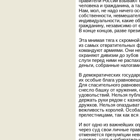
правители России взывают 
человека и гражданина, а 
Нам, мол, не надо ничего о
собственности, невмешател
индивидуальности, какие о
гражданину, независимо от е
В конце концов, разве през
Эта мнимая тяга к скромно
из самых отвратительных 
командуют армиями. Они не
охраняют дивизии до зубо
слуги перед ними не распа
деньги, собранные налогами
В демократических государ
их особые блага уравновеш
Для спасительного равнове
снесло башку от кружения,
удовольствий. Нельзя публ
держать руки рядом с казн
дружков. Нельзя опаздыват
вежливость королей. Особ
прелестницами, так как вс
И вот одно из важнейших ог
через суд свои личные пра
отменяется презумпции неви
суровая, хотя и избиратель