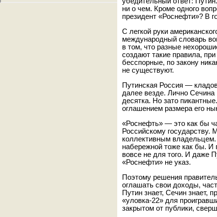
убедительный ответ: Путин.
ни о чем. Кроме одного воп
президент «Роснефти»? В го
С легкой руки американско
международный словарь вош
в том, что разные нехорош
создают такие правила, при
бесспорные, по закону ника
не существуют.
Путинская Россия — кладов
далее везде. Лично Сечина 
десятка. Но зато пикантные.
оглашением размера его ны
«Роснефть» — это как бы ч
Российскому государству. М
коллективным владельцем. 
набережной тоже как бы. И 
вовсе не для того. И даже 
«Роснефти» не указ.
Поэтому решения правитель
оглашать свои доходы, част
Путин знает, Сечин знает, 
«уловка-22» для проигравш
закрытом от публики, сверш