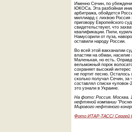
Именно Сечин, по убеждени
ЮКОСа. Эта разбойная иниц
арбитража, обойдется Росс
миллиард с лихвою Россия
приговору Европейского су
свидетельствуют, что зах
квалификации. Пили, курил
Намусорили от пуза, наворо
оставили народу России.
Во всей этой вакханалии с
властям на обман, насилие 
Маленькая, но есть. Оправ
вельможный порок волосато
сохраняет высокий интерес 
не портит песню. Осталось 
сколько получал Сечин, за 
составлял списки «уловок-22
это узнали в Украине.
На фото:
Россия. Москва.
нефтяной компании "Роснеф
Мирового нефтяного конгре
Фото ИТАР-ТАСС/ Сергей 