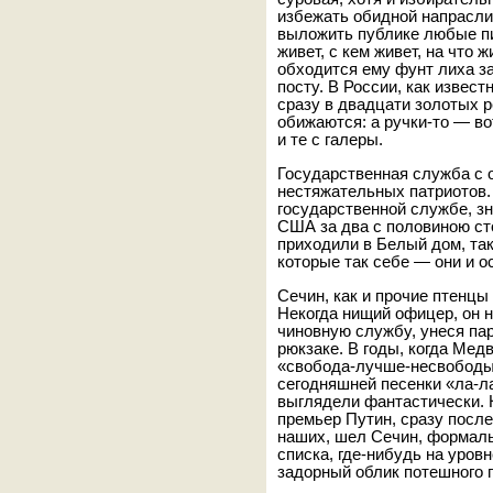
избежать обидной напрасли
выложить публике любые пи
живет, с кем живет, на что 
обходится ему фунт лиха з
посту. В России, как извест
сразу в двадцати золотых р
обижаются: а ручки-то — вот
и те с галеры.
Государственная служба с
нестяжательных патриотов. 
государственной службе, зна
США за два с половиною сто
приходили в Белый дом, так
которые так себе — они и о
Сечин, как и прочие птенцы
Некогда нищий офицер, он н
чиновную службу, унеся па
рюкзаке. В годы, когда Мед
«свобода-лучше-несвободы
сегодняшней песенки «ла-л
выглядели фантастически. 
премьер Путин, сразу после
наших, шел Сечин, формаль
списка, где-нибудь на уров
задорный облик потешного 