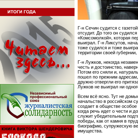
Г-н Сечин судится с газето
отсудит. До того он судилс
«Комсомолкой», которая пе
выиграл. Г-н Ликсутов, нач
тоже судился и тоже выигра
территории своей губернии,
Г-н Лужков, некогда незаме
честь и достоинство, наверн
Потом его сняли и, натурал
пошел по прежним адресам,
дружно отвергли его притяз
Лужков не выиграл ни одног
Всем всё ясно. Тут не домы
начальство в российском су
создает в обществе особое 
когда речь идет о чести и 
служит убедительным подтв
победы, как от камня в пруд
биографию, супружескую ве
имущества.