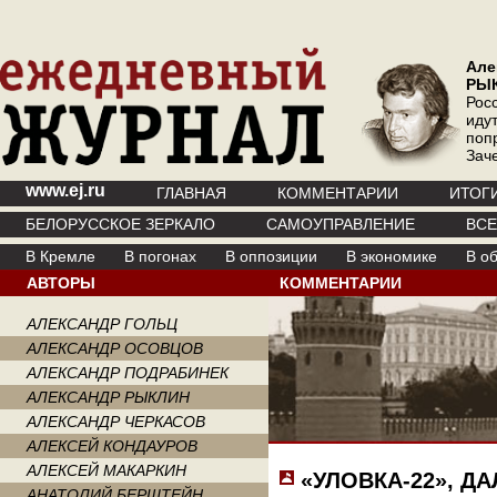
Але
РЫ
Рос
иду
поп
Зач
www.ej.ru
ГЛАВНАЯ
КОММЕНТАРИИ
ИТОГ
БЕЛОРУССКОЕ ЗЕРКАЛО
САМОУПРАВЛЕНИЕ
ВС
В Кремле
В погонах
В оппозиции
В экономике
В о
АВТОРЫ
КОММЕНТАРИИ
АЛЕКСАНДР ГОЛЬЦ
АЛЕКСАНДР ОСОВЦОВ
АЛЕКСАНДР ПОДРАБИНЕК
АЛЕКСАНДР РЫКЛИН
АЛЕКСАНДР ЧЕРКАСОВ
АЛЕКСЕЙ КОНДАУРОВ
АЛЕКСЕЙ МАКАРКИН
«УЛОВКА-22», Д
АНАТОЛИЙ БЕРШТЕЙН