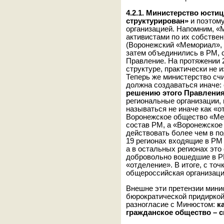
4.2.1. Министерство юсти
структурирован»
и поэтому
организацией. Напомним, «
активистами по их собстве
(Воронежский «Мемориал», 
затем объединились в РМ, 
Правление. На протяжении 
структуре, практически не 
Теперь же министерство счи
должна создаваться иначе:
решению этого Правлени
региональные организации
называться не иначе как «о
Воронежское общество «Ме
состав РМ, а «Воронежское
действовать более чем в по
19 регионах входящие в РМ
а в остальных регионах это
добровольно вошедшие в РМ
«отделение». В итоге, с то
общероссийская организаци
Внешне эти претензии мини
бюрократической придиркой
разногласие с Минюстом:
к
гражданское общество – с