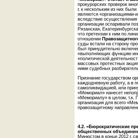
прокурорских проверок мно
г. к нескольким из них был
являются «организациями-ин
вследствие осуществления 
организации оспаривали по
Рязанская, Екатеринбургска
что претензии к ним по лин
отношении
Правозащитног
суды встали на сторону пр
был принудительно включен
«выполняющих функцию ино
«политической деятельност
массовых протестных акциях
ними судебных разбиратель
Признание государством ор
каждодневную работу, а в п
самоликвидацией, или прин
«Мемориал» нанесет непопр
«Мемориалу» в целом, т.к. 
организация для всего «Мем
правозащитному направлен
4.2.
«Бюрократические пре
общественных объединен
Минюстом в конце 2012 г. с