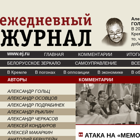
Але
ГО
В 20
Кре
то, 
доб
www.ej.ru
ГЛАВНАЯ
КОММЕНТАРИИ
ИТОГ
БЕЛОРУССКОЕ ЗЕРКАЛО
САМОУПРАВЛЕНИЕ
ВС
В Кремле
В погонах
В оппозиции
В экономике
В о
АВТОРЫ
КОММЕНТАРИИ
АЛЕКСАНДР ГОЛЬЦ
АЛЕКСАНДР ОСОВЦОВ
АЛЕКСАНДР ПОДРАБИНЕК
АЛЕКСАНДР РЫКЛИН
АЛЕКСАНДР ЧЕРКАСОВ
АЛЕКСЕЙ КОНДАУРОВ
АЛЕКСЕЙ МАКАРКИН
АТАКА НА «МЕМ
АНАТОЛИЙ БЕРШТЕЙН