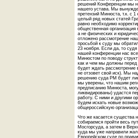
решений Конференции мы н
нашего устава. Мы вынужде
претензий Минюста, т.к. с 1
целый ряд новых статей Гра
равно необходимо корректир
общественная организация 
а не физических и юридичес
отложено рассмотрение наш
просьбой к суду мы обратил
23 ноября. Если да, то судя
нашей конференции нас все
Минюстом по поводу структу
как и чем мы должны перед
будет ждать рассмотрение 
не отзовет свой иск). Мы н
решению суда РМ будет лик
мы уверены, что нашим рег
предписанию Минюста, могу
ликвидированы) удастся пе
работу. С ними и другими 
будем искать новые возмож
общероссийскую организац
Что же касается существа 
собираемся пройти весь пу
Мосгорсуда, а затем в Верх
куда мы уже направили жало
Европейском суде по права