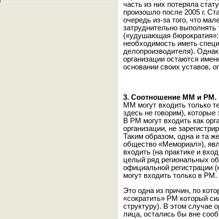
часть из них потеряла стат
произошло после 2005 г. Ст
очередь из-за того, что ма
затруднительно выполнять 
(«удушающая бюрократия»: 
необходимость иметь специ
делопроизводителя). Однак
организации остаются име
основании своих уставов, 
3. Соотношение ММ и РМ.
ММ могут входить только те
здесь не говорим), которые
В РМ могут входить как орг
организации, не зарегистри
Таким образом, одна и та ж
общество «Мемориал»), яв
входить (на практике и вход
целый ряд региональных о
официальной регистрации (
могут входить только в РМ.
Это одна из причин, по кото
«сократить» РМ который си
структуру). В этом случае 
лица, остались бы вне соо