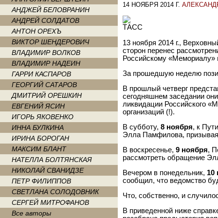
14 НОЯБРЯ 2014 Г.
АЛЕКСАНД
АНДЖЕЙ БЕЛОВРАНИН
АНДРЕЙ СОЛДАТОВ
АНТОН ОРЕХЪ
ВИКТОР ШЕНДЕРОВИЧ
13 ноября 2014 г., Верховн
сторон перенес рассмотрен
ВЛАДИМИР ВОЛКОВ
Российскому «Мемориалу»
ВЛАДИМИР НАДЕИН
За прошедшую неделю пози
ГАРРИ КАСПАРОВ
ГЕОРГИЙ САТАРОВ
В прошлый четверг предста
ДМИТРИЙ ОРЕШКИН
сегодняшнем заседании они
ликвидации Российского «М
ЕВГЕНИЙ ЯСИН
организаций (!).
ИГОРЬ ЯКОВЕНКО
В субботу,
8 ноября
, к Пу
ИННА БУЛКИНА
Элла Памфилова, призывая 
ИРИНА БОРОГАН
МАКСИМ БЛАНТ
В воскресенье,
9 ноября
, 
рассмотреть обращение Элл
НАТЕЛЛА БОЛТЯНСКАЯ
НИКОЛАЙ СВАНИДЗЕ
Вечером в понедельник,
10
сообщил, что ведомство бу
ПЕТР ФИЛИППОВ
СВЕТЛАНА СОЛОДОВНИК
Что, собственно, и случило
СЕРГЕЙ МИТРОФАНОВ
В приведенной ниже справке
Все авторы