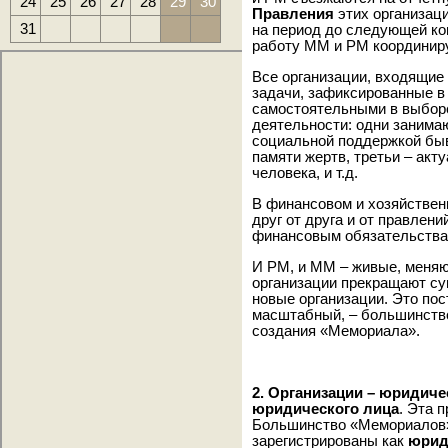
24
25
26
27
28
29
30
Правления
этих организаци
31
на период до следующей к
работу ММ и РМ координир
Все организации, входящие
задачи, зафиксированные в
самостоятельными в выборе
деятельности: одни занима
социальной поддержкой быв
памяти жертв, третьи – акт
человека, и т.д.
В финансовом и хозяйствен
друг от друга и от правлен
финансовым обязательствам
И РМ, и ММ – живые, меняю
организации прекращают сущ
новые организации. Это по
масштабный, – большинство
создания «Мемориала».
2. Организации – юридиче
юридического лица
. Эта 
Большинство «Мемориалов
зарегистрированы как
юрид