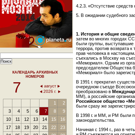
4.2.3. «Отсутствие средств 
5. В ожидании судебного за
1. История и общие сведе
затем во многих городах С
были группы, выступавшие 
террора, против возврата к
прав человека в настоящем.
съехались в Москву на съе
«Мемориал». Одним из орга
председателем Общества б
КАЛЕНДАРЬ АРХИВНЫХ
«Мемориал» было зарегистри
НОМЕРОВ
7
В 1991 г. прекратил существ
август
очередном съезде Всесоюз
2026 г.
преобразовано в
Междунар
ММ), а российские организ
Российское общество «М
1
2
были сразу же зарегистриро
3
4
5
6
7
8
9
В 1998 г. и ММ, и РМ были 
10
11
12
13
14
15
16
законодательства.
17
18
19
20
21
22
23
Начиная с 1994 г., раз в че
и РМ съезжаются на отчет