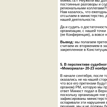
Минюста?! Неужели мы дол
постоянные разговоры и со
региональными коллегами?! 
Нам казалось, что ежегодн
отсылаем в министерство, 
нашей деятельности.
Да и судить о достаточност
организации, с нашей точки
(ее Конференция), а вовсе 
Вывод:
мы полагаем прете
считаем их вторжением в за
закрепленное в Конституции
5. В перспективе судебно
«Мемориала» 20-23 ноября
В начале сентября, после т
оказались не на нашей стор
что все его претензии буд
органом) РМ, которую мы 
ответ Минюст подал в Верх
поскольку организация «не
зафиксированы министерств
оспаривали эти нарушения в
решения, мы и не должны бы