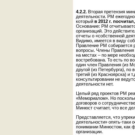
4.2.2.
Вторая претензия мин
деятельности. РМ ежегодно
который
в 2012 г. посчитал
Основание: РМ отчитываетс
организаций. Это действите
отчеты о «собственной деят
Видимо, имеется в виду со
Правление РМ собирается 
вопросы. Члены Правления 
на местах – по мере необход
востребована. То есть по в
один член Правления (из Мо
другой (из Петербурга), по
третий (из Красноярска) и т
консультировании не ведутс
деятельности нет.
Целый ряд проектов РМ ре
«Мемориалом». Но поскольк
договоров о сотрудничестве
Минюст считает, что все д
Представляется, что упреки
деятельности» опять-таки 
понимании Минюстом, как ф
организации.