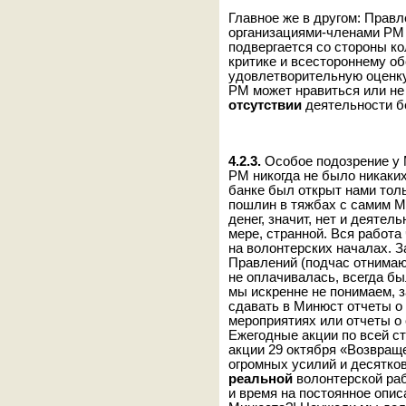
Главное же в другом: Прав
организациями-членами РМ 
подвергается со стороны ко
критике и всестороннему о
удовлетворительную оценку
РМ может нравиться или не 
отсутствии
деятельности б
4.2.3.
Особое подозрение у 
РМ никогда не было никаких
банке был открыт нами толь
пошлин в тяжбах с самим Ми
денег, значит, нет и деяте
мере, странной. Вся работа
на волонтерских началах. З
Правлений (подчас отнимаю
не оплачивалась, всегда б
мы искренне не понимаем, 
сдавать в Минюст отчеты о
мероприятиях или отчеты о
Ежегодные акции по всей ст
акции 29 октября «Возвращ
огромных усилий и десятко
реальной
волонтерской ра
и время на постоянное опи