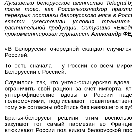
Лукашенко белорусское агентство Telegraf.
после того, как Россельхознадзор практ
перекрыл поставки белорусского мяса в Рос
власти ужесточили условия транзита
растительной продукции. Ситуацию
«
Ежед
прокомментировал журналист
Александр Ф
«В Белоруссии очередной скандал случился
Россией.
То есть сначала – у России со всем миро
Белоруссии с Россией.
Случилось так, что унтер-офицерская вдов
ограничить свой рацион за счет импорта. Кт
унтер-офицерские вдовы в России над
полномочиями, подписывают правительстве
тому же согласны обойтись без навязшего в з
Братья-белорусы решили этим воспользо
закупают тот самый пармезан во Франци
втюхивают России под видом белорусской про