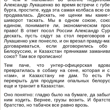
Александр Лукашенко во время встречи с гу
бурга, простите, куда эта самая колбаса всю с
продавалась. Дескать, не щенки мы какие-
шиворот таскать. Мы в одном союзе, союз
едином, понимаете ли, экономическом про
право! В ответ посол России Александр Сур
дескать, пусть сядут за стол переговоров 
Лукашенко уже понесло, и он врезал правду-мат
договариваться, если договорились об
Белоруссию, и Казахстан пряниками замани
союз? Там все прописано!
Тем паче, что унтер-офицерская вдо
превратилась в собаку на сене, которая и с
«гам», и Казахстану не дам. То есть Р
перекрыть для продукции опальных белорус
еще и транзит в Казахстан.
Оно понятно: гладко было на бумаге, да забыл
ним ходить. Вернее, грузы возить. И братств
братство, но табачок все равно врозь.