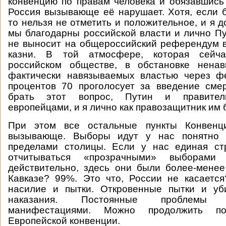
конвенцию по правам человека и обязавшись
Россия вызывающе её нарушает. Хотя, если 
то нельзя не отметить и положительное, и я д
мы благодарны российской власти и лично Пут
не выносит на общероссийский референдум 
казни. В той атмосфере, которая сейч
российском обществе, в обстановке ненав
фактически навязываемых властью через 
процентов 70 проголосует за введение сме
брать этот вопрос, Путин и правител
европейцами, и я лично как правозащитник им 
При этом все остальные пункты Конвен
вызывающе. Выборы идут у нас понятно к
пределами столицы. Если у нас единая ст
отчитываться «прозрачными» выборами
действительно, здесь они были более-мене
Кавказе? 99%. Это что, России не касаетс
насилие и пытки. Откровенные пытки и уб
наказания. Постоянные проблемы
манифестациями. Можно продолжить п
Европейской конвенции.