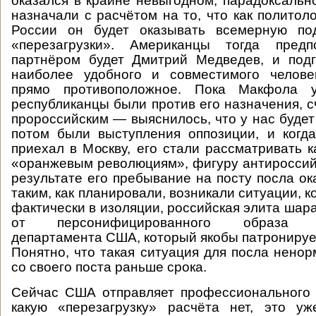
оказался в крайне невыгодном, парадоксальн
назначали с расчётом на то, что как политол
России он будет оказывать всемерную по
«перезагрузки». Американцы тогда предп
партнёром будет Дмитрий Медведев, и подг
наиболее удобного и совместимого челове
прямо противоположное. Пока Макфола
республиканцы были против его назначения, с
пророссийским — выяснилось, что у нас будет
потом были выступления оппозиции, и когд
приехал в Москву, его стали рассматривать к
«оранжевым революциям», фигуру антироссий
результате его пребывание на посту посла ок
таким, как планировали, возникали ситуации, к
фактически в изоляции, российская элита шара
от персонифицированного образа Го
департамента США, который якобы патронируе
Понятно, что такая ситуация для посла ненор
со своего поста раньше срока.
Сейчас США отправляет профессионального 
какую «перезагрузку» расчёта нет, это уж