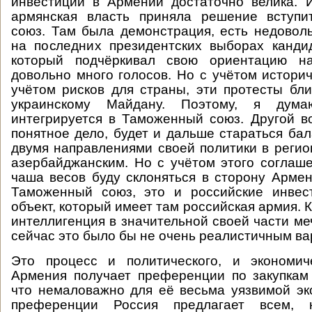
инвестиций в Армении достаточно велика. 
армянская власть приняла решение вступ
союз. Там была демонстрация, есть недоволь
на последних президентских выборах канди
который подчёркивал свою ориентацию на
довольно много голосов. Но с учётом историч
учётом рисков для страны, эти протесты бли
украинскому Майдану. Поэтому, я дум
интегрируется в Таможенный союз. Другой во
понятное дело, будет и дальше стараться ба
двумя направлениями своей политики в реги
азербайджанским. Но с учётом этого соглаше
чаша весов буду склоняться в сторону Армен
Таможенный союз, это и российские инвес
объект, который имеет там российская армия. 
интеллигенция в значительной своей части ме
сейчас это было бы не очень реалистичным ва
Это процесс и политического, и экономиче
Армения получает преференции по закупкам 
что немаловажно для её весьма уязвимой эк
преференции Россия предлагает всем,