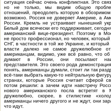
ситуация сейчас очень конфликтная. Это связ
но не только, мы видим общую пробле
отношений, преодолеть которую в обозримо
возможно. Россия не доверяет Америке, а Ам
России. Кремль не устраивает нынешний ук
Белый дом всячески его поддерживает, сегодн
американский вице-президент. Поэтому в Мо
не просто профессионал, но человек, который
СНГ, в частности в той же Украине, и которы
власти далеко не самое дружелюбное от
американцам, видимо, уже всё равно, что об
думают в России, они посылают наи
представителя. Это своего рода демонстрация
понять, американцы думали, стоит ли так раз
всё-таки выбрать какую-то нейтральную фигур
странах, которые Россия считает сферой с
потом решили: а зачем идти навстречу Росс
нового американского посла встретят в 
дружелюбно, скорее, в стилистике «холо
американцы ничего другого и не ждут, они за
что идут.