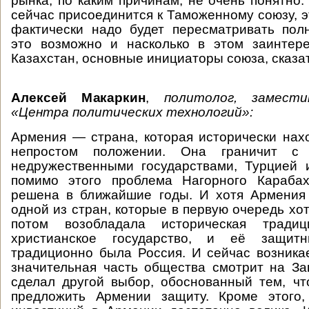
рынка, по каким причинам, не очень понятно.
сейчас присоединится к Таможенному союзу, э
фактически надо будет пересматривать пол
это возможно и насколько в этом заинтер
Казахстан, основные инициаторы союза, сказат
Алексей Макаркин
,
политолог, замест
«Центра политических технологий»:
Армения — страна, которая исторически нах
непростом положении. Она граничит с
недружественными государствами, Турцией 
помимо этого проблема Нагорного Караба
решена в ближайшие годы. И хотя Армения
одной из стран, которые в первую очередь хо
потом возобладала историческая трад
христианское государство, и её защит
традиционно была Россия. И сейчас возникае
значительная часть общества смотрит на За
сделал другой выбор, обоснованный тем, ч
предложить Армении защиту. Кроме этого,