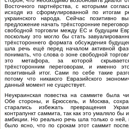
сторон, что необходимо возобновить диалог о
Восточного партнёрства, с которыми согла
исходя из сформулированной по итогам р
украинского народа. Сейчас позитивно в
предложение начать трёхсторонние переговор
свободной торговли между ЕС и будущим Ев
поскольку это могло бы стать завуалирован
трёхстороннего формата обсуждения будуще
шла речь ещё перед началом активной фаз
понимать, что слова о зоне свободной торгов
это метафора, за которой скрываетс
трёхсторонним переговорам, и именно эт
позитивный итог. Сами по себе такие раз
потому что никакого Евразийского экономи
данный момент не существует.
Неукраинская повестка на саммите была чи
Обе стороны, и Брюссель, и Москва, сохра
старались избежать превращения Укра
контрапункт саммита, так как это умаляло бы 
амбиции. Но реально речь шла только о ней, 
было ясно, что по срокам этот саммит поспе