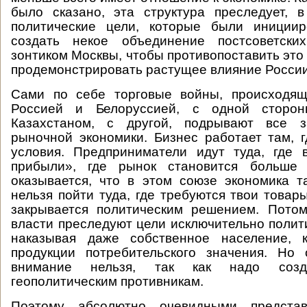
было сказано, эта структура преследует, 
политические цели, которые были иниции
создать некое объединение постсоветски
зонтиком Москвы, чтобы противопоставить это
продемонстрировать растущее влияние России
Сами по себе торговые войны, происходя
Россией и Белоруссией, с одной сторо
Казахстаном, с другой, подрывают все з
рыночной экономики. Бизнес работает там, г
условия. Предприниматели идут туда, где 
прибыли», где рынок становится больше 
оказывается, что в этом союзе экономика т
нельзя пойти туда, где требуются твои товар
закрывается политическим решением. Потом
власти преследуют цели исключительно полити
наказывая даже собственное население, 
продукции потребительского значения. Но
внимание нельзя, так как надо созд
геополитическим противникам.
Поэтому абсолютно очевидными представ