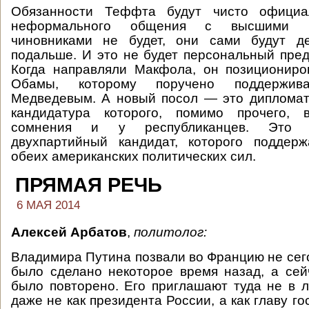
Обязанности Теффта будут чисто официал
неформального общения с высшими го
чиновниками не будет, они сами будут д
подальше. И это не будет персональный пре
Когда направляли Макфола, он позициониро
Обамы, которому поручено поддержив
Медведевым. А новый посол — это дипломат
кандидатура которого, помимо прочего, 
сомнения и у республиканцев. Это 
двухпартийный кандидат, которого поддерж
обеих американских политических сил.
ПРЯМАЯ РЕЧЬ
6 МАЯ 2014
Алексей Арбатов
,
политолог:
Владимира Путина позвали во Францию не сег
было сделано некоторое время назад, а сейч
было повторено. Его приглашают туда не в л
даже не как президента России, а как главу го