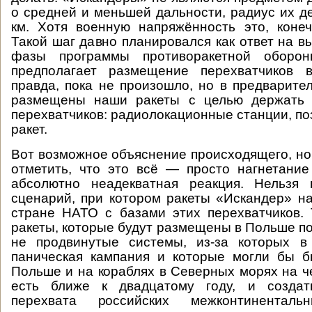
о средней и меньшей дальности, радиус их д
км. Хотя военную напряжённость это, конеч
Такой шаг давно планировался как ответ на в
фазы программы противоракетной оборо
предполагает размещение перехватчиков 
правда, пока не произошло, но в предварите
размещены наши ракеты с целью держать 
перехватчиков: радиолокационные станции, п
ракет.
Вот возможное объяснение происходящего, но
отметить, что это всё — просто нагнетани
абсолютно неадекватная реакция. Нельзя 
сценарий, при котором ракеты «Искандер» н
стране НАТО с базами этих перехватчиков.
ракеты, которые будут размещены в Польше по
не продвинутые системы, из-за которых 
паническая кампания и которые могли бы б
Польше и на кораблях в Северных морях на че
есть ближе к двадцатому году, и создат
перехвата российских межконтинентал