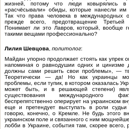
жизней, потому что люди ковырялись в
«расчёсывали» обиды, которые нанесли им 
Так что права человека в международных 
прежде всего, предотвращение Третьей
Понимает ли это Лавров, который, вообще г
такими вещами профессионально?
Лилия Шевцова
,
политолог
:
Майдан упорно продолжает стоять как упрек 
напоминая о равнодушии одних и цинизме д
должны сами решить свои проблемы», — тве
Теоретически — да! Но как украинцы мо
проблемы, если тупик, в котором оказалась Укр
может быть, и в решающей степени) явля
существования международного фак
беспрепятственно оперирует на украинском вн
еще и претендует выступать в роли судьи
говорю, конечно, о Кремле. Не будь этого в
украинском поле и связанного с ним мощнейше
лобби в Украине, события там, скорее всего,