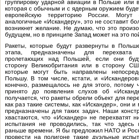
группировку ударной авиации в Польше или в
которая с обычным и с ядерным оружием буде
европейскую территорию России. Могут 
аналогичные «Искандеру», это не составит бо
возникнет желание. Не думаю, что это произ
будущем, но в принципе Запад может на это по
Ракеты, которые будут развернуты в Польш
этапа, предназначены для перехвата 
пролетающих над Польшей, если они буд
сторону Великобритания или в сторону США
которые могут быть направлены непосред
Польшу. В том числе, кстати, и «Искандеро
конечно, размещалось не для этого, потому
принято до появления слухов об «Исканд
получается, что ракеты обрели объект для пер
как раз такие системы, как «Искандер», они и 
предназначены для таких задач. Наши конст
хвастаются, что «Искандер» не перехватят ни
испытания не проводились, так что здесь 
раньше времени. Я бы предложил НАТО и Рос
провести на полигоне такие дуэльные испыт