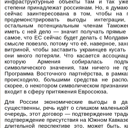
инфраструктурные объекты там и так уже
степени принадлежат россиянам. Но, я думаю,
сейчас заинтересована в том, чтобы на 
продемонстрировать выгоды интеграции
остальным потенциальным членам Таможен
иметь с ней дело — значит получать прямые
самое, что ЕС сейчас будет делать с Молдави
смысле повезло, потому что её, наверное, зах
витриной, чтобы заставить украинцев кусать 
они много потеряли. Что касается ассоциа
которую Армения собиралась подпи
символического значения, там ничего не п
Программа Восточного партнёрства, в рамка
происходило, большими средства не распол
скорее, о некотором символическом признании
входит в сферу притяжения Евросоюза.
Для России экономические выгоды в д
существенны, речь идёт о слишком маленькой
очередь, этот договор — подтверждение трад
подтверждение присутствия на Южном Кавказе.
длительной перспективе это, может быть, к