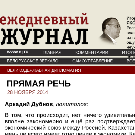
Иго
ЯК
Рос
вла
из т
ощу
неу
www.ej.ru
где 
ГЛАВНАЯ
КОММЕНТАРИИ
ИТОГ
про
БЕЛОРУССКОЕ ЗЕРКАЛО
САМОУПРАВЛЕНИЕ
ВС
инт
ВЕЛИКОДЕРЖАВНАЯ ДИПЛОМАТИЯ
ПРЯМАЯ РЕЧЬ
28 НОЯБРЯ 2014
Аркадий Дубнов
,
политолог
:
В том, что происходит, нет ничего удивитель
вполне закономерно и ещё раз подтверждает
экономический союз между Россией, Казахста
меньше всего имеет отношение к экономике. К