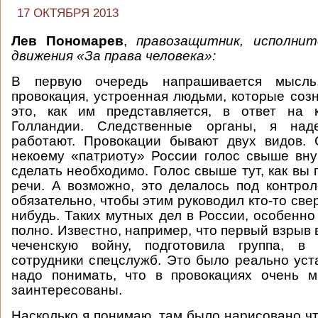
17 ОКТЯБРЯ 2013
Лев Пономарев
,
правозащитник, исполни
движения «За права человека»:
В первую очередь напрашивается мысл
провокация, устроенная людьми, которые соз
это, как им представляется, в ответ на к
Голландии. Следственные органы, я наде
работают. Провокации бывают двух видов. 
некоему «патриоту» России голос свыше вну
сделать необходимо. Голос свыше тут, как вы
речи. А возможно, это делалось под контро
обязательно, чтобы этим руководил кто-то свер
нибудь. Таких мутных дел в России, особенно
полно. Известно, например, что первый взрыв 
чеченскую войну, подготовила группа, в
сотрудники спецслужб. Это было реально уст
надо понимать, что в провокациях очень м
заинтересованы.
Насколько я понимаю, там было нарисовано чт