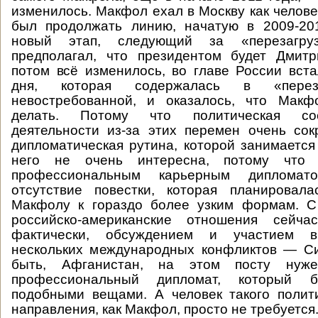
изменилось. Макфол ехал в Москву как челове
был продолжать линию, начатую в 2009-201
новый этап, следующий за «перезагру
предполагал, что президентом будет Дмит
потом всё изменилось, во главе России вста
дня, которая содержалась в «переза
невостребованной, и оказалось, что Макф
делать. Потому что политическая со
деятельности из-за этих перемен очень сок
дипломатическая рутина, которой занимается
него не очень интересна, потому что
профессиональным карьерным диплома
отсутствие повестки, которая планировала
Макфолу к гораздо более узким формам. С 
российско-американские отношения сейчас
фактически, обсуждением и участием в
нескольких международных конфликтов — Си
быть, Афганистан, на этом посту нуж
профессиональный дипломат, который б
подобными вещами. А человек такого полит
направления, как Макфол, просто не требуется