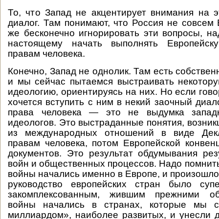
То, что Запад не акцентирует внимания на
диалог. Там понимают, что Россия не совсем 
же бесконечно игнорировать эти вопросы, над
настоящему начать выполнять Европейск
правам человека.
Конечно, Запад не однолик. Там есть собстве
и мы сейчас пытаемся выстраивать некотор
идеологию, ориентируясь на них. Но если гово
хочется вступить с ним в некий заочный диало
права человека — это не выдумка запад
идеологов. Это выстраданные понятия, возник
из международных отношений в виде Де
правам человека, потом Европейской конвен
документов. Это результат обдумывания ре
войн и общественных процессов. Надо помнить
войны начались именно в Европе, и произошло э
руководство европейских стран было супе
закомплексованным, жившим прежними о
войны начались в странах, которые мы с
миллиардом», наиболее развитых, и унесли 