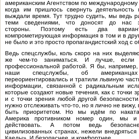
американским Агентством по международному 
когда им пришлось свернуть деятельность 
выждали время. Тут трудно судить, мы ведь р
теми сведениями, что доносят до нас з
стороны. Поэтому есть два вариа
компрометирующая информация в том и в друг
не было и это просто пропагандистский ход с о
Ведь спецслужбы, коль скоро на них выделя
же чем-то заниматься. И лучше, если
профессиональной работой. Я бы, например,
наши спецслужбы, об американца
переориентировались и тратили львиную част
информации, связанной с радикальным исла
которые создают новые течения, как с точки з
и с точки зрения любой другой безопасности
нужно отслеживать что-то, но я лично не вижу,
быть приоритетом. Но мы идём по наката
Америка противником номер один, мы и
действовать. А потом ведь безопас
цивилизованных странах, нежели внедряться 
Каеды». И безопаснее, и комфортнее.