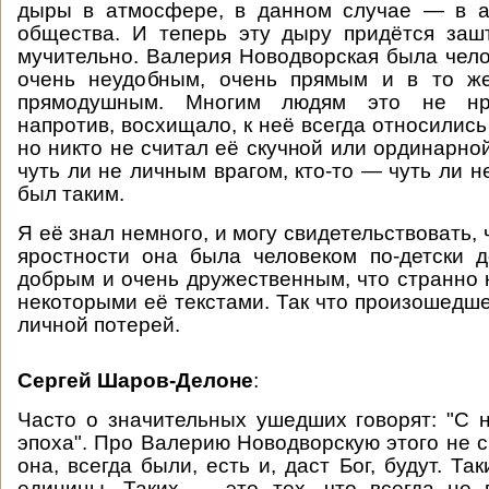
дыры в атмосфере, в данном случае — в 
общества. И теперь эту дыру придётся заш
мучительно. Валерия Новодворская была чело
очень неудобным, очень прямым и в то ж
прямодушным. Многим людям это не нра
напротив, восхищало, к неё всегда относились
но никто не считал её скучной или ординарной
чуть ли не личным врагом, кто-то — чуть ли н
был таким.
Я её знал немного, и могу свидетельствовать, 
яростности она была человеком по-детски 
добрым и очень дружественным, что странно 
некоторыми её текстами. Так что произошедше
личной потерей.
Сергей Шаров-Делоне
:
Часто о значительных ушедших говорят: "С 
эпоха". Про Валерию Новодворскую этого не с
она, всегда были, есть и, даст Бог, будут. Так
единицы. Таких — это тех, что всегда не в