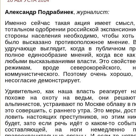
20 АВГУСТА 2014
Александр Подрабинек
,
журналист:
Именно сейчас такая акция имеет смысл,
тотальном одобрении российской экспансионис
стороны населения необходимо, чтобы хоть
было высказано противоположное мнение. 
удручающе выглядит, когда в публичном пр
полное единообразие мнений, когда все ка
любыми высказываниями власти. Это свойств
режимам, вроде северокорейского, н
коммунистического. Поэтому очень хорошо, 
несогласие демонстрирует.
Удивительно, как наша власть реагирует н
похоже на охоту на ведьм, они решают
альпинистов, устраивают по Москве облаву в по
это совершить, с раннего утра. Это меры, дос
ловить настоящих преступников, но этим ни
будет, зато если речь идёт о каком-то событ
составляющей, на ноги немедленно п
правоохранительные органы. И если те четве