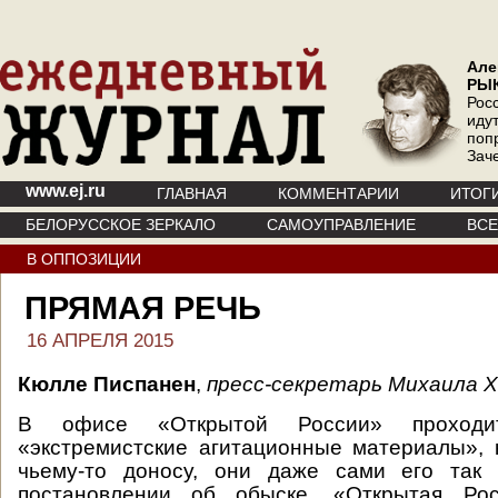
Але
РЫ
Рос
иду
поп
Зач
www.ej.ru
ГЛАВНАЯ
КОММЕНТАРИИ
ИТОГ
БЕЛОРУССКОЕ ЗЕРКАЛО
САМОУПРАВЛЕНИЕ
ВС
В ОППОЗИЦИИ
ПРЯМАЯ РЕЧЬ
16 АПРЕЛЯ 2015
Кюлле Писпанен
,
пресс-секретарь Михаила Х
В офисе «Открытой России» проходи
«экстремистские агитационные материалы», 
чьему-то доносу, они даже сами его так
постановлении об обыске, «Открытая Рос